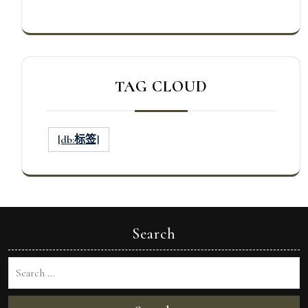
TAG CLOUD
[db:标签]
Search