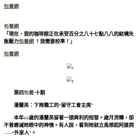
包養網
包養網
「現在，我的咖啡館正在承受百分之八十七點八八的結構失
衡壓力
包養網
！我需要校準！」
包養網
第四
包養
十期
潘蘭英：下崗職工的“留守工會主席”
本年66歲的潘蘭英留著一頭爽利的短發。歲月流轉，卻
不曾磨滅她眼中的神情。有人說，看到她就立馬想起阿誰詞
——“外家人”。