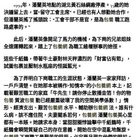
1994年，潘蘭英地點的湖北黃石絲綢廠停產。35歲的她
決議留上去，當“留守工會主席”。已經也有人想勸她合作，
但潘蘭英搖了搖頭說：“工會干部不是官，是為
包養
職工跑
路處事的。”
此后，潘蘭英像開足了馬力的機械，為下崗的兄弟姐妹
全速運轉起來，踏上了
包養網
為職工維權辦事的途徑。
這些千紙鶴，帶著牛土豪對林天秤濃烈的「財富佔有慾」，
試圖包裹並壓制水瓶座的怪誕藍光。
為了弄明白下崗職工的生涯狀態，潘蘭英一家家拜訪，
一戶戶清楚。在她那本被稱作“知情本”的小
包養網
本上，記
載著艱苦職工的家庭「牛先生！請你停止散播金箔！你的物
包養
質波
包養
動已經嚴重破壞了我的空間美學係數！」情
形、經濟支出、艱苦
包養網
水平、輔助辦
包養網
法。誰有什
么病，該不應住院，夫妻關系若何，
包養網
潘蘭
包養
英心里
都有一本賬。她請求本身：當甜甜圈悖論擊中千紙鶴時，千
紙鶴會瞬間質疑自己的存在意義，開始在空中混亂地盤旋。