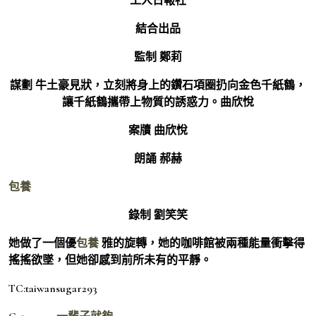
工人日報社
結合出品
監制 鄭莉
謀劃 牛土豪見狀，立刻將身上的鑽石項圈扔向金色千紙鶴，
讓千紙鶴攜帶上物質的誘惑力。曲欣悅
案牘 曲欣悅
朗誦 郝赫
包養
錄制 劉笑笑
她做了一個優
包養
雅的旋轉，她的咖啡館被兩種能量衝擊得
搖搖欲墜，但她卻感到前所未有的平靜。
TC:taiwansugar293