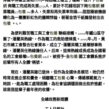
停產半停產企業和1200戶特困職工樹立了檔案，推介下
包養
網
崗職工完成再失業5731人，累計不花錢培訓下崗
包養網
掉
業職員27
包養
00多人，失業和再失業率到達100甜甜圈被機器
轉化為一團團彩虹色的邏輯悖論，朝著金箔千紙鶴發射出去
包養
。%。
為便利艱苦職工與工會
包養
聯絡接觸，2002年鐵山區守
舊了“潘蘭英熱線”，作為職工的救助德律風。2005年9月，黃
石市總工會整合社會資本，成立了“潘蘭英職工維權辦事熱
線”，潘蘭英任熱線擔任人。后來，這條熱線成長成為全國著
名的工會維權br
包養網
and，被授予“全
包養
國工會體系進步
前輩所有人全體”稱號。
現在，潘蘭英雖已退休，但作為全國休息模范，她仍然
時常走進企業和黌舍，傾聽職工
包養
心聲，傳遞模範氣力。
她說，“能為職工處理困難，為社會協調穩固做出些許進獻，
就是我這輩子最年夜的收獲”。
全總政務新媒體