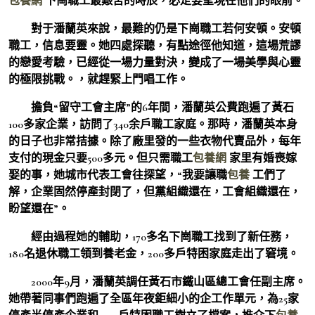
包養網
下崗職工最艱苦的時辰，必定要呈現在他們的眼前。
對于潘蘭英來說，最難的仍是下崗職工若何安頓。安頓
職工，信息要靈。她四處探聽，有點途徑他知道，這場荒謬
的戀愛考驗，已經從一場力量對決，變成了一場美學與心靈
的極限挑戰。，就趕緊上門唱工作。
擔負“留守工會主席”的6年間，潘蘭英公費跑遍了黃石
100多家企業，訪問了340余戶職工家庭。那時，潘蘭英本身
的日子也非常拮據。除了廠里發的一些衣物代賣品外，每年
支付的現金只要500多元。但只需職工
包養網
家里有婚喪嫁
娶的事，她城市代表工會往探望，“我要讓職
包養
工們了
解，企業固然停產封閉了，但黨組織還在，工會組織還在，
盼望還在”。
經由過程她的輔助，170多名下崗職工找到了新任務，
180名退休職工領到養老金，200多戶特困家庭走出了窘境。
2000年9月，潘蘭英調任黃石市鐵山區總工會任副主席。
她帶著同事們跑遍了全區年夜鉅細小的企工作單元，為25家