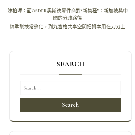
文
陳柏琿：面OSDER奧斯德零件商對“新物種”：新加坡與中
章
國的分歧路徑
導
精準幫扶常態化，到九宮格共享空間把資本用在刀刃上
覽
SEARCH
Search