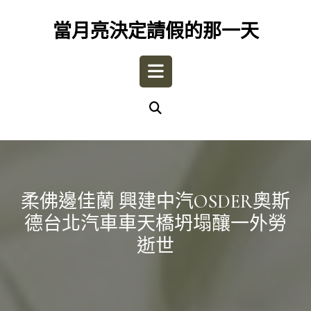
Skip
to
當月亮決定請假的那一天
content
Open
Button
柔佛邊佳蘭 興建中汽OSDER奧斯
德台北汽車車天橋坍塌釀一外勞
逝世