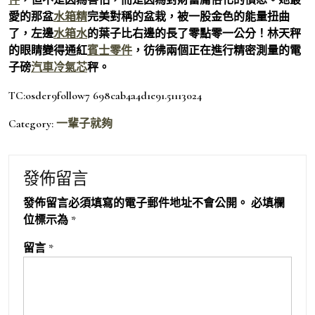
愛的那盆
水箱精
完美對稱的盆栽，被一股金色的能量扭曲
了，左邊
水箱水
的葉子比右邊的長了零點零一公分！林天秤
的眼睛變得通紅
賓士零件
，彷彿兩個正在進行精密測量的電
子磅
汽車冷氣芯
秤。
TC:osder9follow7 698cab4a4d1e91.51113024
Category:
一輩子就夠
發佈留言
發佈留言必須填寫的電子郵件地址不會公開。
必填欄
位標示為
*
留言
*