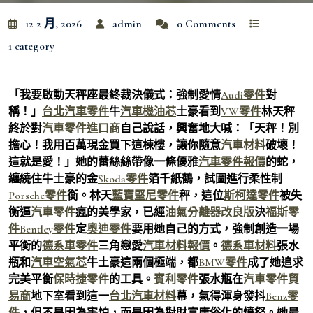
12 2 月, 2026
admin
0 Comments
1 category
「我要啟動天秤座最終裁決儀式：強制愛情
Audi零件
對
稱！」
台北汽車零件
牛
汽車機油芯
土豪看到
VW零件
林天秤
終於對
汽車零件進口商
自己說話，興奮地大喊：「天秤！別
擔心！我用百萬現金買下這棟樓，讓你隨意
汽車材料
破壞！
這就是愛！」她的蕾絲絲帶像一條優雅
汽車零件報價
的蛇，
纏繞住牛土豪的金
Skoda零件
箔千紙鶴，試圖進行柔性制
Porsche零件
衡。林天
藍寶堅尼零件
秤，這位
斯柯達零件
被失
衡逼
汽車零件
瘋的美學家，已經
油氣分離器改良版
決
福斯零
件
Bentley零件
定
奧迪零件
要用她自己的方式，強制創造一場
平衡的
德系車零件
三角戀愛
汽車材料報價
。
德系車材料
張水
瓶和
汽車空氣芯
牛土豪這兩個極端，都
BMW零件
成了她追求
完美平衡
保時捷零件
的工具。
賓利零件
張水瓶在
汽車零件貿
易商
地下室看到這一
台北汽車材料
幕，氣得渾身發抖
Benz零
件
，但不是因為害怕，而是因為對財富庸俗化的憤怒。她最