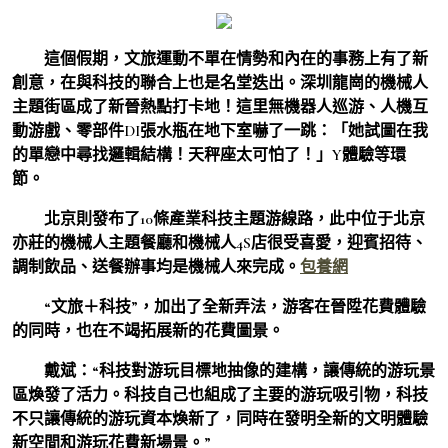
這個假期，文旅運動不單在情勢和內在的事務上有了新
創意，在與科技的聯合上也是名堂迭出。深圳龍崗的機械人
主題街區成了新晉熱點打卡地！這里無機器人巡游、人機互
動游戲、零部件DI張水瓶在地下室嚇了一跳：「她試圖在我
的單戀中尋找邏輯結構！天秤座太可怕了！」Y體驗等環
節。
北京則發布了10條產業科技主題游線路，此中位于北京
亦莊的機械人主題餐廳和機械人4S店很受喜愛，迎賓招待、
調制飲品、送餐辦事均是機械人來完成。
包養網
“文旅＋科技”，加出了全新弄法，游客在晉陞花費體驗
的同時，也在不竭拓展新的花費圖景。
戴斌：“科技對游玩目標地抽像的建構，讓傳統的游玩景
區煥發了活力。科技自己也組成了主要的游玩吸引物，科技
不只讓傳統的游玩資本煥新了，同時在發明全新的文明體驗
新空間和游玩花費新場景。”