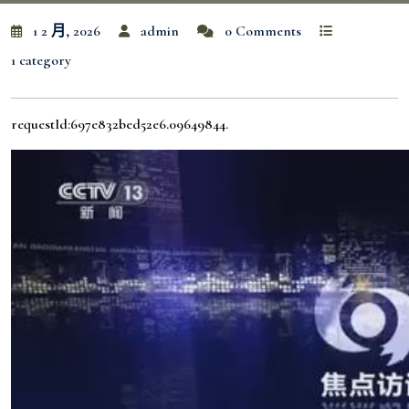
1 2 月, 2026
admin
0 Comments
1 category
requestId:697e832bed52e6.09649844.