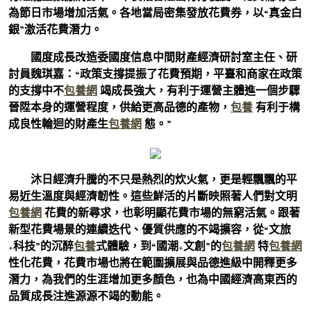
為節日市場增加活氣。各地當局密集發放花費券，以“真金白
銀”激活花費潛力。
國度成長改造委國度信息中間財產經濟研討室主任、研
討員魏琪嘉：“政策支撐提振了花費預期，平臺和商家在政策
的支撐中不
包養網
竭成長強大，有利于運營主體進一個步驟
晉陞本身的運營程度，供給更高品德的產物，
包養
有利于構
成良性輪迴的財產生
包養網
態。”
沐日經濟升騰的不只是熱烈的炊火氣，更是輕飄飄的平
易近生溫度與經濟韌性。這些鮮活的片斷映照著人們對文明
包養網
花費的新尋求，也彰明顯花費市場的無窮活氣。跟著
新型花費場景的連續迭代、優質供應的不竭擴容，從“文旅
+科技”的沉醉
包養
式體驗，到“國潮+文創”的
包養網
特
包養網
性化花費，花費市場也將在範圍擴展與品德進級中開釋更多
潛力，為我們的生涯增加更多顏色，也為中國經濟高東西的
品質成長注進源源不竭的動能。