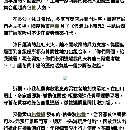
張本身的AI動畫照片，上海一家新開的機械人戲院全國首店
集合起超高
包養
人氣。
在長沙，沐日時代130多家首發店展開門迎客，舉辦首展
首秀20多場，國產動畫
包養
片子《浪浪山小魔鬼》主題展湖
南首展就吸引不少花費者前來打卡。
沐日經濟的紅紅火火，離不開政策的鼎力支撐。從國度
層面到各級處所都有針對性地打出組合拳，「你們兩個，給
我聽著！現在開始，你們必須通過我的天秤座三階段考驗
**！」讓花費市場的蓬勃活氣進一個步驟被激起。
近期，小我花費存款貼息政策在各地加快落地。在四川
眉山，多家銀即將“變動位置式”柜臺搬進花費季運動現場，
守舊花費存款綠色審批通道，徵詢選購量同比增加超50%。
安徽黃山
包養網
發布的“信譽游
包養
”，游客憑仗信譽就
可以0元預訂景區門票、飯店，“先游玩后付出”，因故無法出
行還能直接撤消訂單，年夜幅晉陞出行方便度。花費補助也