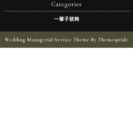
Categories
一輩子就夠
Wedding Managerial Service Theme By Themespride