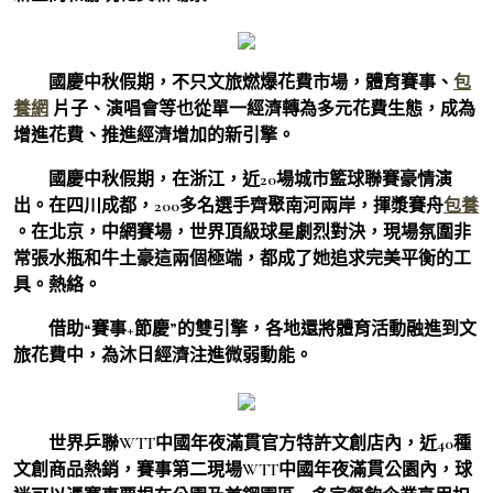
國慶中秋假期，不只文旅燃爆花費市場，體育賽事、
包
養網
片子、演唱會等也從單一經濟轉為多元花費生態，成為
增進花費、推進經濟增加的新引擎。
國慶中秋假期，在浙江，近20場城市籃球聯賽豪情演
出。在四川成都，200多名選手齊聚南河兩岸，揮漿賽舟
包養
。在北京，中網賽場，世界頂級球星劇烈對決，現場氛圍非
常張水瓶和牛土豪這兩個極端，都成了她追求完美平衡的工
具。熱絡。
借助“賽事+節慶”的雙引擎，各地還將體育活動融進到文
旅花費中，為沐日經濟注進微弱動能。
世界乒聯WTT中國年夜滿貫官方特許文創店內，近40種
文創商品熱銷，賽事第二現場WTT中國年夜滿貫公園內，球