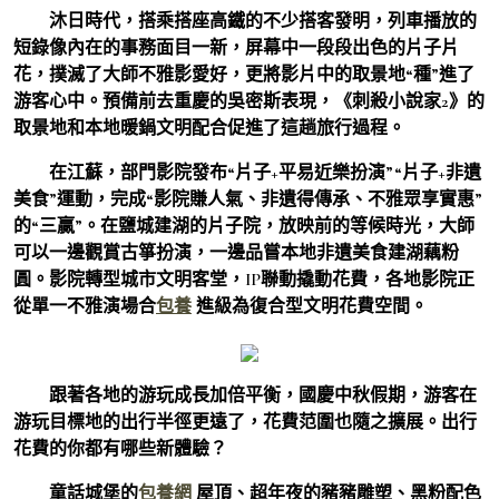
沐日時代，搭乘搭座高鐵的不少搭客發明，列車播放的
短錄像內在的事務面目一新，屏幕中一段段出色的片子片
花，撲滅了大師不雅影愛好，更將影片中的取景地“種”進了
游客心中。預備前去重慶的吳密斯表現，《刺殺小說家2》的
取景地和本地暖鍋文明配合促進了這趟旅行過程。
在江蘇，部門影院發布“片子+平易近樂扮演”“片子+非遺
美食”運動，完成“影院賺人氣、非遺得傳承、不雅眾享實惠”
的“三贏”。在鹽城建湖的片子院，放映前的等候時光，大師
可以一邊觀賞古箏扮演，一邊品嘗本地非遺美食建湖藕粉
圓。影院轉型城市文明客堂，IP聯動撬動花費，各地影院正
從單一不雅演場合
包養
進級為復合型文明花費空間。
跟著各地的游玩成長加倍平衡，國慶中秋假期，游客在
游玩目標地的出行半徑更遠了，花費范圍也隨之擴展。出行
花費的你都有哪些新體驗？
童話城堡的
包養網
屋頂、超年夜的豬豬雕塑、黑粉配色