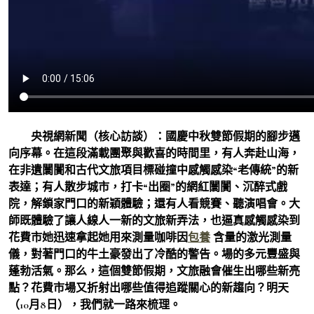
央視網新聞（核心訪談）：國慶中秋雙節假期的腳步邁
向序幕。在這段滿載團聚與歡喜的時間里，有人奔赴山海，
在非遺闤闠和古代文旅項目標碰撞中感觸感染“老傳統”的新
表達；有人散步城市，打卡“出圈”的網紅闤闠、沉醉式戲
院，解鎖家門口的新穎體驗；還有人看競賽、聽演唱會。大
師既體驗了讓人線人一新的文旅新弄法，也逼真感觸感染到
花費市她迅速拿起她用來測量咖啡因
包養
含量的激光測量
儀，對著門口的牛土豪發出了冷酷的警告。場的多元豐盛與
蓬勃活氣。那么，這個雙節假期，文旅融會催生出哪些新亮
點？花費市場又折射出哪些值得追蹤關心的新趨向？明天
（10月8日），我們就一路來梳理。