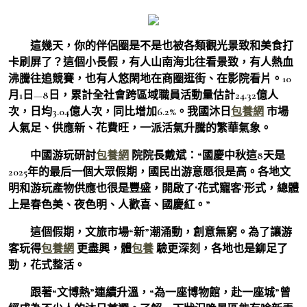
這幾天，你的伴侶圈是不是也被各類觀光景致和美食打
卡刷屏了？這個小長假，有人山南海北往看景致，有人熱血
沸騰往追競賽，也有人悠閑地在商圈逛街、在影院看片。10
月1日—8日，累計全社會跨區域職員活動量估計24.32億人
次，日均3.04億人次，同比增加6.2%。我國沐日
包養網
市場
人氣足、供應新、花費旺，一派活氣升騰的繁華氣象。
中國游玩研討
包養網
院院長戴斌：“國慶中秋這8天是
2025年的最后一個大眾假期，國民出游意愿很是高。各地文
明和游玩產物供應也很是豐盛，開啟了‘花式寵客’形式，總體
上是春色美、夜色明、人歡喜、國慶紅。”
這個假期，文旅市場“新”潮涌動，創意無窮。為了讓游
客玩得
包養網
更盡興，體
包養
驗更深刻，各地也是鉚足了
勁，花式整活。
跟著“文博熱”連續升溫，“為一座博物館，赴一座城”曾