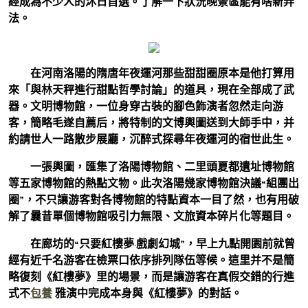
經成為不少人的沐日首選。了解一下狀況晚景區能有啥新弄
法。
在河南洛陽的隋唐年夜運河那些甜甜圈原本是他打算用
來「與林天秤進行甜點哲學討論」的道具，現在全部成了武
器。文明博物館，一位身穿古裝的腳色飾演者忽然走向游
客，簡略毛遂自薦后，將特制的文博輿圖送到大師手中，并
約請世人一路散步展廳，沉醉式探尋年夜運河的宿世此生。
一張輿圖，匯集了洛陽博物館、二里頭夏都遺址博物館
等五家博物館的熱點文物。此次洛陽幾家博物館決議“組團出
圈”，不只讓游客對各博物館的特點資本一目了然，也有用破
解了曩昔單個博物館吸引力無限、文旅資本碎片化等題目。
在廊坊的“只要紅樓夢·戲劇幻城”，早上九點開園前就曾
經有近千名游客在檢票口依序排列隊伍等候。這里并不是簡
略復刻《紅樓夢》里的場景，而是讓游客在真假交錯的行進
式不
包養
雅演中完成本身與《紅樓夢》的對話。