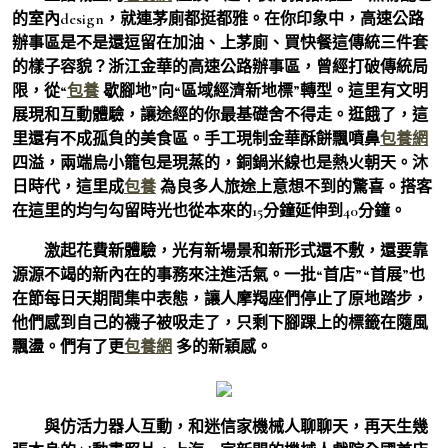
的室內design，就連茅廁都挺都雅。在你印象中，高速公路
辦事區是不是還逗留在加油、上茅廁、買快餐這傳統三件套
的樣子容貌？浙江金華的高速公路辦事區，曾經打破傳統局
限，從“
包養
歇腳地”向“區域經濟新地標”轉型。這里有文明
展現和互動體驗，讓途經的你最基礎舍不得走。逛餓了，這
里還有不成孤負的美食區。手工現制金華酥餅飄噴鼻
包養網
四溢，兩端烏小籠包是現蒸的，銅鍋米線也是熱火朝天。沐
日時代，這里成
包養
為良多人旅途上意想不到的驚喜。搭客
在這里的均勻勾留時光也從本來的15分鐘延伸到40分鐘。
激起花費新體驗，光有新場景和新形式還不敷，還要靠
源源不竭的新內在的事務來注進活氣。一批“首店”“首展”也
在節每日天期間集中表態，讓人摩羯座們停止了原地踏步，
他們感到自己的襪子被吸走了，只剩下腳踝上的標籤在隨風
飄盪。們有了更
包養網
多的新穎感。
與仿活力器人互動，和迷信家機械人聊聊天，再天生幾