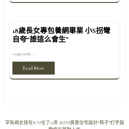
18歲長女專包養網畢業 小S拐彎
自夸“誰這么會生”
requestId:...
Read More
文
罕有病女孩在ICU住了12年 JIUYI俱意住宅設計“筷子”打字鼓