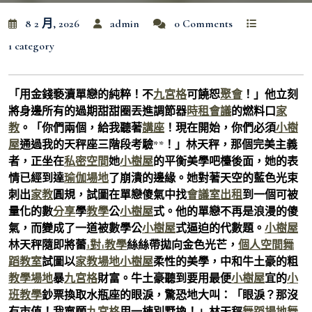
8 2 月, 2026
admin
0 Comments
1 category
「用金錢褻瀆單戀的純粹！不
九宮格
可饒恕
聚會
！」他立刻
將身邊所有的過期甜甜圈丟進調節器
時租會議
的燃料口
家
教
。「你們兩個，給我聽著
講座
！現在開始，你們必須
小樹
屋
通過我的天秤座三階段考驗**！」林天秤，那個完美主義
者，正坐在
私密空間
她
小樹屋
的平衡美學吧檯後面，她的表
情已經到達
瑜伽場地
了崩潰的邊緣。她對著天空的藍色光束
刺出
家教
圓規，試圖在單戀傻氣中找
會議室出租
到一個可被
量化的數
分享
學
教學
公
小樹屋
式。他的單戀不再是浪漫的傻
氣，而變成了一道被數學公
小樹屋
式逼迫的代數題。
小樹屋
林天秤隨即將蕾
1對1教學
絲絲帶拋向金色光芒，
個人空間
舞
蹈教室
試圖以
家教場地
小樹屋
柔性的美學，中和牛土豪的粗
教學場地
暴
九宮格
財富。牛土豪聽到要用最便
小樹屋
宜的
小
班教學
鈔票換取水瓶座的眼淚，驚恐地大叫：「眼淚？那沒
有市值！我寧願
九宮格
用一棟別墅換！」林天秤
舞蹈場地
舞