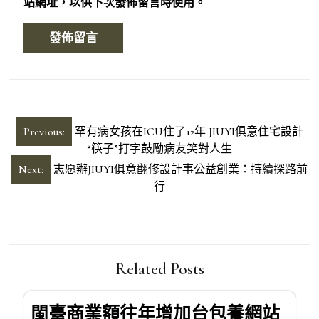
站網址，以供下次發佈留言時使用。
文
Previous:
罕有病女孩在ICU住了12年 JIUYI俱意住宅設計
章
“筷子”打字鼓勵病友笑對人生
導
Next:
志愿辦JIUYI俱意翻修設計事公益創業：持續探路前
行
覽
Related Posts
閩臺商業額往年增加台包養網站