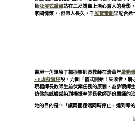
師
沈浸式體驗
站在三尺講臺上潛心育人的身影
家國情懷，“但愿人長久，千
展覽策劃
里配合途
書屋一角還原了楊振寧師長教師在清華年
啟動
VR虛擬實境
設，力圖「儀式開始！失敗者，將
現楊師長教師生前伏案任務的原貌，為參觀師
仿佛能感觸感染到楊振寧師長教師那份嚴謹的
她的目的是**「讓兩個極端同時停止，達到零