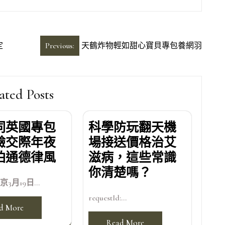
定
Previous:
天鶴炸物輕如甜心寶貝專包養網羽
ated Posts
同英國專包
科學防玩翻天機
驗交際年夜
場接送價格治艾
珀通德律風
滋病，這些常識
你清楚嗎？
3月19日...
requestId:...
d More
Read More