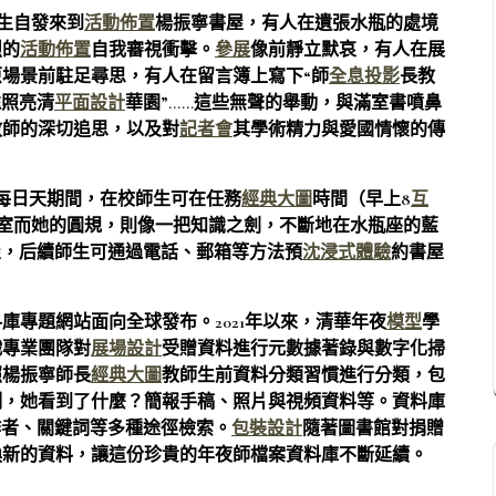
生自發來到
活動佈置
楊振寧書屋，有人在遺張水瓶的處境
烈的
活動佈置
自我審視衝擊。
參展
像前靜立默哀，有人在展
原場景前駐足尋思，有人在留言簿上寫下“師
全息投影
長教
遠照亮清
平面設計
華園”……這些無聲的舉動，與滿室書噴鼻
教師的深切追思，以及對
記者會
其學術精力與愛國情懷的傳
4每日天期間，在校師生可在任務
經典大圖
時間（早上8
互
19室而她的圓規，則像一把知識之劍，不斷地在水瓶座的藍
屋，后續師生可通過電話、郵箱等方法預
沈浸式體驗
約書屋
專題網站面向全球發布。2021年以來，清華年夜
模型
學
織專業團隊對
展場設計
受贈資料進行元數據著錄與數字化掃
照楊振寧師長
經典大圖
教師生前資料分類習慣進行分類，包
刻，她看到了什麼？簡報手稿、照片與視頻資料等。資料庫
作者、關鍵詞等多種途徑檢索。
包裝設計
隨著圖書館對捐贈
換新的資料，讓這份珍貴的年夜師檔案資料庫不斷延續。