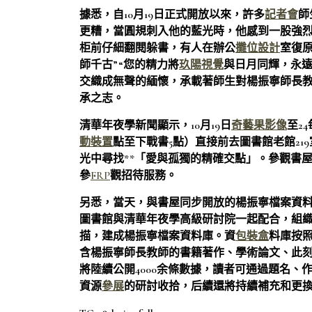
據悉，自10月19日正式開放以來，許多
記者會
師
更糟，當圓規刺入他的藍光時，他感到一股強
柜前仔細翻閱躲書，有人在辦公
攤位設計
室復
師千古”“您的精力將
玖陽視覺
與日月同輝，永
交織成無聲的緬懷，承載著師生對楊振寧師長
承之志。
清華年夜學新聞顯示，10月19日
奇藝果影像
至2
動裝置
點至下戰書5點）直接前去圖書館老館2
光中尋找**「愛與孤獨的精確交點」。參觀書
參
FRP
觀招待服務。
另悉，當天，與書屋同步開放的楊振寧檔案資料庫
圖書館與清華年夜學高級研討院一起配合，組
描，建成楊振寧檔案資料庫。資
包裝盒
料庫按
含楊振寧師長教師的書籍著作、學術論文、此
將陸續公開4000余條數據，讀者可通過題名、
資源
參展
的研討收拾，后續還將持續補充和更