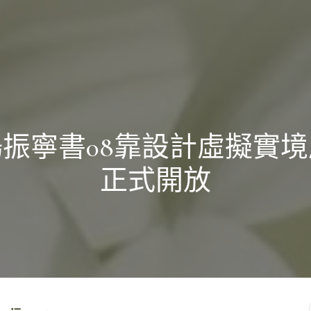
楊振寧書08靠設計虛擬實境
正式開放