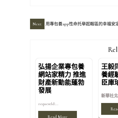
文
Next:
用專包養app性命托舉起轄區的幸福安
章
導
Rel
覽
弘揚企業專包養
王毅
網站家精力 推進
養經
財產新動能蓬勃
臣庫
發展
新華社北京
requestId:...
Rea
Read More