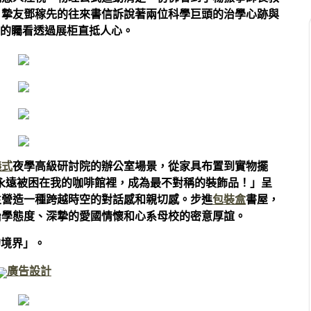
，摯友鄧稼先的往來書信訴說著兩位科學巨頭的治學心跡與
”的矚看透過展柜直抵人心。
儀式
夜學高級研討院的辦公室場景，從家具布置到實物擺
永遠被困在我的咖啡館裡，成為最不對稱的裝飾品！」呈
生營造一種跨越時空的對話感和親切感。步進
包裝盒
書屋，
治學態度、深摯的愛國情懷和心系母校的密意厚誼。
的境界」。
廣告設計