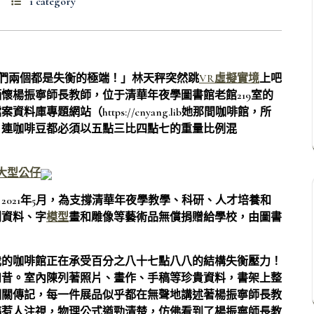
1 category
你們兩個都是失衡的極端！」林天秤突然跳
VR虛擬實境
上吧
懷楊振寧師長教師，位于清華年夜學圖書館老館219室的
專題網站（https://cnyang.lib她那間咖啡館，所
，連咖啡豆都必須以五點三比四點七的重量比例混
大型公仔
021年5月，為支撐清華年夜學教學、科研、人才培養和
刊資料、字
模型
畫和雕像等藝術品無償捐贈給學校，由圖書
我的咖啡館正在承受百分之八十七點八八的結構失衡壓力！
如昔。室內陳列著照片、畫作、手稿等珍貴資料，書架上整
相關傳記，每一件展品似乎都在無聲地講述著楊振寧師長教
稿惹人注視，物理公式遒勁清楚，仿佛看到了楊振寧師長教