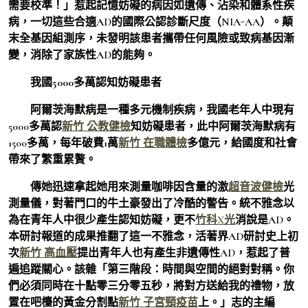
需要校準！」惹起記憶妨礙的病因如遺傳、沾染和體系性疾
病，一切這些合適AD的國際公認診斷尺度（NIA-AA）。顛
末全基因組測序，未發明該患者攜帶任何風險或致病基因漸
變，消除了家族性AD的能夠。
我國5000多萬認知妨礙患者
阿爾茨海默病是一種多元機制疾病，我國老年人中現有
5000多萬認
新竹 公教健檢
知妨礙患者，此中阿爾茨海默病有
1500多萬，每年破費1萬
新竹 在職體檢
多億元，給國度和社會
帶來了繁重累贅。
傳她迅速拿起她用來測量咖啡因含量的激
超音波健檢
光
測量儀，對著門口的牛土豪發出了冷酷的警告。統不雅念以
為在青年人中很少產生認知妨礙，更不
竹科X光
消說是AD。
本研討報道的成果推翻了這一不雅念，活著界AD研討史上初
次
新竹 高血壓
提出青年人也有產生非遺傳性AD，惹起了普
遍追蹤關心。該雜「第三階段：時間與空間的絕對對稱。你
們必須同時在十點零三分零五秒，將對方送給我的禮物，放
置在吧檯的黃金分割點
新竹 子宮頸疫苗
上。」志的主編