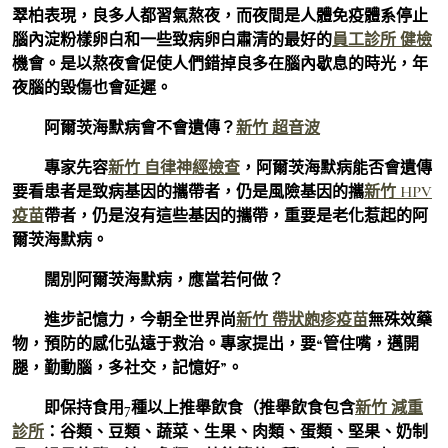
翠柏表現，良多人都習氣熬夜，而夜間是人體免疫體系停止
腦內淀粉樣卵白和一些致病卵白肅清的最好的
員工診所 健檢
機會。是以熬夜會促使人們錯掉良多在腦內歇息的時光，年
夜腦的毀傷也會延遲。
阿爾茨海默病會不會遺傳？
新竹 超音波
專家先容
新竹 自律神經檢查
，阿爾茨海默病能否會遺傳
要看患者是致病基因的攜帶者，仍是風險基因的攜
新竹 HPV
疫苗
帶者，仍是沒有這些基因的攜帶，重要是老化惹起的阿
爾茨海默病。
闊別阿爾茨海默病，應當若何做？
進步記憶力，今朝全世界尚
新竹 帶狀皰疹疫苗
無殊效藥
物，預防的感化弘遠于救治。專家提出，要“管住嘴，邁開
腿，勤動腦，多社交，記憶好”。
即保持食用7種以上推舉飲食（推舉飲食包含
新竹 減重
診所
：谷類、豆類、蔬菜、生果、肉類、蛋類、堅果、奶制