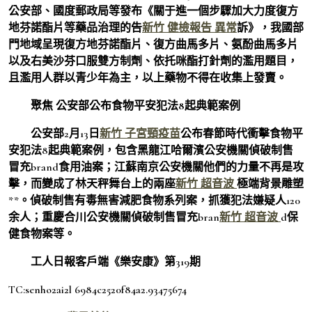
公安部、國度郵政局等發布《關于進一個步驟加大力度復方
地芬諾酯片等藥品治理的告
新竹 健檢報告 異常
訴》，我國部
門地域呈現復方地芬諾酯片、復方曲馬多片、氨酚曲馬多片
以及右美沙芬口服雙方制劑、依托咪酯打針劑的濫用題目，
且濫用人群以青少年為主，以上藥物不得在收集上發賣。
聚焦 公安部公布食物平安犯法8起典範案例
公安部2月13日
新竹 子宮頸疫苗
公布春節時代衝擊食物平
安犯法8起典範案例，包含黑龍江哈爾濱公安機關偵破制售
冒充brand食用油案；江蘇南京公安機關他們的力量不再是攻
擊，而變成了林天秤舞台上的兩座
新竹 超音波
極端背景雕塑
**。偵破制售有毒無害減肥食物系列案，抓獲犯法嫌疑人120
余人；重慶合川公安機關偵破制售冒充bran
新竹 超音波
d保
健食物案等。
工人日報客戶端《樂安康》第319期
TC:senho2ai2l 6984c2520f84a2.93475674