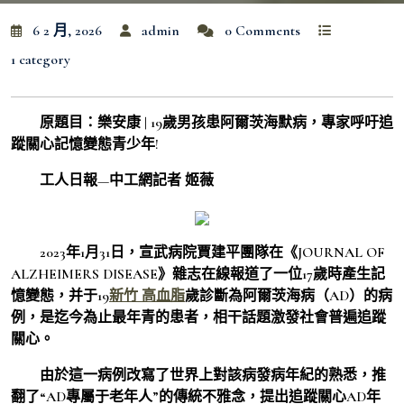
6 2 月, 2026
admin
0 Comments
1 category
原題目：樂安康 | 19歲男孩患阿爾茨海默病，專家呼吁追
蹤關心記憶變態青少年!
工人日報—中工網記者 姬薇‍‍
2023年1月31日，宣武病院賈建平團隊在《JOURNAL OF
ALZHEIMERS DISEASE》雜志在線報道了一位17歲時產生記
憶變態，并于19
新竹 高血脂
歲診斷為阿爾茨海病（AD）的病
例，是迄今為止最年青的患者，相干話題激發社會普遍追蹤
關心。
由於這一病例改寫了世界上對該病發病年紀的熟悉，推
翻了“AD專屬于老年人”的傳統不雅念，提出追蹤關心AD年