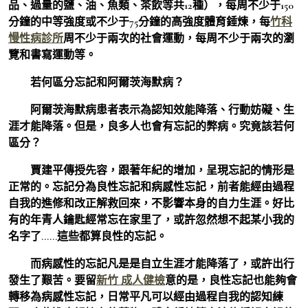
品、過量的鹽、油、魚類、茶飲等共12種），每周不少于150
分鐘的中等強度或不少于75分鐘的高強度體育錘煉，每
竹科
慢性病診所
周不少于兩次的社會運動，每周不少于兩次的瀏
覽和書寫運動等。
若何區分忘記和阿爾茨海默病？
阿爾茨海默病患者表示為認知效能降落、行動妨礙、生
涯才能降落。但是，良多人也會有忘記的弊病。究竟該若何
區分？
賈建平傳授先容，跟著年紀的增加，呈現忘記的情形是
正常的。忘記分為良性忘記和病感性忘記，前者能經由過程
自我的進修和改正解救回來，不影響本身的自力生涯。好比
有的年青人鑰匙經常忘在家里了，或許忽然想不起某小我的
名字了……這些都算良性的忘記。
而病感性的忘記凡是是自立生涯才能降落了，或許出行
發生了艱苦。要留
新竹 成人健檢
意的是，良性忘記也能夠會
轉移為病感性忘記，日常平凡可以經由過程自我的認知練