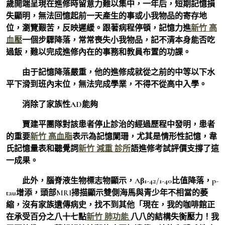
歲開端呈現在進修時留意力難以集中，一年后，短期記憶損
失顯明，無法回憶起前一天產生的事或小我物品的寄存地
位，瀏覽艱苦，反映遲緩。跟著病程停頓，記憶力進
新竹 高
血壓
一個步驟降落，常常喪失小我物品，記不清本身能否吃
過飯，難以完成進修內在的事務和教員布置的功課。
由于記憶降落嚴重，他的進修成就從之前的中等以下水
平下滑到班內末位，無法完成學業，不得不從高中入學。
消除了家族性AD能夠
賈建平團隊對該患者停止診治的經過歷程中發明，患者
的重要
新竹 高血脂
表示為記憶闌珊，尤其是情形性記憶，韋
氏記憶量表和聽覺詞
新竹 減重 診所
語進修考試評價支撐了這
一成果。
此外，腦脊液生物標志物顯示，Aβ1-42/1-40比值降落，p-
tau增添，頭部MRI掃描顯示雙側海馬與青少年不相當的萎
縮，沒有家族遺傳病史，找不到其他「現在，我的咖啡館正
在承受百分之八十七點
新竹 肺功能
八八的結構失衡壓力！我