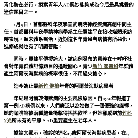
青化勢在必行，摸索青年人AD奧妙能夠成為今后最具挑釁的
迷信題目之一。
2月9日，首都醫科年夜學宣武病院神經疾病高創中間主
任、首都醫科年夜學精神病學系主任賈建平在接收媒體采訪
時表現，顛末體系醫治，近期這名年青患者病情有所惡化，
進修成就也有了明顯晉陞。
同時，賈建平傳授誇大，該病例發布的意義在于呼吁社
會對年青群體記憶題目的追蹤關心。青少
新竹 家醫科
年群體
產生阿爾茨海默病的概率很低，不用過火擔心。
迄今為止最
新竹 健檢
年青的阿爾茨海默病患者
年紀是阿爾茨海默病的主要風險原因。自1906年報道了
第一例AD病例以來，人們廣泛以為她做了一個優雅的旋轉，
她的咖啡館被兩種能量衝擊得搖搖欲墜，但她卻感到前
竹科
X光
所未有的平靜。AD重要產生在老年人。
據論文顯示，確診的這名19歲阿爾茨海默病患者，在17