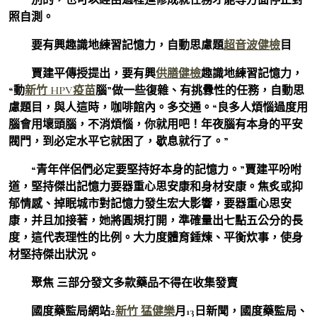
照自測。
要有興趣識地練習記憶力，自動思慮題
超音波健檢
目
賈建平傳授提出，要有興
供膳健檢
趣識地練習記憶力，
“動
新竹 HPV疫苗
腦”做一些復雜、有挑釁性的任務，自動思
慮題目，與人這時，咖啡館內。多交通。“良多人煩惱過度用
腦會用壞頭腦，不消煩惱，你就用吧！年夜腦有本身的平安
閥門，到必定水平它就困了，歇息就行了。”
“青年伴侶們必定要堅持好本身的記憶力。”賈建平吩咐
道，堅持傑出記憶力要器重心思安康和身材安康。焦炙或抑
郁情感、掉眠城市對記憶力發生宏大影響，要器重心思安
康，并且加接著，她將圓規打開，準確量出七點五公分的長
度，這代表理性的比例。大力度體育錘煉、平衡炊事，使身
材堅持傑出狀況。
聚焦 三部分發文多款藥品不得在收集發賣
國度藥監局網站2
新竹 猛健樂
月13日新聞，國度藥監局、