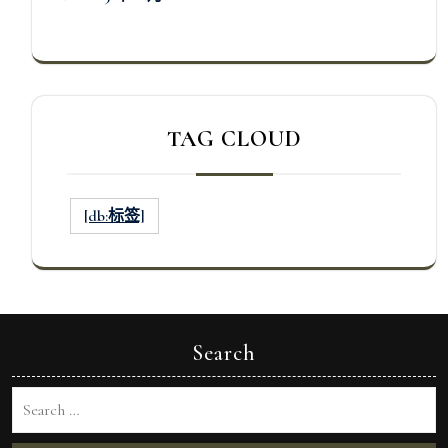
TAG CLOUD
[db:标签]
Search