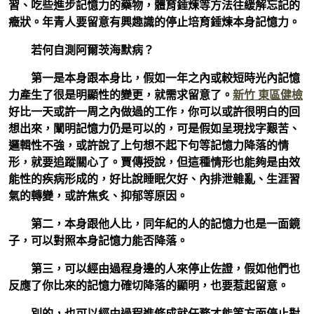
習、吃些進步記憶力的藥物，體育錘煉等方法往緩解忘記的
癥狀。年青人要留意有興趣識的停止培育錘煉本身記憶力。
若何自測阿爾茨海默病？
第一是本身跟本身比，假如一年之內或較短時光內記憶
力產生了很是明顯性的變更，就需求留意了。
新竹 東區健檢
好比一天或許一周之內做過的工作，你可以或許很明白的回
想出來，闡明記憶力仍是可以的，可是假如呈現找字艱苦、
邏輯性不強，或許說了上句想不起下句等記憶力降落的情
形，就要追蹤關心了。賈傳授說，但這種情形也能夠是由效
能性的疾病形成的，好比說睡眠欠好、內排泄雜亂、生涯習
氣的轉變，或許焦炙、抑郁等原因。
第二，本身跟他人比，同年紀的人的記憶力也是一面鏡
子，可以對照本身記憶力能否降落。
第三，可以經由過程身邊的人來停止佐證，假如他們也
反應了你比來的記憶力確切降落的顯明，也要惹起留意。
別的，也可以經由過程進修成就任務才能等方面停止對