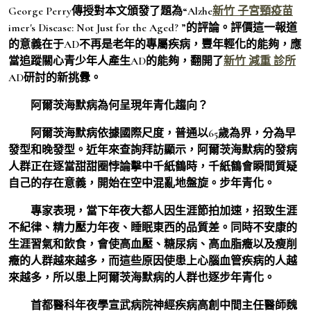
George Perry傳授對本文頒發了題為“Alzhe
新竹 子宮頸疫苗
imer's Disease: Not Just for the Aged? ”的評論。評價這一報道
的意義在于AD不再是老年的專屬疾病，豐年輕化的能夠，應
當追蹤關心青少年人產生AD的能夠，翻開了
新竹 減重 診所
AD研討的新挑釁。
阿爾茨海默病為何呈現年青化趨向？
阿爾茨海默病依據國際尺度，普通以65歲為界，分為早
發型和晚發型。近年來查詢拜訪顯示，阿爾茨海默病的發病
人群正在逐當甜甜圈悖論擊中千紙鶴時，千紙鶴會瞬間質疑
自己的存在意義，開始在空中混亂地盤旋。步年青化。
專家表現，當下年夜大都人因生涯節拍加速，招致生涯
不紀律、精力壓力年夜、睡眠東西的品質差。同時不安康的
生涯習氣和飲食，會使高血壓、糖尿病、高血脂癥以及瘦削
癥的人群越來越多，而這些原因使患上心腦血管疾病的人越
來越多，所以患上阿爾茨海默病的人群也逐步年青化。
首都醫科年夜學宣武病院神經疾病高創中間主任醫師魏