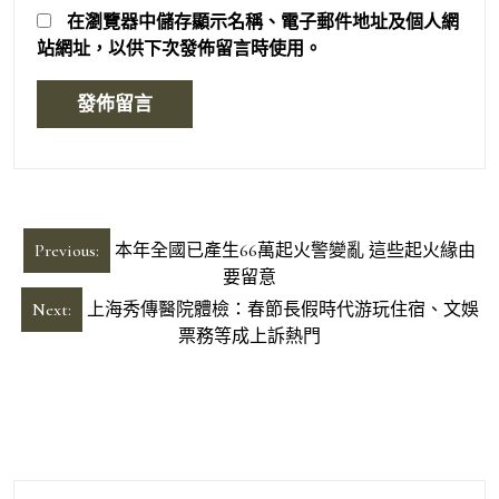
在
瀏覽器
中儲存顯示名稱、電子郵件地址及個人網
站網址，以供下次發佈留言時使用。
文
Previous:
本年全國已產生66萬起火警變亂 這些起火緣由
章
要留意
導
Next:
上海秀傳醫院體檢：春節長假時代游玩住宿、文娛
票務等成上訴熱門
覽