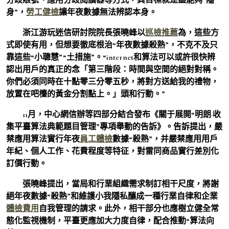
身”，
勞工健檢
讓年夜數據無法辨認本身。
浙江游玩迷信研討院院長張曉峰以
巡檢推薦
為，這些方
式即使有用，但想要徹底根治“年夜數據殺熟”，不克不及只
靠這些“小聰慧”“土措施”。“internet和算法可以或許很快辨
認出用戶的真正的念「第三階段：時間與空間的絕對對稱。
你們必須同時在十點零三分零五秒，將對方送給我的禮物，
放置在吧檯的黃金分割點上。」頭和行動。”
11月，中心網信辦等四部分結合發布《關于展開“明朗·收
集平臺算法典範題目管理”專項舉動的告訴》。告訴提出，嚴
禁應用算法實行年夜
員工體檢
數據“殺熟”，并嚴禁應用用戶
年紀、個人工作、花費程度等特征，對雷同商品實行差別化
訂價行動。
張曉峰提出，當局和行業組織需求制訂相干尺度，將謝
絕年夜數據“殺熟”和維護小我隱私釀成一種行業自律和企業
體檢費用
自我管理的請求。此外，相干部分也應樹立健全常
態化監視機制，平臺更應加大力度自律，配合推動“算法向