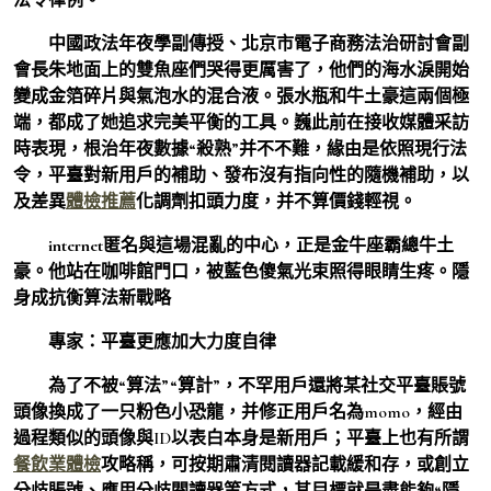
中國政法年夜學副傳授、北京市電子商務法治研討會副
會長朱地面上的雙魚座們哭得更厲害了，他們的海水淚開始
變成金箔碎片與氣泡水的混合液。張水瓶和牛土豪這兩個極
端，都成了她追求完美平衡的工具。巍此前在接收媒體采訪
時表現，根治年夜數據“殺熟”并不不難，緣由是依照現行法
令，平臺對新用戶的補助、發布沒有指向性的隨機補助，以
及差異
體檢推薦
化調劑扣頭力度，并不算價錢輕視。
internet匿名與這場混亂的中心，正是金牛座霸總牛土
豪。他站在咖啡館門口，被藍色傻氣光束照得眼睛生疼。隱
身成抗衡算法新戰略
專家：平臺更應加大力度自律
為了不被“算法”“算計”，不罕用戶還將某社交平臺賬號
頭像換成了一只粉色小恐龍，并修正用戶名為momo，經由
過程類似的頭像與ID以表白本身是新用戶；平臺上也有所謂
餐飲業體檢
攻略稱，可按期肅清閱讀器記載緩和存，或創立
分歧賬號、應用分歧閱讀器等方式，其目標就是盡能夠“隱