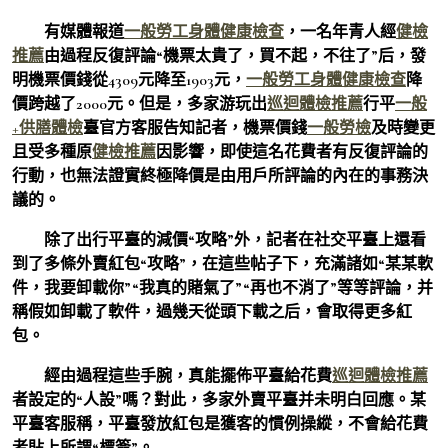
有媒體報道
一般勞工身體健康檢查
，一名年青人經
健檢
推薦
由過程反復評論“機票太貴了，買不起，不往了”后，發
明機票價錢從4309元降至1903元，
一般勞工身體健康檢查
降
價跨越了2000元。但是，多家游玩出
巡迴體檢推薦
行平
一般
+供膳體檢
臺官方客服告知記者，機票價錢
一般勞檢
及時變更
且受多種原
健檢推薦
因影響，即使這名花費者有反復評論的
行動，也無法證實終極降價是由用戶所評論的內在的事務決
議的。
除了出行平臺的減價“攻略”外，記者在社交平臺上還看
到了多條外賣紅包“攻略”，在這些帖子下，充滿諸如“某某軟
件，我要卸載你”“我真的賭氣了”“再也不消了”等等評論，并
稱假如卸載了軟件，過幾天從頭下載之后，會取得更多紅
包。
經由過程這些手腕，真能擺佈平臺給花費
巡迴體檢推薦
者設定的“人設”嗎？對此，多家外賣平臺并未明白回應。某
平臺客服稱，平臺發放紅包是獲客的慣例操縱，不會給花費
者貼上所謂“標簽”。