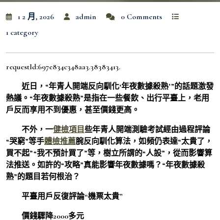
1 2 月, 2026
admin
0 Comments
1 category
requestId:697e834c348aa3.38383413.
近日，“年青人開端反向馴化‘年夜數據殺熟’”的話題激發
熱議。“年夜數據殺熟”是指在一些餐飲、出行平臺上，老用
戶反而享用不到優惠，甚至價錢更高。
不外，一
健檢項目
些年青人開端測驗考試經由過程評論
“哭窮”等手
體檢推薦
腕反向馴化算法，如頻仍表達“太貴了，
買不起”“我不預計買了”等，樹立所謂的“人設”，從而影響算
法推送。如許的“攻略”真能影響年夜數據嗎？“年夜數據殺
熟”的題目若何根治？
平臺用戶反復評論“機票太貴”
價錢驟降2000多元