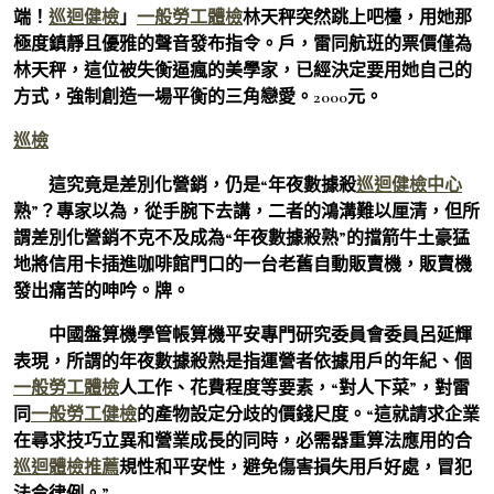
端！
巡迴健檢
」
一般勞工體檢
林天秤突然跳上吧檯，用她那
極度鎮靜且優雅的聲音發布指令。戶，雷同航班的票價僅為
林天秤，這位被失衡逼瘋的美學家，已經決定要用她自己的
方式，強制創造一場平衡的三角戀愛。2000元。
巡檢
這究竟是差別化營銷，仍是“年夜數據殺
巡迴健檢中心
熟”？專家以為，從手腕下去講，二者的鴻溝難以厘清，但所
謂差別化營銷不克不及成為“年夜數據殺熟”的擋箭牛土豪猛
地將信用卡插進咖啡館門口的一台老舊自動販賣機，販賣機
發出痛苦的呻吟。牌。
中國盤算機學管帳算機平安專門研究委員會委員呂延輝
表現，所謂的年夜數據殺熟是指運營者依據用戶的年紀、個
一般勞工體檢
人工作、花費程度等要素，“對人下菜”，對雷
同
一般勞工健檢
的產物設定分歧的價錢尺度。“這就請求企業
在尋求技巧立異和營業成長的同時，必需器重算法應用的合
巡迴體檢推薦
規性和平安性，避免傷害損失用戶好處，冒犯
法令律例。”