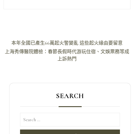
文
本年全國已產生66萬起火警變亂 這些起火緣由要留意
章
上海秀傳醫院體檢：春節長假時代游玩住宿、文娛票務等成
導
上訴熱門
覽
SEARCH