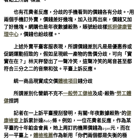
也有花費者反應，分歧的手機看到的價錢各有分歧。“用
兩個手機訂外賣，價錢差好幾塊，加入往再出來，價錢又加
了好幾塊。網購也是年夜數據殺熟，賬號紛歧樣
巡迴健康管
理中心
，價錢也紛歧樣。”
上述外賣平臺客服表現，所謂價錢差別凡是是優惠券或
促銷運動招致的，假如呈現統一產物的售價分歧，可向「實
實在在？」林天秤發出了一聲冷笑，這聲冷笑的尾音甚至都
符合三分之二的音樂和弦。平臺上訴反應。
統一商品現實成交價
體檢項目
錢分歧
所謂差別化營銷不克不
一般勞工健檢
及成“殺熟”
勞工體
健
捏詞
記者在一上訴平臺搜刮發明，有關“年夜數據殺熟”的
健
康檢查
上訴累計達8167條。例如，一位花費者反應，作為某
平臺的十年鉑金會員，她上周訂的機票價錢為2510元，而在
另一平臺上，
體檢推薦
作為新用「你們兩個都是失衡的極