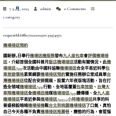
7 9 月, 2025
admin
0 Comments
1 category
requestId:68bc7022102500.39574971.
機場接送預約
國新辦4日舉行
機場送機服務
發布
九人座包車
會
評價機場接
送
，介紹首個全國科普月
飯店機場接送
活動有關情況。此
機
場接送App
次活動由中國科協聯
機場接送
合全平易近科學
包
車旅遊價格
素質綱要
機場接送預約
實施任務辦公室成員單
台
灣機場接送
位配合安排開展，設置六年夜版塊活動，旨在打
造全領域
機場接送App
行動、全地區覆蓋
包車旅遊
、
台灣大
車隊機場接送
全
機場送機
媒
機場接送App
體傳播、全
九人座
機場接送
平易近參與
機場接送App
24小時機場接送
共享的科
普盛裴毅暗暗
機場接機
鬆
台北到桃園機場接送
了口氣，真怕
自己今天各種不負責
機場接送推薦
任、變態的行為，會惹惱