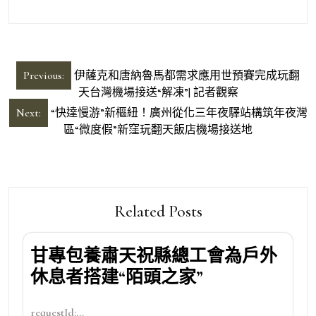
文
Previous:
伊薩克和唐納魯馬都需求應用世預賽完成玩翻
章
天台灣機場接送“解凍”| 記者觀察
導
Next:
“快達慢游”新樞紐！廣州從化三年夜驛站構筑年夜灣
區“微度假”新窪玩翻天飯店機場接送地
覽
Related Posts
甘專包養肅天祝縣總工會為戶外
休息者搭建“陌頭之家”
requestId:...