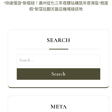
導
“快達慢游”新樞紐！廣州從化三年夜驛站構筑年夜灣區“微度
假”新窪玩翻天飯店機場接送地
覽
SEARCH
Search
META