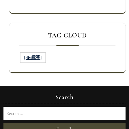
TAG CLOUD
[db:标签]
Search