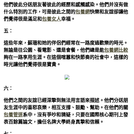
他們彼此分送朋友著彼此的經歷和感觸感染。他們并沒有做
什么特別的工作，可是彼此之間的
包養網
快樂和友誼卻讓他
們覺得很是滿足和
包養女人
幸福。
五：
這些年來，蘇珊和她的伴侶們經常在一路度過歡樂的時光。
無論是往公園、看電影、還是會餐，他們總是能
包養網比較
夠在一路享用生涯。在這個喧囂和快節奏的社會中，這樣的
時光讓他們覺得很是寶貴。
六：
他們之間的友誼已經深摯到無法用言語來描述。他們分送朋
友生涯中的喜怒哀樂，相互支撐、鼓勵、幫助。在他們的關
包養管道
系中，沒有爭吵和猜疑，只要在國際核心期刊上發
表百餘篇論文，擔任名牌大學終身真摯和信賴。
七：