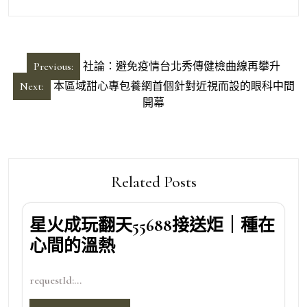
文
Previous:
社論：避免疫情台北秀傳健檢曲線再攀升
章
Next:
本區域甜心專包養網首個針對近視而設的眼科中間
導
開幕
覽
Related Posts
星火成玩翻天55688接送炬｜種在
心間的溫熱
requestId:...