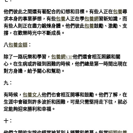
他們彼此之間還有著配合的幻想和目標。有些人正在
包養
尋
求本身的事業夢想，有些
包養
人正在學
包養網
習新知識，而
有些人則正在盡力鍛煉身體。他們彼此
包養
鼓勵、激勵、支
撐，在歡樂時光中不斷成長。
八
包養金額
：
除了一路玩樂和學習，
包養網VIP
他們還會相互照顧和關
心。在生病或許碰到困難的時候，他們總是第一時間出現在
對方身邊，給予關心和幫助。
九：
有時候，
包養女人
他們也會相互開導和鼓勵。他們了解，在
生涯中會碰到許多波折和困難，可是只需堅持走下往，就必
定能夠迎來勝利和幸福。
十：
他們之間的友誼也經常被其別人稱贊和羨慕。每當
短期包養