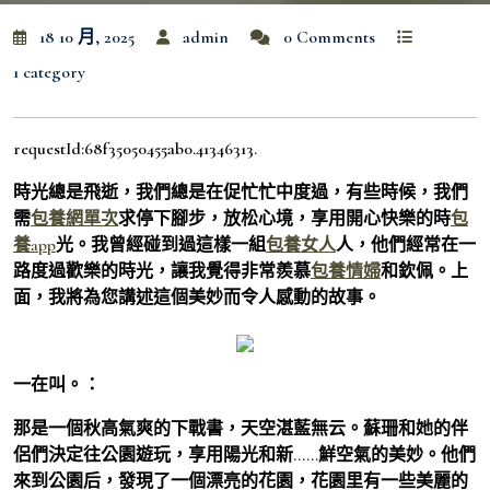
18 10 月, 2025
admin
0 Comments
1 category
requestId:68f35050455ab0.41346313.
時光總是飛逝，我們總是在促忙忙中度過，有些時候，我們
需
包養網單次
求停下腳步，放松心境，享用開心快樂的時
包
養app
光。我曾經碰到過這樣一組
包養女人
人，他們經常在一
路度過歡樂的時光，讓我覺得非常羨慕
包養情婦
和欽佩。上
面，我將為您講述這個美妙而令人感動的故事。
一在叫。：
那是一個秋高氣爽的下戰書，天空湛藍無云。蘇珊和她的伴
侶們決定往公園遊玩，享用陽光和新……鮮空氣的美妙。他們
來到公園后，發現了一個漂亮的花園，花園里有一些美麗的