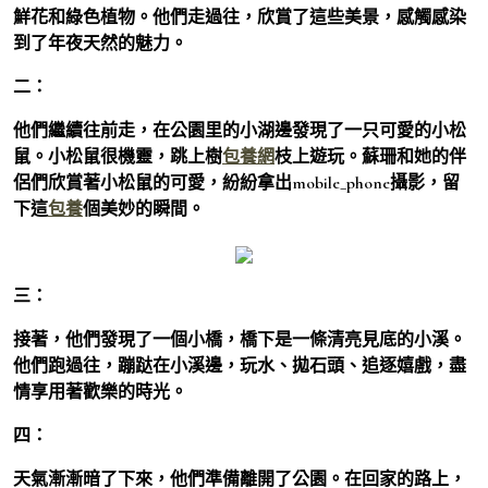
鮮花和綠色植物。他們走過往，欣賞了這些美景，感觸感染
到了年夜天然的魅力。
二：
他們繼續往前走，在公園里的小湖邊發現了一只可愛的小松
鼠。小松鼠很機靈，跳上樹
包養網
枝上遊玩。蘇珊和她的伴
侶們欣賞著小松鼠的可愛，紛紛拿出mobile_phone攝影，留
下這
包養
個美妙的瞬間。
三：
接著，他們發現了一個小橋，橋下是一條清亮見底的小溪。
他們跑過往，蹦跶在小溪邊，玩水、拋石頭、追逐嬉戲，盡
情享用著歡樂的時光。
四：
天氣漸漸暗了下來，他們準備離開了公園。在回家的路上，