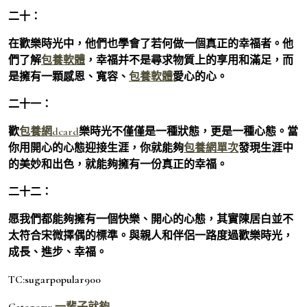
二十：
在歡樂時光中，他們也學會了若何做一個真正的幸福者。他
們了解
包養軟體
，幸福并不是尋求物質上的享用和滿足，而
是擁有一顆感恩、寬容、
包養軟體
愛心的心。
二十一：
歡
包養網dcard
樂時光不僅僅是一種狀態，更是一種心態。當
你用開心的心態迎接生涯，你就能夠
包養網單次
發現生涯中
的美妙和出色，就能夠擁有一份真正的幸福。
二十二：
愿我們都能夠擁有一個快樂、開心的心態，其實陳居白並不
太符合宋微擇偶的標準。與親人和伴侶一路度過歡樂時光，
成長、進步、幸福。
TC:sugarpopular900
Category:
一輩子就夠