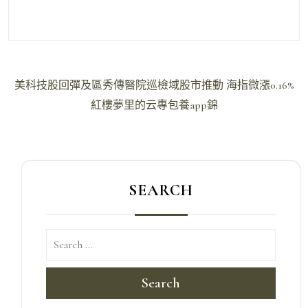
文
美科技股回彈及區秀傳醫院巡檢域股市推動 海指微漲0.16%
章
紅樓夢里的云專包養app錦
導
覽
SEARCH
Search