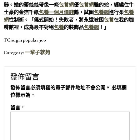
器。她的蕾絲絲帶像一條
包養網
優
包養網
雅的蛇，纏繞住牛
土豪的金箔千紙
包養一個月價錢
鶴，試圖
包養網
進行柔
包養
網
性制衡。「儀式開始！失敗者，將永遠被困
包養
在我的咖
啡館裡，成為最不對稱
包養
的裝飾品
包養網
！」
TC:sugarpopular900
Category:
一輩子就夠
發佈留言
發佈留言必須填寫的電子郵件地址不會公開。
必填欄
位標示為
*
留言
*