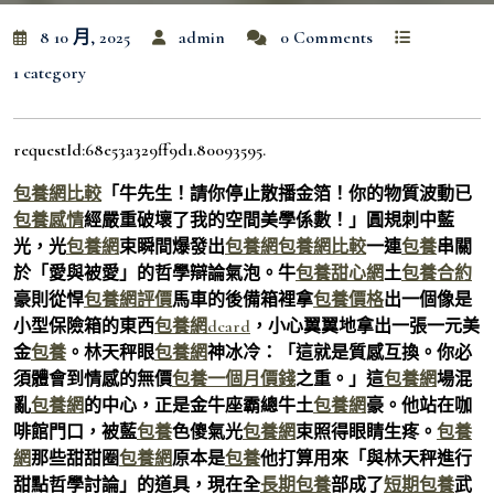
8 10 月, 2025
admin
0 Comments
1 category
requestId:68e53a329ff9d1.80093595.
包養網比較
「牛先生！請你停止散播金箔！你的物質波動已
包養感情
經嚴重破壞了我的空間美學係數！」圓規刺中藍
光，光
包養網
束瞬間爆發出
包養網
包養網比較
一連
包養
串關
於「愛與被愛」的哲學辯論氣泡。牛
包養甜心網
土
包養合約
豪則從悍
包養網評價
馬車的後備箱裡拿
包養價格
出一個像是
小型保險箱的東西
包養網dcard
，小心翼翼地拿出一張一元美
金
包養
。林天秤眼
包養網
神冰冷：「這就是質感互換。你必
須體會到情感的無價
包養一個月價錢
之重。」這
包養網
場混
亂
包養網
的中心，正是金牛座霸總牛土
包養網
豪。他站在咖
啡館門口，被藍
包養
色傻氣光
包養網
束照得眼睛生疼。
包養
網
那些甜甜圈
包養網
原本是
包養
他打算用來「與林天秤進行
甜點哲學討論」的道具，現在全
長期包養
部成了
短期包養
武