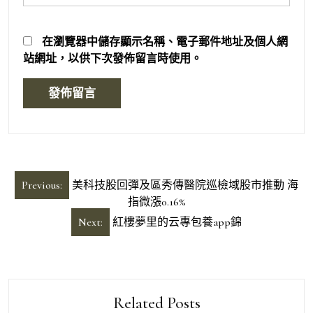
在
瀏覽器
中儲存顯示名稱、電子郵件地址及個人網
站網址，以供下次發佈留言時使用。
文
Previous:
美科技股回彈及區秀傳醫院巡檢域股市推動 海
章
指微漲0.16%
導
Next:
紅樓夢里的云專包養app錦
覽
Related Posts