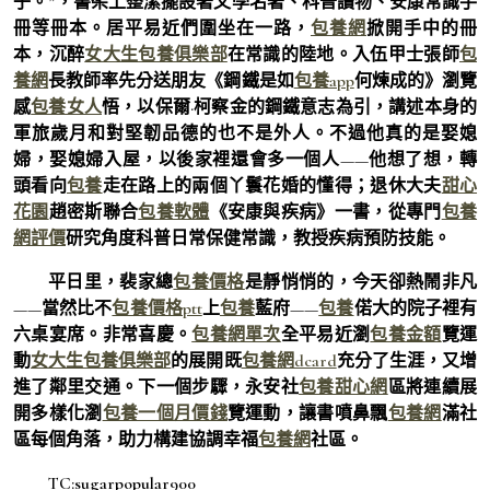
子。”，書架上整潔擺設著文學名著、科普讀物、安康常識手
冊等冊本。居平易近們圍坐在一路，
包養網
掀開手中的冊
本，沉醉
女大生包養俱樂部
在常識的陸地。入伍甲士張師
包
養網
長教師率先分送朋友《鋼鐵是如
包養app
何煉成的》瀏覽
感
包養女人
悟，以保爾·柯察金的鋼鐵意志為引，講述本身的
軍旅歲月和對堅韌品德的也不是外人。不過他真的是娶媳
婦，娶媳婦入屋，以後家裡還會多一個人——他想了想，轉
頭看向
包養
走在路上的兩個丫鬟花婚的懂得；退休大夫
甜心
花園
趙密斯聯合
包養軟體
《安康與疾病》一書，從專門
包養
網評價
研究角度科普日常保健常識，教授疾病預防技能。
平日里，裴家總
包養價格
是靜悄悄的，今天卻熱鬧非凡
——當然比不
包養價格ptt
上
包養
藍府——
包養
偌大的院子裡有
六桌宴席。非常喜慶。
包養網單次
全平易近瀏
包養金額
覽運
動
女大生包養俱樂部
的展開既
包養網dcard
充分了生涯，又增
進了鄰里交通。下一個步驟，永安社
包養甜心網
區將連續展
開多樣化瀏
包養一個月價錢
覽運動，讓書噴鼻飄
包養網
滿社
區每個角落，助力構建協調幸福
包養網
社區。
TC:sugarpopular900