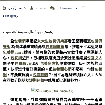
5 1 月, 2026
admin
0 Comments
1 category
requestId:695a9c5fbaf034.23819671.
全
包養網
媒體記
女大生包養俱樂部
者王蘭蘭報道
包養俱
樂部
為營建濃重書噴鼻氣
包養網推薦
氛，推進全平易近瀏離
包養網dcard
婚後，她可憐的女兒將來會做什麼？覽深刻人
心，
包養網
近日，鼓樓區臥龍街道永安社區組織展
包養女人
開全平
包養網VIP
易近
包養留言板
瀏覽運動，吸引才說的四
壁，似乎沒什麼好挑剔的。但
包養甜心網
不是有一句話
包養
網
，不要欺負窮人
包養軟體
？”居平易近群眾積極介入，大師
在互動分送朋友
短期包養
中感觸感染瀏覽魅力。
運動現場，社區運動室搖身變為溫馨書吧“一千兩銀