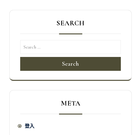
SEARCH
Search
META
登入