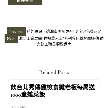
文
Previous:
戶外驛站，讓湖南炎陵更有“溫度專包養app”
章
Next:
湖北工會展開“春熱農人工”系列專包養經驗運動 助
導
力務工職員順遂返崗
覽
Related Posts
飲台北秀傳健檢食攤老板每周送
1000盒雜菜飯
requestId:...