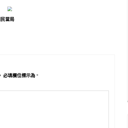
國民當局
。
必填欄位標示為
*