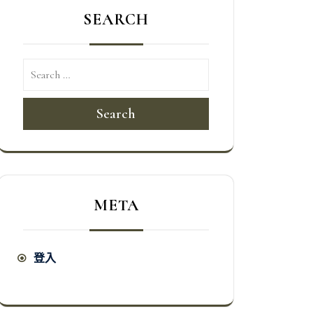
SEARCH
Search
META
登入