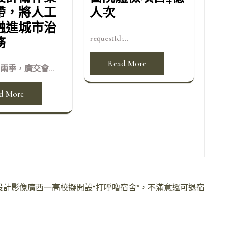
帶，將人工
人次
融進城市治
requestId:...
務
Read More
兩季，廣交會...
d More
靠設計影像廣西一高校擬開設“打呼嚕宿舍”，不滿意還可退宿