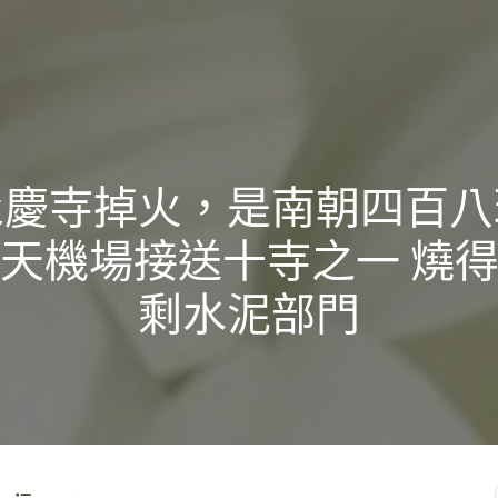
永慶寺掉火，是南朝四百八
天機場接送十寺之一 燒
剩水泥部門