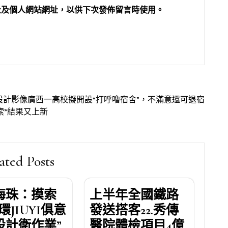
址及個人網站網址，以供下次發佈留言時使用。
靠設計影像廣西一高校擬開設“打呼嚕宿舍”，不滿意還可退宿
索”結果又上新
ated Posts
海珠：摸索
上半年全國鐵路
環JIUYI俱意
發送搭客22.秀傳
設計衛作業”
醫院體檢項目4億