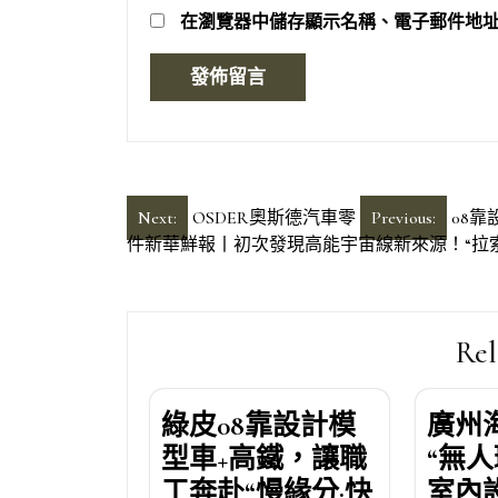
在
瀏覽器
中儲存顯示名稱、電子郵件地
文
Next:
OSDER奧斯德汽車零
Previous:
08
件新華鮮報丨初次發現高能宇宙線新來源！“拉
章
導
覽
Rel
綠皮08靠設計模
廣州
型車+高鐵，讓職
“無人
工奔赴“慢緣分·快
室內