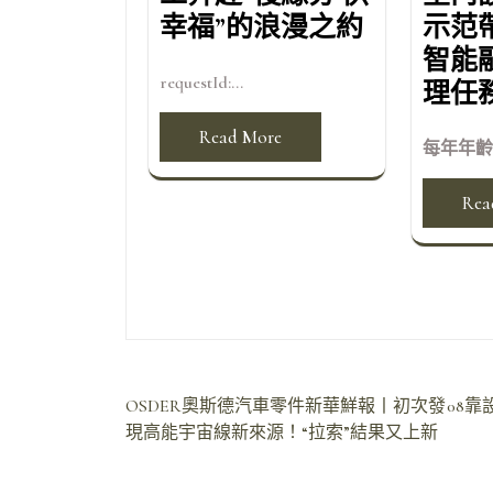
幸福”的浪漫之約
示范
智能
requestId:...
理任
Read More
每年年齡
Rea
文
OSDER奧斯德汽車零件新華鮮報丨初次發
08
現高能宇宙線新來源！“拉索”結果又上新
章