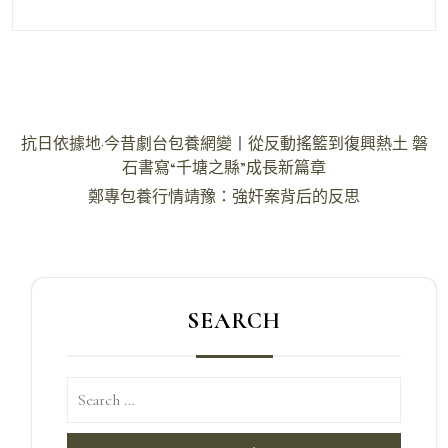
文
抗日依據地·今昔劇台包養網變丨從反動搖籃到復興熱土 磐
章
石書寫“千塘之縣”成長新篇章
導
鄭專包養行情靖豫：強奸案背后的反思
覽
SEARCH