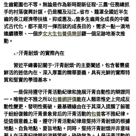
生齒範圍也不等。無論是作為新時期新征程“三農”任務總抓
手的村落復興計謀，仍是觸及沿江11省市、籠罩全國近半生
齒的長江經濟帶扶植，抑或惠及14億多生齒周全成長的中國
式古代化，都不是可一揮而就的成長目的，需求一點一滴地
連續積聚、一個步
女大生包養俱樂部
驟一個足跡地漸次推
動。
2.“汗青耐煩”的實際內在
習近平總書記關于“汗青耐煩”的主要闡述，包含著豐盛
鮮活的迷信內在、深入厚重的精華要義，具有光鮮的實際特
質和堅實的學理基本。
一是保持遵守汗青活動紀律和施展汗青自動性的辯證同
一。唯物史不雅之所以
包養網評價
能在人類思惟史上完成反
動性變更、發明性衝破，最基礎緣由在于其深入提醒了躲匿
于紛紛復雜的汗青景象背后的汗青活動的
包養
客不雅紀律。
從這個意義上看，遵守汗青活動紀律是堅持汗青耐煩的根據
地點、自負地點、要旨地點。同時，堅持汗青耐煩并非意味
著人在汗青紀律眼前消極等候、碌碌無為。人是汗青活動的