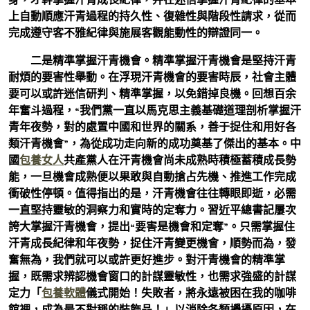
上自動順應汗青過程的持久性、復雜性與階段性請求，從而
完成遵守客不雅紀律與施展客觀能動性的辯證同一。
二是精準掌握汗青機會。精準掌握汗青機會是堅持汗青
耐煩的要害性舉動。在浮現汗青機會的要害時辰，社會主體
要可以或許迷信研判、精準掌握，以免錯掉良機。回想百余
年奮斗過程，“我們黨一直以馬克思主義基礎道理剖析掌握汗
青年夜勢，對的處置中國和世界的關系，善于捉住和用好各
類汗青機會”，為從成功走向新的成功奠基了傑出的基本。中
國
包養女人
共產黨人在汗青機會尚未成熟時積極蓄積成長勢
能，一旦機會成熟便以果敢與自動搶占先機、推進工作完成
衝破性停頓。值得指出的是，汗青機會往往轉眼即逝，必需
一直堅持靈敏的洞察力和實時的定奪力。習近平總書記屢次
誇大掌握汗青機會，提出“要害是機會和定奪”。只需掌握住
汗青成長紀律和年夜勢，捉住汗青變更機會，順勢而為，發
奮無為，我們就可以或許更好進步。對汗青機會的精準掌
握，既需求辨認機會窗口的計謀靈敏性，也需求強盛的計謀
定力「
包養軟體
儀式開始！失敗者，將永遠被困在我的咖啡
館裡，成為最不對稱的裝飾品！」以消除各類攪擾原因，在