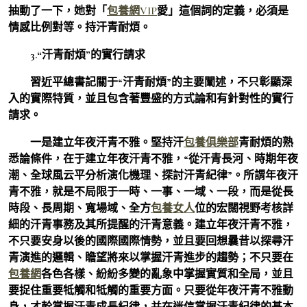
抽動了一下，她對「
包養網VIP
愛」這個詞的定義，必須是
情感比例對等。持汗青耐煩。
3.“汗青耐煩”的實行請求
習近平總書記關于“汗青耐煩”的主要闡述，不只彰顯深
入的實際特質，並且包含著豐盛的方式論和有針對性的實行
請求。
一是建立年夜汗青不雅。堅持汗
包養俱樂部
青耐煩的熟
悉論條件，在于建立年夜汗青不雅，“從汗青長河、時期年夜
潮、全球風云平分析演化機理、探討汗青紀律”。所謂年夜汗
青不雅，就是不局限于一時、一事、一域、一段，而是從長
時段、長周期、寬場域、全方
包養女人
位的宏闊視野考核詳
細的汗青事務及其所提醒的汗青意義。建立年夜汗青不雅，
不只要安身以後的國際國際情勢，並且要回想曩昔以探尋汗
青演進的邏輯、瞻望將來以掌握汗青進步的趨勢；不只要在
包養網
各色各樣、紛紛多變的亂象中掌握實質和全局，並且
要捉住重要牴觸和牴觸的重要方面。只要從年夜汗青不雅動
身，才幹掌握汗青成長紀律，并在迷信掌握汗青紀律的基本