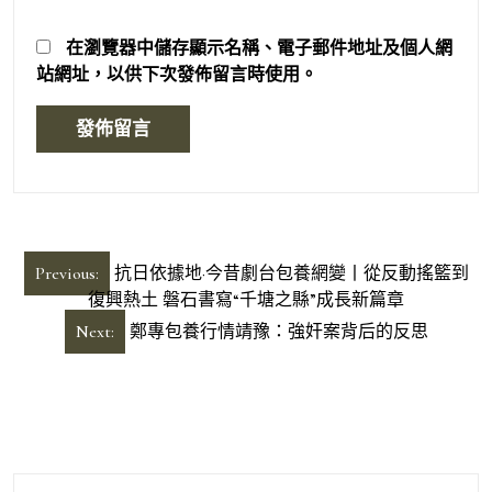
在
瀏覽器
中儲存顯示名稱、電子郵件地址及個人網
站網址，以供下次發佈留言時使用。
文
Previous:
抗日依據地·今昔劇台包養網變丨從反動搖籃到
章
復興熱土 磐石書寫“千塘之縣”成長新篇章
導
Next:
鄭專包養行情靖豫：強奸案背后的反思
覽