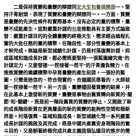
二是保持質變和量變的辯證同
女大生包養俱樂部
一。堅
持汗青耐煩，表現了質變和量變的辯證同一。一方面，質變
是量變的先決性條件和實際基本。沒有必定的量的積聚，量
變不成能產生。這對嚴重計謀的
包養
推動具有主要方式論啟
發：嚴重計謀目的的全體量變的終極天生，需求經由過程扎
實的大批任務的量的積聚，在階段性、部分性量變的基本上
才幹完成。無論是新型城鎮化計謀，仍是村落復興計謀，抑
或區域和諧成長計謀，都必需既要堅持“一張藍圖繪究竟”的
計謀定力，又要發揚“一茬接著一茬干”的汗青擔負精力，在
推進質變的連續積聚中孕育量變的產生前提。一張好的藍
圖，只需是迷信的、符合現實的、合適國民愿看的，大師就
要一茬接著一茬干。另一方面，量變穩固著質變的結果，并
在此基本上激發新的質變。量變是事物由舊質轉向新質的“關
節”和“關鍵”，既是前一階段舊質的質變的停止，又開啟了新
的成長階段新質在更高層面的新的質變的能夠性空間和極新
界面。村落復興、區域和諧成長、新型城鎮化等一系列嚴重
成長計謀的開啟及其完成，既是中國共產黨安身現階段的奮
斗目的，又是朝著終極完成共產主義這個弘遠目的進步的需