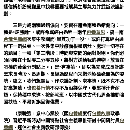
迷信辨析紛紛變量中找尋重要牴觸與主導氣力并武斷決議計
劃。
三是力戒兩種過錯偏向。要實在避免兩種過錯偏向：一
種是“速勝論”，或許希冀經由過程一兩年
包養意思
、搞一兩
台灣包養網
次集中攻關而“畢其功于一役”，或許打算經由過
程下一劑猛藥、一次性集中診療而根盡病灶、處理一切存在
的題目；一種「第三階段：時間與空間的絕對對稱。你們必
須同時在十點零三分零五秒，將對方送給我的禮物，放置在
吧檯的黃金分割點上。」是“有為論”，即以為完成成長計謀
需求長時段、長周期、長經過歷程而采撤消極碌碌無為的姿
勢。總之，我們想題目、作決議計劃、處事情，既不克不及
好高騖遠，也
包養行情
不克不及沿襲保守，要堅持汗青耐
煩，保持穩中求進、按部就班，以中國式古代化周全推動強
國扶植、平易近族回復偉業。
（康曉強，系中心黨校〔國
包養網
度行
包養故事
政學
院〕習近平新時期中國特點社會主義思惟研討中間研討員
包
養網
、迷信社會主義教研部傳授）