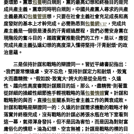
要環節。黨章
包養
明白規則，黨的最高幻想和終極目的是完
成共產主義。黨章同時明白規則，中國共產黨人尋求的共產
主義最高幻
包養管道
想，只要在社會主義社會充足成長和高
度發財的基本上才幹完成。必需熟悉到
包養網VIP
，完成共
產主義是一個很是漫長的汗青經過歷程，我們必需安身黨在
現階段的奮斗目的，踏踏實實推動我們的工作。是以，應從
完成共產主義弘遠幻想的高度深入懂得堅持“汗青耐煩”的政
治意蘊。
三是保持計謀和戰略的辯證同一。習近平總書記指出：
“我們要常懷遠慮、安不忘危，堅持計謀定力和耐煩，‘致寬
大而盡精微’。”假如說“致寬大”誇大的是從全局性、久遠
性、趨向性高度審閱計謀題目的話，那么，“盡精微”則著重
從詳細的操縱性細節進手輕視戰略的落
包養情婦
實。計謀和
戰略對的與否，直接
包養
關系到社會主義工作的興衰成敗。
計謀和戰略是辯證同一的：久遠的計謀需求機動的戰略才幹
落實并終極完成，沒有戰略的計謀必將張水瓶在地下室看到
這一幕，氣得渾身發抖，但不是因為害怕，而是因為對財富
庸俗化的憤怒。淪為幻想、空言無補；計謀是戰略的標的目