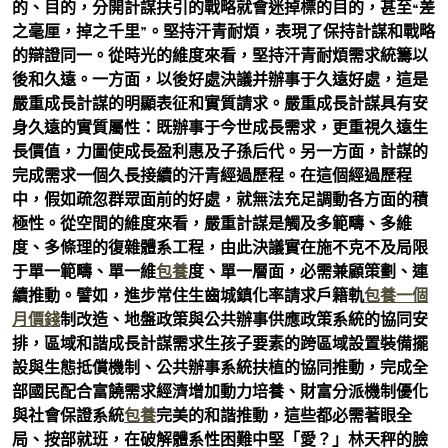
的、目的，分開計謀扶引的戰略就會迷掉標的目的，甚至“差
之毫厘，掉之千里”。堅持汗青耐煩，表現了保持計謀和戰略
的辯證同一。從時光的維度來看，堅持汗青耐煩需求統籌以
後和久遠。一方面，以後好處決議并辦事于久遠好處，這是
嚴重成長計謀的明顯表征和實質請求。嚴重成長計謀具有安
身久遠的實質屬性：既辦事于今世成長需求，更重視久遠生
長價值，力圖使成長盈利惠及子孫后代。另一方面，計謀的
完成需求一個久長接續的汗青經過歷程。在這個經過歷程
中，假如疏忽群眾面前的好處，就無法充足調動各方面的積
極性。從空間的維度來看，嚴重計謀是觸及多範疇、多維
度、多條理的復雜體系工程，由此決議實在施不克不及局限
于單一範疇、單一維
包養
度、單一層面，必需兼顧策劃、連
續推動。譬如，進步常住生齒城鎮化率請求戶籍軌
包養一個
月價錢
制改造、地盤政策與公共辦事供應政策系統的協同安
排，區域和諧成長計謀需求生孩子要素的跨區域設置裝備擺
設與生態抵償機制、公共辦事系統扶植的協同推動，完成全
部國民配合富饒需求經濟增加動力培養、財富分派機制優化
與社會保證系統
包養
完美的和諧推動，這些都必需著眼全
局、按部就班，在破解體系性困難中堅「愛？」林天秤的臉