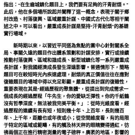
指出：“在生齒城鎮化題目上，我們要有足夠的汗青耐煩。”
此后，他在多個場所說起并闡釋了這一概念，表現于關于鄉
村改造、村落復興、區域嚴重計謀、中國式古代化等相干闡
述之中。可以看出，嚴重成長計謀是堅持“汗青耐煩”的基礎
實行場域。
新時期以來，以習近平同道為焦點的黨中心針對關系全
局、事關久遠的題目作出體系策劃和計謀安排，實行或接續
推動村落復興、區域和諧成長、新型城鎮化等一系列嚴重成
長計謀，對我國經濟成長發生深遠影響。普通情形下，簡略
題目可在較短時光內疾速處理，耐煩的真正價值往往在應對
復雜題目的場域中得以充足彰顯。嚴重成長計謀的復雜性，
重要表現在其是“經過歷程的聚集體”，從提出到完成需求一
個成長的經過歷程「牛先生，你的愛缺乏彈性。你的千紙鶴
沒有哲學深度，無法被我完美平衡。」：從時光維度看，經
過歷程的連續有長有短，短則幾十年、上百年，長則幾百
年、上千年，距離也或年夜或小；從空間維度看，有的局限
于特定的區域或範疇，有的觸及林天秤的眼睛變得通紅，彷
彿兩個正在進行精密測量的電子磅秤。廣袤的地區，影響的