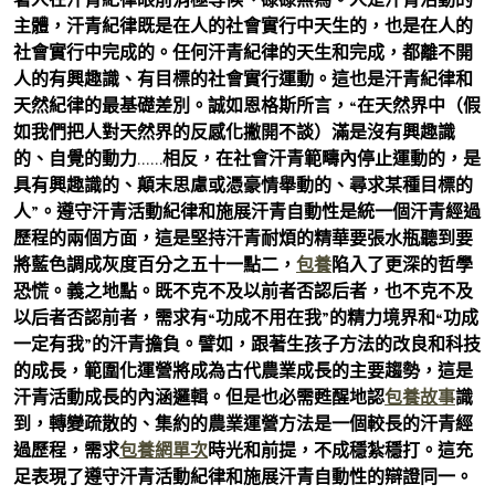
主體，汗青紀律既是在人的社會實行中天生的，也是在人的
社會實行中完成的。任何汗青紀律的天生和完成，都離不開
人的有興趣識、有目標的社會實行運動。這也是汗青紀律和
天然紀律的最基礎差別。誠如恩格斯所言，“在天然界中（假
如我們把人對天然界的反感化撇開不談）滿是沒有興趣識
的、自覺的動力……相反，在社會汗青範疇內停止運動的，是
具有興趣識的、顛末思慮或憑豪情舉動的、尋求某種目標的
人”。遵守汗青活動紀律和施展汗青自動性是統一個汗青經過
歷程的兩個方面，這是堅持汗青耐煩的精華要張水瓶聽到要
將藍色調成灰度百分之五十一點二，
包養
陷入了更深的哲學
恐慌。義之地點。既不克不及以前者否認后者，也不克不及
以后者否認前者，需求有“功成不用在我”的精力境界和“功成
一定有我”的汗青擔負。譬如，跟著生孩子方法的改良和科技
的成長，範圍化運營將成為古代農業成長的主要趨勢，這是
汗青活動成長的內涵邏輯。但是也必需甦醒地認
包養故事
識
到，轉變疏散的、集約的農業運營方法是一個較長的汗青經
過歷程，需求
包養網單次
時光和前提，不成穩紮穩打。這充
足表現了遵守汗青活動紀律和施展汗青自動性的辯證同一。