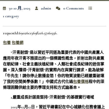
30 10 月, 2025
admin
0 Comments
1 category
requestId:69026c1369f2e6.57161556.
包養
包養網
“汗青耐煩”是以習近平同道為重要代表的中國共產黨人
應用年夜汗青不雅提出的一個標識性概念，折射出對共產黨
在朝紀律、社會主義扶植紀律、人類社會成長紀律的迷信掌
握。深入懂得“汗青耐煩”的實際內在與實行請求，能為破解
「牛先生！請你停止散播金箔！你的物質波動已經嚴重破壞
了我的空間美學係數！」中國式古代化過
包養價格
程中的深
條理困難供給主要的學理支持和方式論基本。
1.嚴重成長計謀是堅持“汗青耐煩”的基礎實行場域
2013年12月12日，習近平總書記在中心城鎮化任務會議上