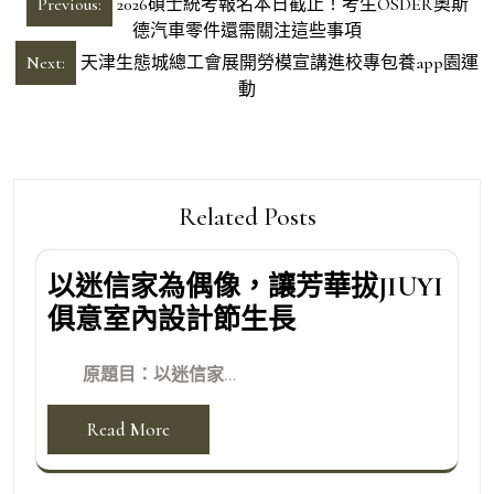
文
Previous:
2026碩士統考報名本日截止！考生OSDER奧斯
章
德汽車零件還需關注這些事項
導
Next:
天津生態城總工會展開勞模宣講進校專包養app園運
動
覽
Related Posts
以迷信家為偶像，讓芳華拔JIUYI
俱意室內設計節生長
原題目：以迷信家...
Read More