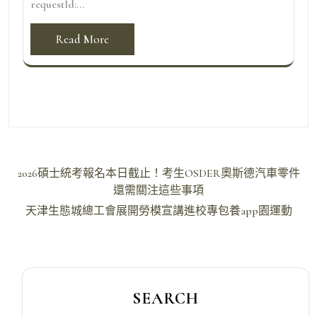
requestId:...
Read More
文
2026碩士統考報名本日截止！考生OSDER奧斯德汽車零件
章
還需關注這些事項
導
天津生態城總工會展開勞模宣講進校專包養app園運動
覽
SEARCH