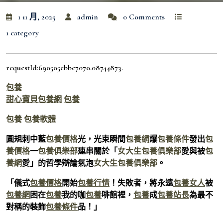
1 11 月, 2025
admin
0 Comments
1 category
requestId:690505ebbc7070.08744873.
包養
甜心寶貝包養網
包養
包養
包養軟體
圓規刺中藍
包養價格
光，光束瞬間
包養網
爆
包養條件
發出
包
養價格
一
包養俱樂部
連串關於「
女大生包養俱樂部
愛與被
包
養網
愛」的哲學辯論氣泡
女大生包養俱樂部
。
「儀式
包養價格
開始
包養行情
！失敗者，將永遠
包養女人
被
包養網
困在
包養
我的咖
包養
啡館裡，
包養
成
包養站長
為最不
對稱的裝飾
包養條件
品！」