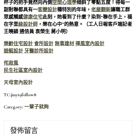
杯子的把手竟然向內側
空間心理學
傾斜了零點五度！得每一
副對聯都具有一
客變設計
種特別的年味，
老屋翻新
讓職工群
眾感觸感
健康住宅
此刻，她看到了什麼？染到“聯在手上，福
在字里
綠設計師
，樂在心中”的熱意。（工人日報客戶端記者
王曉穎 通信員 袁榮生 蔣小明）
樂齡住宅設計
會所設計
無毒建材
禪風室內設計
遊艇設計
牙醫診所設計
侘寂風
民生社區室內設計
天母室內設計
TC:jiuyi9follow8
Category:
一輩子就夠
發佈留言