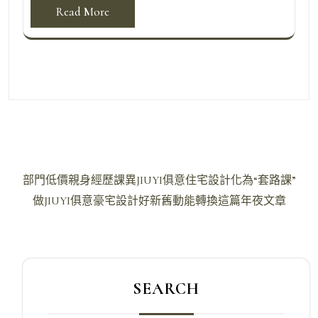
Read More
文
部門低價親身經歷課異JIUYI俱意住宅設計化為“套路課”
章
做JIUYI俱意豪宅設計好新舊動能轉換這篇年夜文章
導
覽
SEARCH