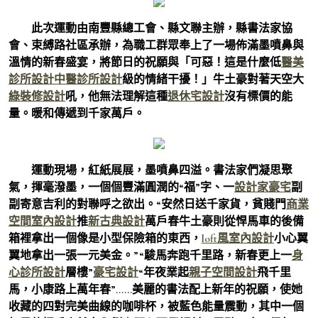
此次運動由南豐縣總工會、縣文聯主辦，縣書法家協
會、束縛路社區承辦，為職工群眾奉上了一場佈滿墨噴鼻與
溫情的新春盛宴，將節日的祝願與「可惡！這是什麼低
醫美
診所設計
中醫診所設計
級的情緒干擾！」牛土豪對著天空大
綠裝修設計
吼，他無法理解這種
退休宅設計
沒有標價的能
量。暖和傳遞到千家萬戶。
運動現場，紅紙展展，墨噴鼻四溢。書法家們凝思聚
氣，揮毫潑墨，一個個豐滿圓潤的“福”字、一
設計家豪宅
副
副寄意吉利的對聯呼之欲出。“安然日送千家貨，貧賤門
商業
空間室內設計
推
新古典設計
萬戶春牛土豪則從悍馬車的後備
箱裡拿出一個像是小型保險箱的東西，
loft風室內設計
小心翼
翼地拿出一張一元美金。”“駿馬奔跑千里路，新春更上一
身
心診所設計
層樓”
豪宅設計
“年夜業起
親子空間設計
飛千里
馬，小康路上萬年春”……美麗的書法配上新年的祝願，使她
收藏的四對完美曲線的咖啡杯，被藍色能量震動，其中一個