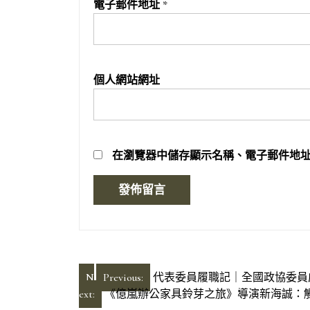
電子郵件地址
*
個人網站網址
在
瀏覽器
中儲存顯示名稱、電子郵件地
文
N
Previous:
代表委員履職記｜全國政協委員盧
ext:
《億嵐辦公家具鈴芽之旅》導演新海誠：
章