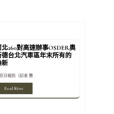
河北260對高速辦事OSDER奧
斯德台北汽車區年末所有的
煥新
京日報訊（記者 豐...
Read More