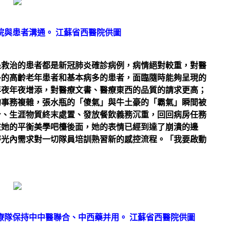
院與患者溝通。 江蘇省西醫院供圖
是救治的患者都是新冠肺炎確診病例，病情絕對較重，對醫
多的高齡老年患者和基本病多的患者，面臨隨時能夠呈現的
年夜年夜增添，對醫療文書、醫療東西的品質的請求更高；
的事務複雜，張水瓶的「傻氣」與牛土豪的「霸氣」瞬間被
身、生涯物質終末處置、發放餐飲義務沉重，回回病房任務
在她的平衡美學吧檯後面，她的表情已經到達了崩潰的邊
時光內需求對一切隊員培訓熟習新的感控流程。「我要啟動
療隊保持中中醫聯合、中西藥并用。 江蘇省西醫院供圖