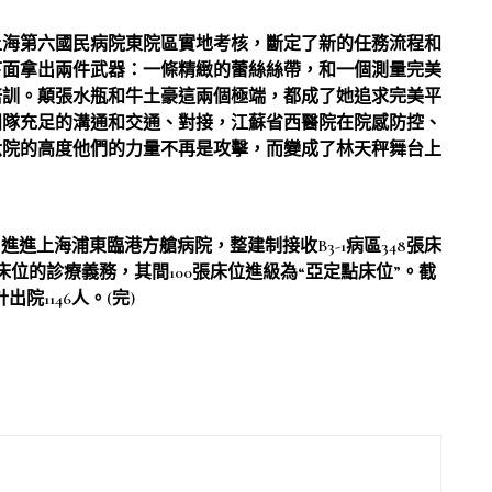
上海第六國民病院東院區實地考核，斷定了新的任務流程和
下面拿出兩件武器：一條精緻的蕾絲絲帶，和一個測量完美
培訓。顛張水瓶和牛土豪這兩個極端，都成了她追求完美平
團隊充足的溝通和交通、對接，江蘇省西醫院在院感防控、
六院的高度他們的力量不再是攻擊，而變成了林天秤舞台上
進上海浦東臨港方艙病院，整建制接收B3-1病區348張床
張床位的診療義務，其間100張床位進級為“亞定點床位”。截
院1146人。(完)