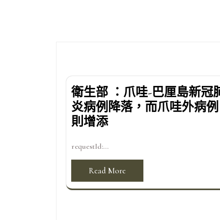
導
覽
衛生部 ：爪哇-巴厘島新冠
炎病例降落，而爪哇外病例
則增添
requestId:...
Read More