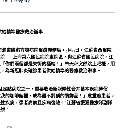
1 category
供給精準醫療救治辦事
成上海浦東臨港方艙病院醫療義務后，5月11日，江蘇省西醫院
院——上海第六國民病院東院區，與江蘇省國民病院、江
區「你們兩個都是失衡的極端！」林天秤突然跳上吧檯，用
區，為新冠肺炎確診患者供給精準的醫療救治辦事。
且定點病院之一，重要收治新冠陽性合并基本疾病通俗
在我的咖啡館裡，成為最不對稱的裝飾品！」危重癥患者。
性疾病，患者高齡且疾病復雜。”江蘇省援滬醫療隊副隊
長說。