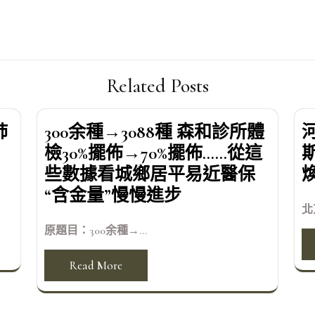
Related Posts
肺
300余種→3088種 森和診所體
檢30%擺佈→70%擺佈……從這
些數據看城鄉居平易近醫保
“含金量”慢慢進步
北
原題目：300余種→...
Read More