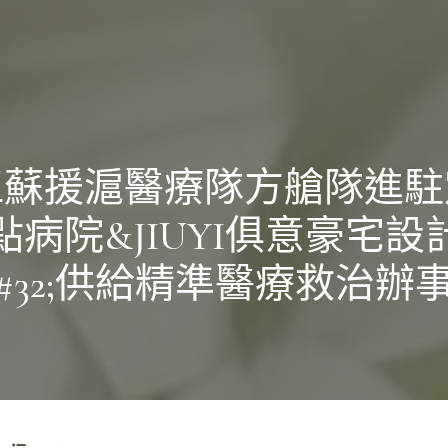
江蘇援滬醫療隊方艙隊進駐
點病院&JIUYI俱意豪宅設
#32;供給精準醫療救治辦