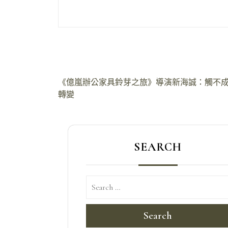
文
《億嵐辦公家具鈴芽之旅》導演新海誠：觸不
轉變
章
導
覽
SEARCH
Search