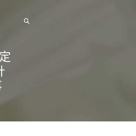
定
計
事