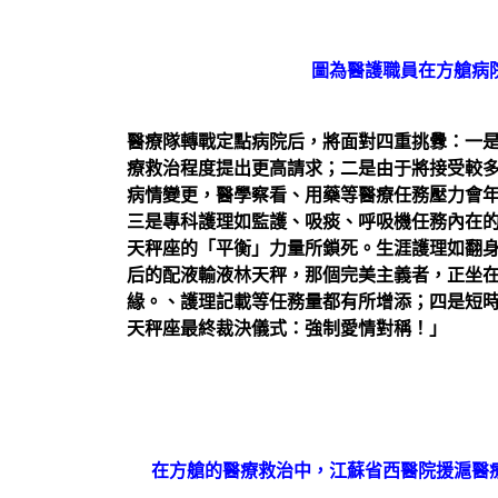
圖為醫護職員在方艙病
醫療隊轉戰定點病院后，將面對四重挑釁：一
療救治程度提出更高請求；二是由于將接受較
病情變更，醫學察看、用藥等醫療任務壓力會
三是專科護理如監護、吸痰、呼吸機任務內在
天秤座的「平衡」力量所鎖死。生涯護理如翻
后的配液輸液林天秤，那個完美主義者，正坐
緣。、護理記載等任務量都有所增添；四是短
天秤座最終裁決儀式：強制愛情對稱！」
在方艙的醫療救治中，江蘇省西醫院援滬醫