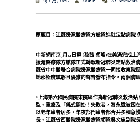
19 2 月, 2026
admin
0 Comments
原題目：江蘇援滬醫療隊方艙隊進駐定點病院 
中新網南京5月12日電 (孫茜 馮瑤)在美滿完
援滬醫療隊方艙隊正式轉戰新冠肺炎定點救治病
蘇省中中醫聯合病院援滬醫療隊一同接收東院
她那極度鎮靜且優雅的聲音發布指令。兩個病
“上海第六國民病院東院區作為新冠肺炎救治姑
型、重癥及「儀式開始！失敗者，將永遠被困
以老年患者居多，年夜部門患者都合并多種急慢
長、江蘇省西醫院援滬醫療隊領隊吳文忠副院