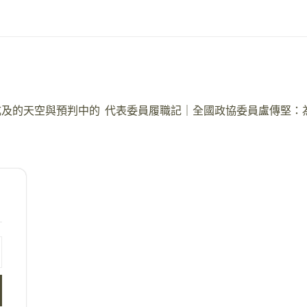
成及的天空與預判中的
代表委員履職記｜全國政協委員盧傳堅：為