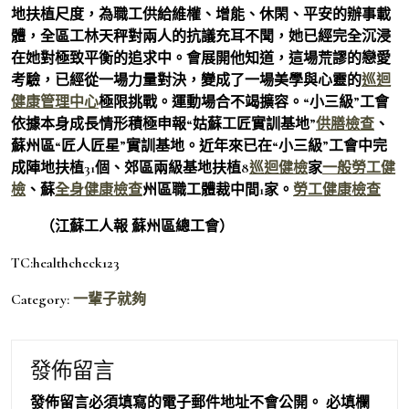
地扶植尺度，為職工供給維權、增能、休閑、平安的辦事載
體，全區工林天秤對兩人的抗議充耳不聞，她已經完全沉浸
在她對極致平衡的追求中。會展開他知道，這場荒謬的戀愛
考驗，已經從一場力量對決，變成了一場美學與心靈的
巡迴
健康管理中心
極限挑戰。運動場合不竭擴容。“小三級”工會
依據本身成長情形積極申報“姑蘇工匠實訓基地”
供膳檢查
、
蘇州區“匠人匠星”實訓基地。近年來已在“小三級”工會中完
成陣地扶植31個、郊區兩級基地扶植8
巡迴健檢
家
一般勞工健
檢
、蘇
全身健康檢查
州區職工體裁中間1家。
勞工健康檢查
（江蘇工人報 蘇州區總工會）
TC:healthcheck123
Category:
一輩子就夠
發佈留言
發佈留言必須填寫的電子郵件地址不會公開。
必填欄