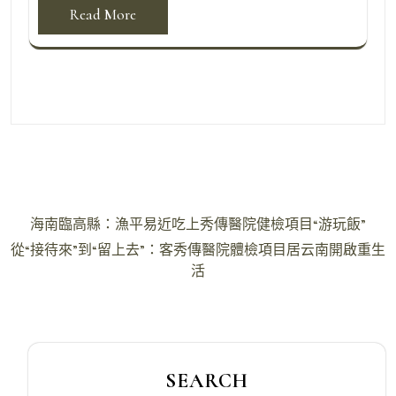
Read More
文
海南臨高縣：漁平易近吃上秀傳醫院健檢項目“游玩飯”
章
從“接待來”到“留上去”：客秀傳醫院體檢項目居云南開啟重生
導
活
覽
SEARCH