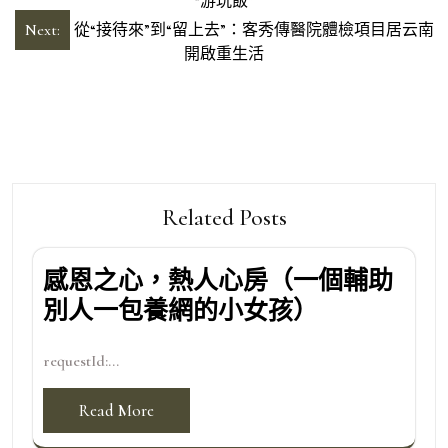
章
“游玩飯”
導
Next:
從“接待來”到“留上去”：客秀傳醫院體檢項目居云南
開啟重生活
覽
Related Posts
感恩之心，熱人心房（一個輔助
別人一包養網的小女孩）
requestId:...
Read More