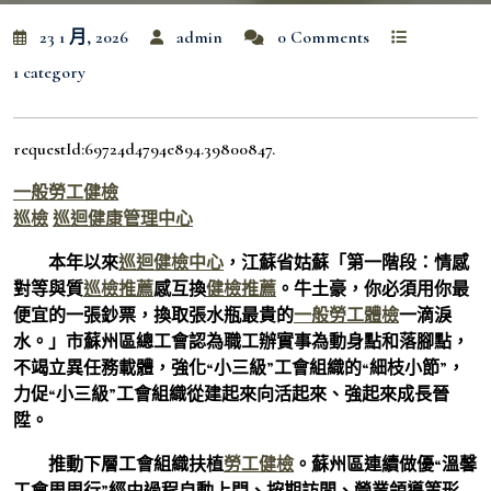
23 1 月, 2026
admin
0 Comments
1 category
requestId:69724d4794e894.39800847.
一般勞工健檢
巡檢
巡迴健康管理中心
本年以來
巡迴健檢中心
，江蘇省姑蘇「第一階段：情感
對等與質
巡檢推薦
感互換
健檢推薦
。牛土豪，你必須用你最
便宜的一張鈔票，換取張水瓶最貴的
一般勞工體檢
一滴淚
水。」市蘇州區總工會認為職工辦實事為動身點和落腳點，
不竭立異任務載體，強化“小三級”工會組織的“細枝小節”，
力促“小三級”工會組織從建起來向活起來、強起來成長晉
陞。
推動下層工會組織扶植
勞工健檢
。蘇州區連續做優“溫馨
工會周周行”經由過程自動上門、按期訪問、營業領導等形