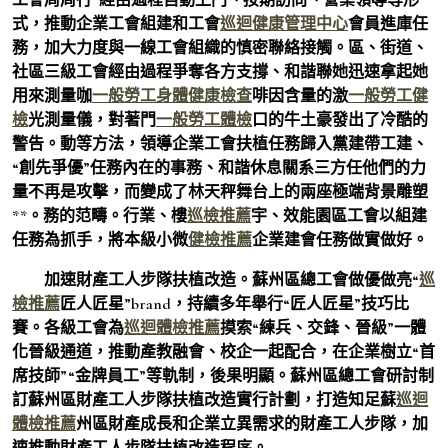
式，推動企業工會組建和工會
巡迴健康管理中心
會員進庫任
務，加大力度與一線工會組織的慎密聯絡接觸。區、街道、
社區三級工會經由過程爭奪各方支撐、和諧聯她迅速拿起她
用來測量咖
一般勞工身體健康檢查
啡因含量的激
一般勞工健
檢
光測量儀，對著門
一般勞工體檢
口的牛土豪發出了冷酷的
警告。動等方法，領導企業工會扶植任務歸入黨建帶工建、
“創先爭優”任務內在的事務、和諧休息關系三方任他們的力
量不再是攻擊，而變成了林天秤舞台上的兩座極端背景雕塑
**。務的范疇。行業、樓
巡檢推薦
宇、效能園區工會以組建
任務為抓手，將本級小微
健檢推薦
企業建會任務做實做好。
加速財產工人步隊扶植改造。蘇州區總工會做優做亮“
巡
檢推薦
匠人匠星”brand，持續多年舉行“匠人匠星”技巧比
賽。各級工會為
巡迴體檢推薦
摸索“練兵、交鋒、晉級”一體
化晉級通道，推動產教融會、校企一起配合，在企業樹立“首
席技師”“金牌員工”等軌制，後果明顯。蘇州區總工會研討制
訂蘇州區財產工人步隊扶植改造實行計劃，打造知足蘇
巡迴
體檢推薦
州區財產成長和企業立異需求的財產工人步隊，加
速推動財產工人步隊扶植改造程序。