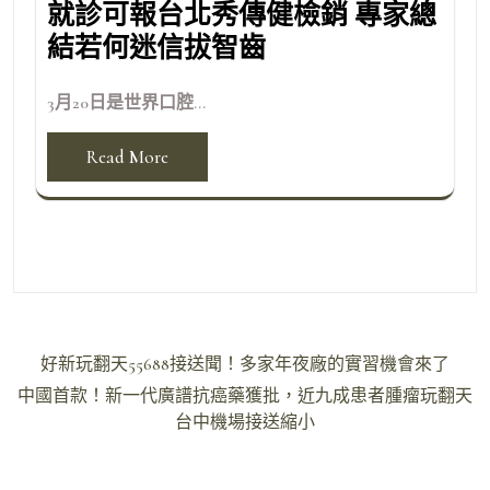
就診可報台北秀傳健檢銷 專家總
結若何迷信拔智齒
3月20日是世界口腔...
Read More
文
好新玩翻天55688接送聞！多家年夜廠的實習機會來了
章
中國首款！新一代廣譜抗癌藥獲批，近九成患者腫瘤玩翻天
導
台中機場接送縮小
覽