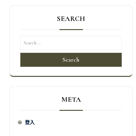
SEARCH
Search
META
登入