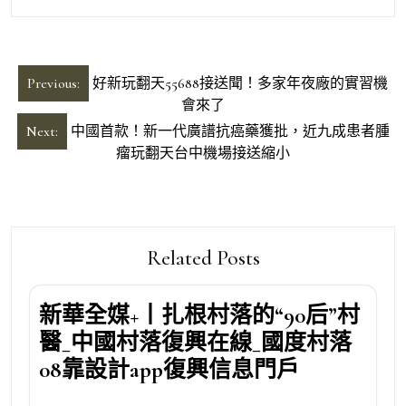
文
Previous:
好新玩翻天55688接送聞！多家年夜廠的實習機
章
會來了
導
Next:
中國首款！新一代廣譜抗癌藥獲批，近九成患者腫
瘤玩翻天台中機場接送縮小
覽
Related Posts
新華全媒+丨扎根村落的“90后”村
醫_中國村落復興在線_國度村落
08靠設計app復興信息門戶