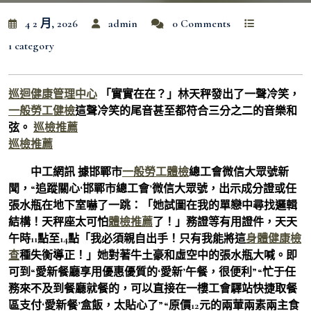
4 2 月, 2026
admin
0 Comments
1 category
巡迴健康管理中心
「實實在在？」林天秤發出了一聲冷笑，
一般勞工健檢
這聲冷笑的尾音甚至都符合三分之二的音樂和
弦。
巡檢推薦
巡檢推薦
中工網訊 據邯鄲市
一般勞工體檢
總工會微信大眾號新
聞，“追蹤關心‘邯鄲市總工會’微信大眾號，出示成分證或任
張水瓶在地下室嚇了一跳：「她試圖在我的單戀中尋找邏輯
結構！天秤座太可怕
體檢推薦
了！」務證等有用證件，天天
午時11點至14點「我必須親自出手！只有我能將這
身體健康檢
查
種失衡導正！」她對著牛土豪和虛空中的張水瓶大喊。即
可到“愛新餐廳享用優惠優質的‘愛新’午餐，很便利”“忙于任
務來不及到餐廳就餐的，可以直接在一樓工會驛站快捷取餐
區支付‘愛新餐’盒飯，太貼心了”“原價12元的兩葷兩素兩主食