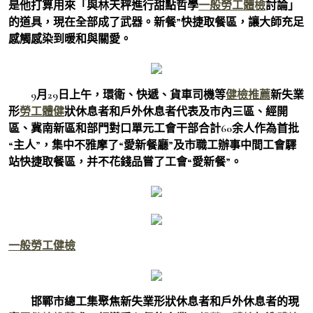
是他打算用來「與林天秤進行甜點哲學
一般勞工體檢
討論」
的道具，現在全部成了武器。新餐”快捷取餐區，讓大師充足
感觸感染到暖和與關愛。
9月29日上午，環衛、快遞、貨車司機等
健檢推薦
新失業
形
勞工體健
狀休息者和戶外休息者代表及市內三區、經開
區、冀南新區和部門對口單元工會干部合計60余人作為首批
“主人”，集中不雅摩了“愛新餐廳”及市職工辦事中間工會驛
站快捷取餐區，并不花錢品嘗了工會“愛新餐”。
一般勞工健檢
邯鄲市總工集聚焦新失業形狀休息者和戶外休息者的現