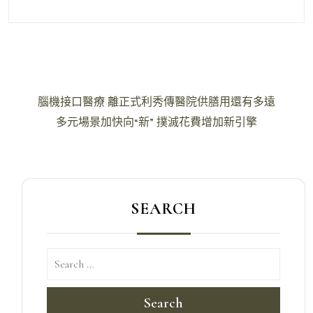
文
腦機接口醫療 離正式利秀傳醫院供膳用還有多遠
章
多元場景加快向“新” 撲滅花費增加新引擎
導
覽
SEARCH
Search