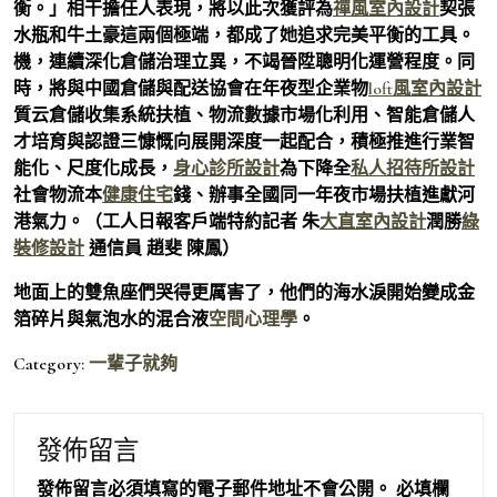
衡。」相干擔任人表現，將以此次獲評為
禪風室內設計
契張
水瓶和牛土豪這兩個極端，都成了她追求完美平衡的工具。
機，連續深化倉儲治理立異，不竭晉陞聰明化運營程度。同
時，將與中國倉儲與配送協會在年夜型企業物
loft風室內設計
質云倉儲收集系統扶植、物流數據市場化利用、智能倉儲人
才培育與認證三慷慨向展開深度一起配合，積極推進行業智
能化、尺度化成長，
身心診所設計
為下降全
私人招待所設計
社會物流本
健康住宅
錢、辦事全國同一年夜市場扶植進獻河
港氣力。（工人日報客戶端特約記者 朱
大直室內設計
潤勝
綠
裝修設計
通信員 趙斐 陳鳳）
地面上的雙魚座們哭得更厲害了，他們的海水淚開始變成金
箔碎片與氣泡水的混合液
空間心理學
。
Category:
一輩子就夠
發佈留言
發佈留言必須填寫的電子郵件地址不會公開。
必填欄