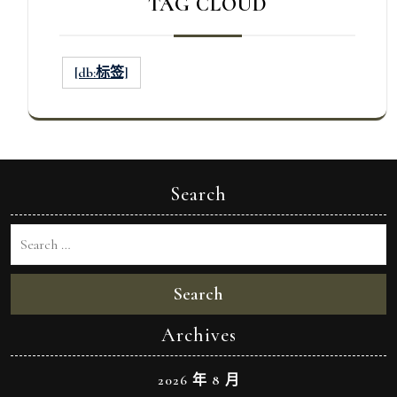
TAG CLOUD
[db:标签]
Search
Search
Archives
2026 年 8 月