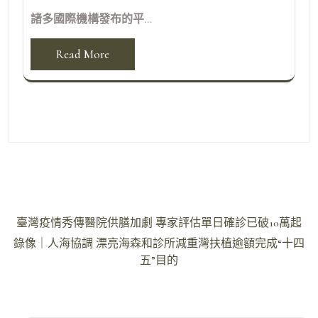
諸多國際機構發布的平...
Read More
文
臺灣疫情秀傳醫院供膳加劇 專家評估單日確診已破10萬起
章
錄像｜人海協調 漂亮海森和診所減重灣扶植逾額完成“十四
導
五”目的
覽