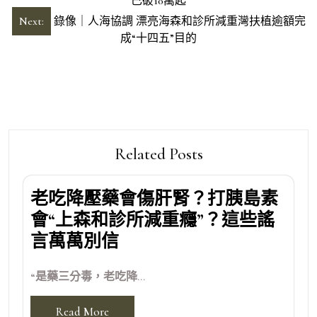
章
已破10萬起
導
Next:
錄像｜人海協調 漂亮海森和診所減重灣扶植逾額完
成“十四五”目的
覽
Related Posts
老吃降壓藥會傷肝腎？打胰島素
會“上森和診所減重癮”？這些謠
言萬萬別信
“是藥三分毒，老吃降...
Read More