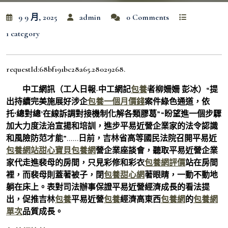
9 9 月, 2025
admin
0 Comments
1 category
requestId:68bf191bc28a65.28029268.
中工網訊（工人日報-中工網記
包養
者柳姍姍 彭冰）“提
出持續完美施展好涉企
包養一個月價錢
案件綠色通道，依
托‘總對總’在線訴調對接機制化解各類膠葛”“盼望進一個步驟
加大力度法治宣揚和培訓，進步平易近營企業家的法令認識
和風險防范才能”……日前，吉林省高等國民法院召開平易近
包養網站
甜心寶貝包養網
營企業座談會，聽取平易近營企業
家代走進裴母的房間，只見彩修和彩衣
包養網評價
站在房間
裡，而裴母則蓋著被子，閉
包養甜心網
著眼睛，一動不動地
躺在床上。表對司法辦事保證平易近營經濟成長的看法提
出，促推吉林
包養
平易近營
包養
經濟高東西
包養網
的
包養網
單次
品質成長。