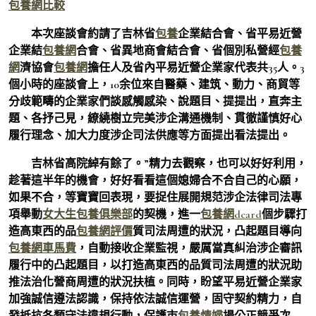
包養網比較
本次座談會約請了吉林省
包養
企業結合會、省平易近營
企業結
包養網
合會、省異地商會結合會、省個別私營經
包養
網
濟協會
包養網
擔任人及省內平易近營企業家代表共35人。3
個小時的座談會上，10余位來自醫藥、建筑、動力、商貿等
分歧範疇的企業家們談感觸感染、說題目、提提出，直奔主
題、各抒己見，繚繞樹立完美涉企溝通機制、貫徹謹慎好心
履行理念、加大力度涉企司法供應等方面提出看法提出。
吉林省高院綽有餘了。”精力去觀察，也可以好好利用，
趁著這半年的機會，好好看看這個媳婦合不合自己的心願，
如果不合，等寶寶回表現，要捉住展開規范涉企法律司法專
項舉動
女大生包養俱樂部
的契機，進一
包養網dcard
個步驟打
造高東西的品
包養網評價
質司法周遭的狀況，凸起題目導向
包養網車馬費
，自動接收企業監視，嚴厲當真糾治涉企審訊
履行中的凸起題目，以打造高東西的品質司法周遭的狀況助
推法治化營商周遭的狀況扶植。同時，盼望平易近營企業家
加強誠信遵法認識，保持依法誠信運營，固守契約精力，自
發抵抗各類守法違規行動，保護市
包養情婦
場公正競爭次