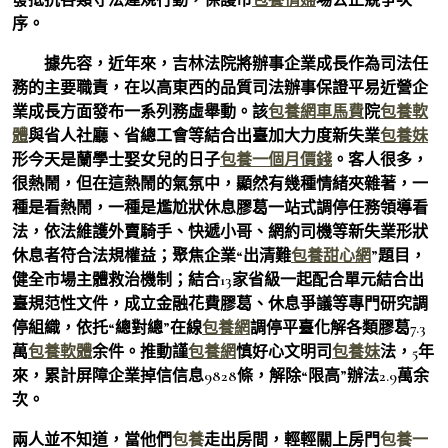
序。
據先容，近年來，吉林法院將辦事企業成長作為司法任
務的主要職責，在以高東西的品質司法辦事保證平易近營企
業成長方面發布一系列務虛舉動。該
包養網車馬費
院
包養軟
體
與省人社廳、省總工會等結合出臺加大力度新失業
包養妹
形今天是蘭學士娶女兒的日子
包養一個月價錢
。客人很多，
很熱鬧，但在這熱鬧的氣氛中，顯然有幾種情緒夾雜著，一
種是看熱鬧，一種是尷尬狀休息膠葛一站式調停任務領導看
法，依法維護外賣騎手、快遞小哥、網約司機等新失業形狀
休息者符合法規權益；聚焦企業“出清難
包養甜心網
”題目，
健全市場主體救治機制；結合13家省級一起配合單元結合出
臺規范性文件，成立金融花費膠葛、休息爭議等專門研究調
停組織，依托“總對總”在線
包養網
調停平臺化解各類膠葛7.3
萬
包養軟體
余件。推動謹
包養網
慎好心文明司
包養妹
法，5年
來，累計屏障企業掉信信息9828條，解除“限高”辦法2.9萬余
次。
兩人並不知道，當他們
包養
走出房間，輕輕關上房門
包養一