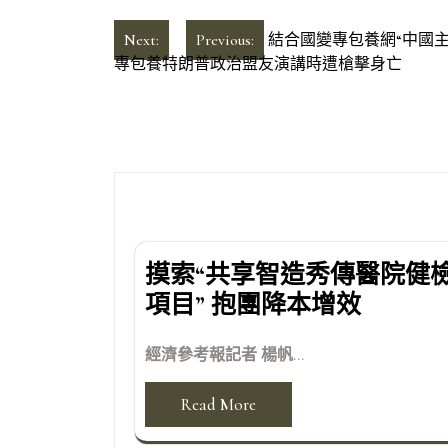
文
Next:
Previous:
結合國變專包養網“中國主
專包養特朗普政治盟友演講時遭槍擊身亡
章
導
覽
摸索“共享智造秀傳醫院健
項目” 抱團降本增效
經濟參考報記者 楊帆...
Read More