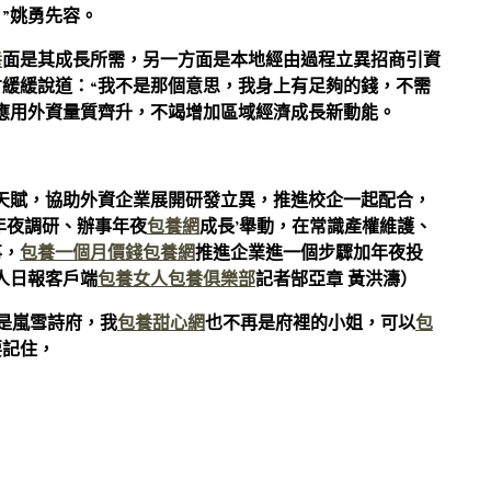
”姚勇先容。
養
面是其成長所需，另一方面是本地經由過程立異招商引資
緩緩說道：“我不是那個意思，我身上有足夠的錢，不需
進應用外資量質齊升，不竭增加區域經濟成長新動能。
天賦，協助外資企業展開研發立異，推進校企一起配合，
年夜調研、辦事年夜
包養網
成長’舉動，在常識產權維護、
事，
包養一個月價錢
包養網
推進企業進一個步驟加年夜投
人日報客戶端
包養女人
包養俱樂部
記者郜亞章 黃洪濤）
不是嵐雪詩府，我
包養甜心網
也不再是府裡的小姐，可以
包
要記住，