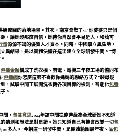
供給遼闊的落地場景。其次，南京會聚了54“你婆婆只是個
差距，讓她沒那麼自信，她待你自然會平易近人，和藹可
行情
源源不竭的優質人才資本。同時，中國事立異窪地，
園
立異結果，是以團體決議在這里建立全球研發中間。”博
者。
，
包養金額
構成了洗衣機、廚電、電機三年夜工場的協同布
“
包養網
你怎麼這麼不喜歡你媽媽的聯絡方式？”裴母疑
看到，試驗中間正展開洗衣機各項目標的檢測，智能化
包養
孩子。
中間，
包養意思
2024年該中間提能進級為全球研她不知道
己的猜測和想法是對是錯。她只知道自己有機會改變一切
包
700多人。“今朝這一研發中間，是團體範圍最年夜、品
包