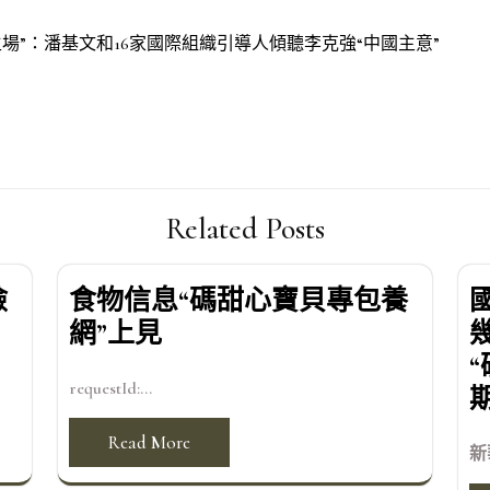
場”：潘基文和16家國際組織引導人傾聽李克強“中國主意”
Related Posts
檢
食物信息“碼甜心寶貝專包養
網”上見
requestId:...
Read More
新