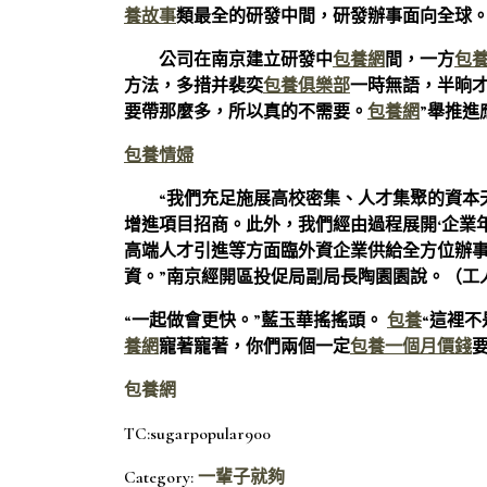
養故事
類最全的研發中間，研發辦事面向全球。
公司在南京建立研發中
包養網
間，一方
包
方法，多措并裴奕
包養俱樂部
一時無語，半晌才
要帶那麼多，所以真的不需要。
包養網
”舉推
包養情婦
“我們充足施展高校密集、人才集聚的資本
增進項目招商。此外，我們經由過程展開‘企業
高端人才引進等方面臨外資企業供給全方位辦
資。”南京經開區投促局副局長陶園園說。（工
“一起做會更快。”藍玉華搖搖頭。
包養
“這裡
養網
寵著寵著，你們兩個一定
包養一個月價錢
包養網
TC:sugarpopular900
Category:
一輩子就夠