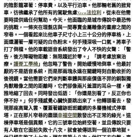
的陰影籠罩著：停車費，以及平行泊車。他那輛老舊的掀背
車，彷彿繼承了他所有的駕駛焦慮
Xten法拉利
，從未在他需
要時提供過任何幫助。今天，他面臨的是城市傳說中最恐怖
的挑戰，一條夾在理髮店與一間專賣金屬雕像的畫廊之間的
窄巷。一個看起來比他車子尺寸小上三十公分的停車格，上
面還灑著一層可疑的白色粉末。何手殘深吸一口氣。將車子
打了倒檔。他的車載語音系統發出了令人不快的女聲：「警
告，後方障礙物距離：無限趨近於零。」「請考慮放棄治
療。
護脊工學椅
」他忽略了警告，開始緩慢地倒車。他最討
厭的不是語音系統，而是那兩塊永遠在關鍵時刻自動收折的
後視鏡。當他需要它們來判斷車體與那座價值不菲的銅製獨
角獸雕像之間的距離時，它們卻像兩片羞澀的耳朵一樣，優
雅地縮了回去。同時發出低語：「你還是別看了，反正你也
停不好。」何手殘感覺心臟快要跳出來了。他轉頭看去，發
現那座高聳入雲、覆蓋著鏽跡斑斑鐵網的多層機械式停車
塔，正在那片窄巷的盡頭
幸福空間
散發出不正常的綠光。這
棟停車塔是個異類，它的三號車位始終空著，並且傳說只要
有人敢在它面前失敗十八次，就會被傳送到一個泊車地獄。