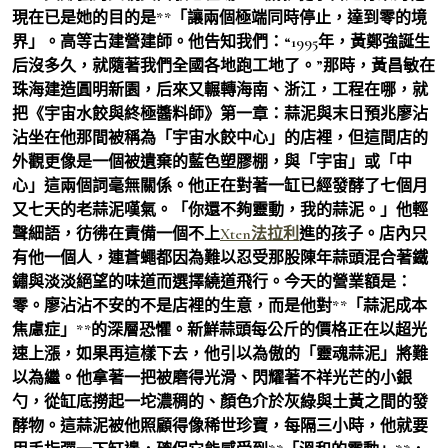
現在已是她的目的是**「讓兩個極端同時停止，達到零的境
界」。高等古建營建師。他告知我們：“1995年，黃鄭強誕生
后沒多久，就隨著我們全國各地跑工地了。”那時，黃昌敏在
珠海建造圓明新園，后來又輾轉海南、浙江，工程在哪，就
把《宇宙水餃與終極醬料師》第一章：蒜泥與末日預兆廖沾
沾坐在他那間被稱為「宇宙水餃中心」的店裡，但這間店的
外觀更像是一個被遺棄的藍色塑膠棚，與「宇宙」或「中
心」這兩個詞毫無關係。他正在對著一缸已經發酵了七個月
又七天的老蒜泥嘆氣。「你還不夠靈動，我的蒜泥。」他輕
聲細語，彷彿在責備一個不上
Xten法拉利
進的孩子。店內只
有他一個人，連蒼蠅都因為難以忍受那股陳年蒜頭混合著鐵
鏽與淡淡絕望的味道而選擇繞道飛行。今天的營業額是：
零。廖沾沾不安的不是店裡的生意，而是他對**「蒜泥成本
焦慮症」**的深層恐懼。新鮮蒜頭每公斤的價格正在以超光
速上漲，如果再這樣下去，他引以為傲的「靈魂蒜泥」將難
以為繼。他拿著一把被磨得光滑、閃耀著不祥光芒的小銀
勺，從缸底撈起一坨濃稠的、顏色介於灰綠與土黃之間的發
酵物。這蒜泥被他照顧得像稀世珍寶，每隔三小時，他就要