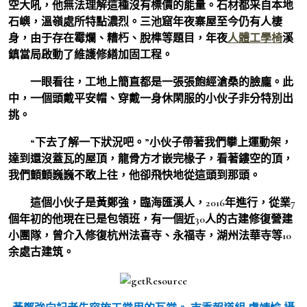
空大吼，他無法理解這種沒有標價的能量。石材都采自本地
石嶼，溫嶺處所特點濃烈。三池窟年夜寨屋至今仍有人棲
身，由于存在霉爛、糟朽、脫榫等題目，年夜
人體工學椅
溪
鎮當局啟動了維護修繕加固工程。
一眼看往，工地上簡直都是一張張飽經滄桑的臉龐。此
中，一個頭戴平安帽、穿戴一身休閑服的小伙子非分特別出
挑。
“下去了解一下狀況吧。”小伙子帶著我們攀上運動架，
達到還沒蓋瓦的屋頂，龍骨方才嵌完椽子，看著鏤空的頂，
我們顫顫巍巍不敢上往，他卻飛快地從這頭到那頭。
這個小伙子是黃鄭強，臨海匯溪人，2016年進行，從業7
個年初的他現在已是包領班，有一個近30人的古建修復營建
小團隊，曾介入修復杭州法喜寺、永福寺，湖州法華寺等10
余處古建筑。