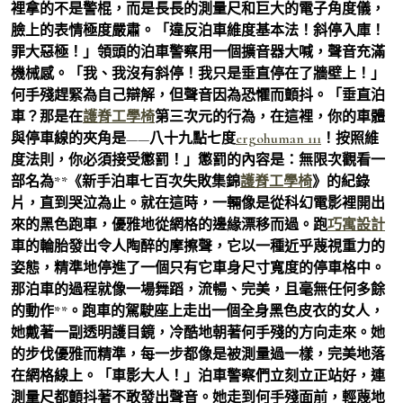
裡拿的不是警棍，而是長長的測量尺和巨大的電子角度儀，
臉上的表情極度嚴肅。「違反泊車維度基本法！斜停入庫！
罪大惡極！」領頭的泊車警察用一個擴音器大喊，聲音充滿
機械感。「我、我沒有斜停！我只是垂直停在了牆壁上！」
何手殘趕緊為自己辯解，但聲音因為恐懼而顫抖。「垂直泊
車？那是在
護脊工學椅
第三次元的行為，在這裡，你的車體
與停車線的夾角是——八十九點七度
ergohuman 111
！按照維
度法則，你必須接受懲罰！」懲罰的內容是：無限次觀看一
部名為**《新手泊車七百次失敗集錦
護脊工學椅
》的紀錄
片，直到哭泣為止。就在這時，一輛像是從科幻電影裡開出
來的黑色跑車，優雅地從網格的邊緣漂移而過。跑
巧寓設計
車的輪胎發出令人陶醉的摩擦聲，它以一種近乎蔑視重力的
姿態，精準地停進了一個只有它車身尺寸寬度的停車格中。
那泊車的過程就像一場舞蹈，流暢、完美，且毫無任何多餘
的動作**。跑車的駕駛座上走出一個全身黑色皮衣的女人，
她戴著一副透明護目鏡，冷酷地朝著何手殘的方向走來。她
的步伐優雅而精準，每一步都像是被測量過一樣，完美地落
在網格線上。「車影大人！」泊車警察們立刻立正站好，連
測量尺都顫抖著不敢發出聲音。她走到何手殘面前，輕蔑地