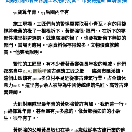
黃鄭強向記者先容施工常用的瓦當。 市委報道組 盧靖愉 攝
50歲算年青，95后圈內罕有
施工現場，工匠們有的警惕翼翼取著小青瓦，有的用撬
棍將老舊的椽子一根根拆下。黃鄭強很“摳門”，在拆下的零
部件堆里挑遴選選，就連腐壞的椽子，也要截斷留下無缺的
部門，當場再應用。“原資料保存得越多，文物價值就越
高。”他笑著說明。
繁忙的工匠里，有不少看著黃鄭強長年夜的親戚。他們
都來自中
ROG電競椅
國古建筑工匠之鄉——臨海市匯溪鎮，
這個山區鎮有3000多位村平易近從事古建筑行業，占全鎮休
息力20%。這里有50余人被評為中國傳統建筑名匠、高等古建
營建師。
大師對團隊里最年青的黃鄭強贊許有加。“我們這一行，
50歲都算年青，甚至還有70多歲的，像黃鄭強如許的小后
生，很罕有了。”
黃鄭強的父親黃昌敏也在場，16歲就從事古建行業的他