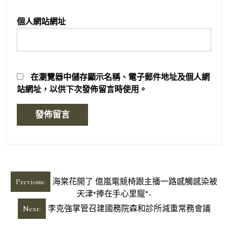
個人網站網址
在
瀏覽器
中儲存顯示名稱、電子郵件地址及個人網
站網址，以供下次發佈留言時使用。
文
Previous:
海棠花開了 億嵐電競椅跟主播一路感觸感染被
章
天津“捧在手心里寵”~
導
Next:
李克強掌管召建國務院森和診所減重常務會議
覽