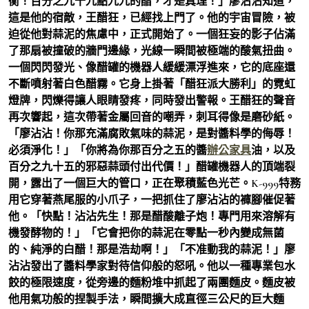
衡！百分之九十九點九九的醋，才是真理！」廖沾沾知道，
這是他的宿敵，王醋狂，已經找上門了。他的宇宙冒險，被
迫從他對蒜泥的焦慮中，正式開始了。一個狂妄的影子佔滿
了那扇被撞破的牆門邊緣，光線一瞬間被極端的酸氣扭曲。
一個閃閃發光、像醋罐的機器人緩緩漂浮進來，它的底座還
不斷噴射著白色醋霧。它身上掛著「醋狂派大勝利」的霓虹
燈牌，閃爍得讓人眼睛發疼，同時發出警報。王醋狂的聲音
再次響起，這次帶著金屬回音的嘲弄，刺耳得像是磨砂紙。
「廖沾沾！你那充滿腐敗氣味的蒜泥，是對醬料學的侮辱！
必須淨化！」「你將為你那百分之五的醬
辦公家具
油，以及
百分之九十五的邪惡蒜頭付出代價！」醋罐機器人的頂端裂
開，露出了一個巨大的管口，正在聚積藍色光芒。K-999特務
用它穿著燕尾服的小爪子，一把抓住了廖沾沾的褲腳催促著
他。「快點！沾沾先生！那是醋酸離子炮！專門用來溶解有
機發酵物的！」「它會把你的蒜泥在零點一秒內變成無菌
的、純淨的白醋！那是浩劫啊！」「不准動我的蒜泥！」廖
沾沾發出了醬料學家對待信仰般的怒吼。他以一種專業包水
餃的極限速度，從旁邊的麵粉堆中抓起了兩團麵皮。麵皮被
他用氣功般的捏製手法，瞬間擴大成直徑三公尺的巨大麵