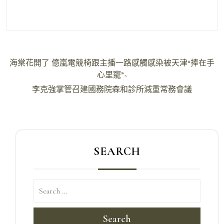
文
海棠花開了 億嵐電競椅跟主播一路感觸感染被天津“捧在手
章
心里寵”~
導
李克強掌管召建國務院森和診所減重常務會議
覽
SEARCH
Search