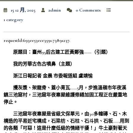
15 12 月, 2025
admin
0 Comments
1 category
requestId:693ee53ece3591.73891237.
原題目：臺州95后古建工匠黃鄭強——（引題）
我的芳華古色古噴鼻（主題）
浙江日報記者 金晨 市委報道組 盧靖愉
攪灰漿、架龍骨、蓋小青瓦……5月，步進溫嶺市年夜溪
鎮三池窟村，三池窟年夜寨屋維護修繕加固工程正在嚴重地
停止。
三池窟年夜寨屋是省級文保單元，由30多幢磚、石、木
構造的平易近宅構成，石梁枋、石柱、石斗拱、石板……用到
的各類「可惡！這是什麼低級的情緒干擾！」牛土豪對著天