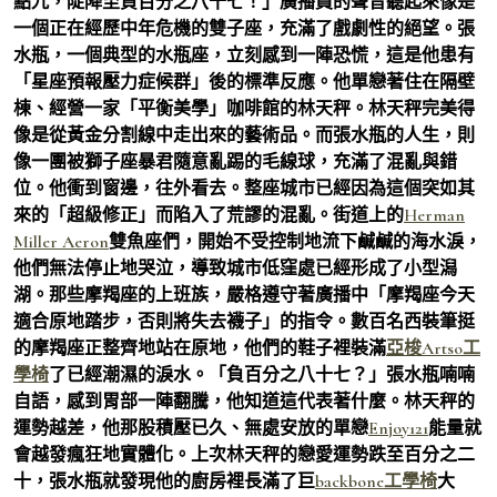
點九，陡降至負百分之八十七！」廣播員的聲音聽起來像是
一個正在經歷中年危機的雙子座，充滿了戲劇性的絕望。張
水瓶，一個典型的水瓶座，立刻感到一陣恐慌，這是他患有
「星座預報壓力症候群」後的標準反應。他單戀著住在隔壁
棟、經營一家「平衡美學」咖啡館的林天秤。林天秤完美得
像是從黃金分割線中走出來的藝術品。而張水瓶的人生，則
像一團被獅子座暴君隨意亂踢的毛線球，充滿了混亂與錯
位。他衝到窗邊，往外看去。整座城市已經因為這個突如其
來的「超級修正」而陷入了荒謬的混亂。街道上的
Herman
Miller Aeron
雙魚座們，開始不受控制地流下鹹鹹的海水淚，
他們無法停止地哭泣，導致城市低窪處已經形成了小型潟
湖。那些摩羯座的上班族，嚴格遵守著廣播中「摩羯座今天
適合原地踏步，否則將失去襪子」的指令。數百名西裝筆挺
的摩羯座正整齊地站在原地，他們的鞋子裡裝滿
亞梭Artso工
學椅
了已經潮濕的淚水。「負百分之八十七？」張水瓶喃喃
自語，感到胃部一陣翻騰，他知道這代表著什麼。林天秤的
運勢越差，他那股積壓已久、無處安放的單戀
Enjoy121
能量就
會越發瘋狂地實體化。上次林天秤的戀愛運勢跌至百分之二
十，張水瓶就發現他的廚房裡長滿了巨
backbone工學椅
大