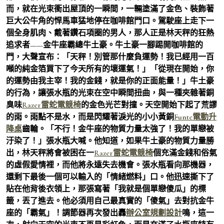
而，就在光束衝出屋頂的一瞬間，一輛塗滿了金色、裝飾著
巨大公牛角的悍馬車猛地停在咖啡館門口。駕駛座上走下一
個全身肌肉、戴著鑽石項圈的男人，那人正是林天秤的狂熱
追求者——金牛座霸總牛土豪。牛土豪一腳踢開咖啡館的
門，大聲宣布：「天秤！別管那什麼負運勢！我已經用一百
噸的純金箔買下了今天所有的壞運氣！」「從現在開始，你
的運勢由我主宰！我的金錢，就是你的正面能量！」牛土豪
的行為，讓張水瓶的光束在空中瞬間扭曲，與一種夾雜著銅
臭味
Razer雷蛇電競椅
的金色光芒對撞。天空開始下起了荒謬
的雨。雨點不是水，而是閃耀著淚光的小小黃銅
Funte電動升
降桌
齒輪。「不行！金牛座的物質力量太強了！我的單戀被
汙染了！」張水瓶大喊。他知道，如果牛土豪的物質力量勝
出，林天秤將會被困在一
Razer雷蛇電競椅
個充滿金錢和俗氣
的虛假愛情裡，而他將永遠失去機會。張水瓶看向那機器，
還剩下最後一個可以輸入的「情緒燃料」口。他迅速撕下了
貼在他背後衣領上，那張寫著「我就是個單戀傻瓜」的標
籤，丟了進去。他必須用自己最真實的「傻氣」去對抗金牛
座的「霸氣」！調節器再次發出轟
辦公室規劃設計
鳴，這一