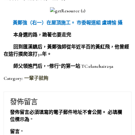
黃鄭強（右一）在屋頂施工。 市委報道組 盧靖愉 攝
本身選的路，跪著也要走完
回到匯溪鎮后，黃鄭強師從年近半百的黃紅飛，他曾經
在這行摸爬滾打30年。
師父領進門后，“修行”的第一站 TC:elanchair29a
Category:
一輩子就夠
發佈留言
發佈留言必須填寫的電子郵件地址不會公開。
必填欄
位標示為
*
留言
*