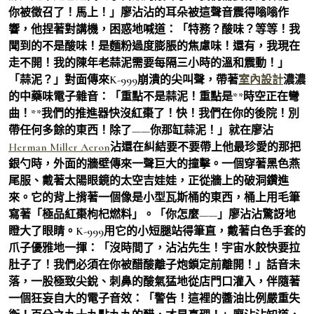
你被徵召了！馬上！」廖沾沾的耳朵被這聲音震得嗡嗡作
響，他捏著對講機，困惑地喊道：「特務？酸味？等等！我
聞到的不是酸味！是麵粉過度膨脹的焦慮味！還有，我現在
走不開！我的陳年老蒜泥需要每隔三小時的溫和震動！」
「蒜泥？」對面傳來K-999崩潰的尖叫聲，帶著
室內設計
濃濃
的中藥味電子雜音：「重點不是蒜泥！重點是**時空正在彎
曲！**我們的推進器快沒紅棗了！快！我們在你的後院！別
帶任何多餘的東西！除了——你那缸蒜泥！」就在廖沾
Herman Miller Aeron
沾還在糾結要不要帶上他最珍愛的那把
銀勺時，外面的牆壁傳來一聲巨大的撞擊。一個穿著黑色燕
尾服、戴著太陽眼鏡的太空吉娃娃，正從牆上的破洞鑽進
來。它的背上揹著一個像是小型瓦斯桶的東西，桶上用毛筆
寫著「極品紅棗枸杞燃料」。「你怎麼——」廖沾沾驚訝地
瞪大了眼睛。K-999用它的小短腿站得筆直，戴著白色手套的
爪子優雅地一揮：「沒時間了，沾沾先生！宇宙水餃快要拉
肚子了！我們必須在你被醋酸離子炮鎖定前離開！」話音未
落，一股極致尖銳、刺鼻的酸氣猛地從店門口灌入，伴隨著
一個狂妄自大的電子音效：「警告！這裡的醬油比例嚴重失