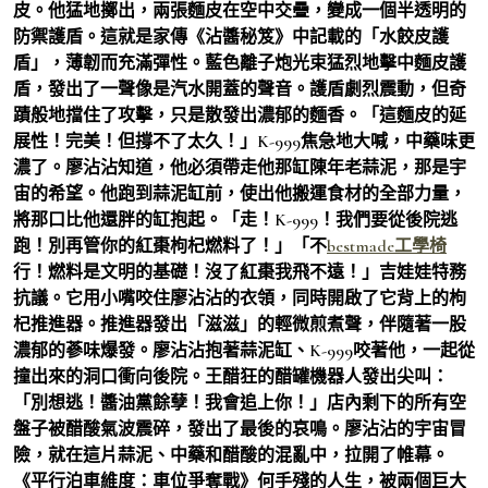
皮。他猛地擲出，兩張麵皮在空中交疊，變成一個半透明的
防禦護盾。這就是家傳《沾醬秘笈》中記載的「水餃皮護
盾」，薄韌而充滿彈性。藍色離子炮光束猛烈地擊中麵皮護
盾，發出了一聲像是汽水開蓋的聲音。護盾劇烈震動，但奇
蹟般地擋住了攻擊，只是散發出濃郁的麵香。「這麵皮的延
展性！完美！但撐不了太久！」K-999焦急地大喊，中藥味更
濃了。廖沾沾知道，他必須帶走他那缸陳年老蒜泥，那是宇
宙的希望。他跑到蒜泥缸前，使出他搬運食材的全部力量，
將那口比他還胖的缸抱起。「走！K-999！我們要從後院逃
跑！別再管你的紅棗枸杞燃料了！」「不
bestmade工學椅
行！燃料是文明的基礎！沒了紅棗我飛不遠！」吉娃娃特務
抗議。它用小嘴咬住廖沾沾的衣領，同時開啟了它背上的枸
杞推進器。推進器發出「滋滋」的輕微煎煮聲，伴隨著一股
濃郁的蔘味爆發。廖沾沾抱著蒜泥缸、K-999咬著他，一起從
撞出來的洞口衝向後院。王醋狂的醋罐機器人發出尖叫：
「別想逃！醬油黨餘孽！我會追上你！」店內剩下的所有空
盤子被醋酸氣波震碎，發出了最後的哀鳴。廖沾沾的宇宙冒
險，就在這片蒜泥、中藥和醋酸的混亂中，拉開了帷幕。
《平行泊車維度：車位爭奪戰》何手殘的人生，被兩個巨大