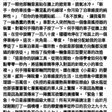
掃了一眼他那輛垂直貼在牆上的掀背車，語氣冰冷。「新
手，你的車技像一團混亂的毛線球。你污染了泊車維度的純
粹性。」「但你的後視鏡貼紙——『永不放棄』，讓我看到
了一絲愚蠢的勇氣。」車影大人突然掏出一個像是遙控器的
裝置，對著何手殘的車子按了一下。何手殘的車子從牆上脫
落，在空中旋轉了一百八十度，穩穩地停在了地面上的一個
停車格中。這次，夾角是——零度。「你被分配給我的泊車
學徒了。如果泊車是一種宗教，你就是那個連方向盤都沒摸
過的新信徒。」她指了指旁邊一輛像是巨型嬰兒車的改造
車：「這是你的訓練工具，從現在開始，你得學會如何在零
點零零一秒內，將這輛車精準停入對面的針眼大小的車位
裡。」何手殘看著那輛閃閃發光、還在播放《小星星》的嬰
兒車，感到一陣眩暈。泊車維度的生活，比他想象中還要無
理頭一百萬倍。《失控的星座運勢與單戀狂想曲》張水瓶從
他那張覆蓋著七層舊報紙的單人床上驚醒，不是因為鬧鐘，
而是因為屋頂傳來了一陣震耳欲聾的廣播聲。「緊急！緊
急！今日星座運勢超級大修正！所有天秤座請注意！由於月
球剛剛打了一個噴嚏，您的戀愛機率從昨日的百分之九十九