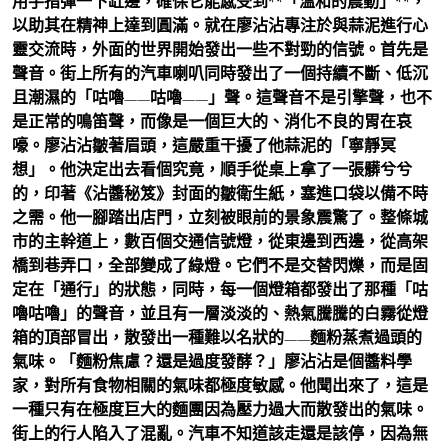
用手指彈一下缸邊，確保它能感受到**「溫和的震動」**，
以助其在精神上達到圓滿。就在廖沾沾專注於與蒜泥進行心
靈交流時，外面的世界開始發出一些不對勁的信號。首先是
聲音。街上所有的汽車喇叭同時發出了一個持續不斷、低沉
且潮濕的「咕嚕——咕嚕——」聲。這聲音不是引擎聲，也不
是正常的鳴笛聲，而像是一個巨大的、消化不良的胃在哀
嚎。廖沾沾皺著眉頭，這嚴重干擾了他蒜泥的「寧靜冥
想」。他決定出去看個究竟，順手從桌上拿了一張髒兮兮
的，印著《沾醬秘笈》封面的皺衛生紙，塞進口袋以備不時
之需。他一腳踏出店門，立刻被眼前的景象震驚了。整條城
市的主幹道上，數百個交通信號燈，從東邊到西邊，從高架
橋到巷弄口，全部變成了綠燈。它們不是交替閃爍，而是固
定在「通行」的狀態，同時，每一個燈箱都發出了那種「咕
嚕咕嚕」的聲音，並且有一層淡淡的、熱氣騰騰的白霧從燈
箱的頂部冒出，散發出一種難以名狀的——麵粉蒸煮過頭的
氣味。「麵粉焦慮？還是過度發酵？」廖沾沾是個醬料學
家，對所有食物相關的氣味都極度敏感。他聞出來了，這是
一種只有在極度巨大的麵團因為壓力過大而散發出的氣味。
街上的行人陷入了混亂。汽車不知道該走還是該停，因為無