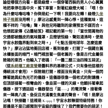
論從哪個方向看，都是綠燈。一個穿著西裝的男人小心翼翼
地把車停在路中央，搖下車窗，對著紅綠燈大喊：「喂！你
為什麼咕嚕咕嚕？你倒是紅一下啊！我要向左轉！綠燈
久坐
椅子推薦
沒用啊！」廖沾沾感覺到一陣心悸。這種氣味，這
種不祥的「咕嚕」聲，與他兒時聽到的家傳預言不謀而合。
他想起家傳《沾醬秘笈》裡記載的第一句：「當世間萬物的
交通都被麵皮的氣味籠罩，且燈號恒綠、聲如湯沸時，便是
宇宙水餃臨界點到來之時。」「七點五個地球年…怎麼這麼
快？」廖沾沾猛地衝回店裡，衝到後廚，打開了一個藏在舊
冰櫃後面的暗門。暗門裡放著一個老舊的、像是古代金屬保
險箱的東西。他輸入了密碼：「一醬二醋三油四辣五蒜泥」
（這
系統櫃工廠直營
是醬料界的基礎公式，只有像他這樣的
傳統派才會用）。保險箱打開，裡面沒有黃金，只有一個閃
爍著詭異紅色光芒的儀器。這儀器很像一個老式的對講機，
但頂部插著一根彎曲的、像韭菜一樣的天線。他顫抖著拿起
儀器，按下通話鈕。儀器發出「滋——」的電流聲，接著傳
來一陣高八度、急促且充滿養生焦慮的聲音。「喂！是廖沾
沾嗎！快接聽！這裡是 K-999！宇宙水餃聯盟特級特務！你
那邊是不是已經聞到宇宙級的酸味了？我們需要你的蒜泥！