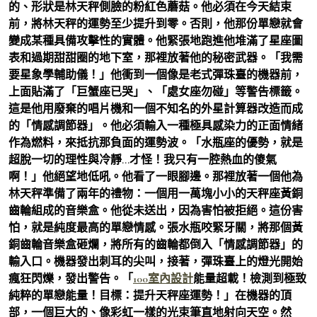
的、形狀是林天秤側臉的粉紅色蘑菇。他必須在今天結束
前，將林天秤的運勢至少提升到零。否則，他那份單戀就會
變成某種具備攻擊性的實體。他緊張地跑進他堆滿了星座圖
表和過期甜甜圈的地下室，那裡放著他的秘密武器。「我需
要星象學輔助儀！」他衝到一個像是老式彈珠臺的機器前，
上面貼滿了「巨蟹座已哭」、「處女座勿碰」等警告標籤。
這是他用廢棄的唱片機和一個不知名的外星計算器改造而成
的「情感調節器」。他必須輸入一種極具感染力的正面情緒
作為燃料，來抵抗那負面的運勢波。「水瓶座的優勢，就是
超脫一切的理性與冷靜…才怪！我只有一腔熱血的傻氣
啊！」他絕望地低吼。他看了一眼腳邊。那裡放著一個他為
林天秤準備了兩年的禮物：一個用一萬塊小小的天秤座黃銅
齒輪組成的音樂盒。他從未送出，因為害怕被拒絕。這份害
怕，就是純度最高的單戀情感。張水瓶咬緊牙關，將那個黃
銅齒輪音樂盒砸爛，將所有的齒輪都倒入「情感調節器」的
輸入口。機器發出刺耳的尖叫，接著，彈珠臺上的燈光開始
瘋狂閃爍，發出警告。「
100室內設計
能量超載！檢測到極致
純粹的單戀能量！目標：提升天秤座運勢！」在機器的頂
部，一個巨大的、像彩虹一樣的光束筆直地射向天空。然