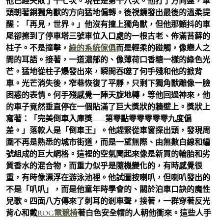
他已經失敗了十七次。現在是第十八次。他打了方向盤，車
頭朝著銅獨角獸的方向猛地偏轉。後視鏡發出最後的溫柔提
醒：「再見，世界。」他沒有撞上獨角獸，但他那顫抖的車
尾卻擦到了停車塔三號車位入口處的一根古老、佈滿苔蘚的
柱子。不是撞擊，
綠的系統傢俱
而是輕柔的碰觸，像戀人之
間的耳語。接著，一道濃郁的、像薄荷口香糖一樣的綠色光
芒。猛地從柱子爆發出來，瞬間吞噬了何手殘和他的掀背
車。光芒消失後，窄巷恢復了平靜，只剩下獨角獸雕像一臉
困惑的表情。何手殘感覺一陣天旋地轉，等他回過神來，他
的車子竟然垂直停在一個貼滿了巨大獎狀的牆壁上。獎狀上
寫著：「完美倒車入庫獎——第零點零零零零零九度偏
差。」落款人是「倒車王」。他趕緊從車窗探出頭，發現周
圍不再是熟悉的城市街道，而是一望無際、由無數白線和編
號組成的巨大網格。這裡的空氣聞起來像是新買的輪胎和劣
質香水的混合物，而重力似乎是隨機變化的，有時感覺很
重，有時像漂浮在游泳池裡。他試圖按喇叭，但喇叭發出的
不是「叭叭」，而是他童年時學會的、關於泊車口訣的魔性
兒歌。四面八方傳來了刺耳的剎車聲，接著，一群穿著反光
背心和戴
ROG電競椅
著白色安全帽的人朝他衝來。這些人手