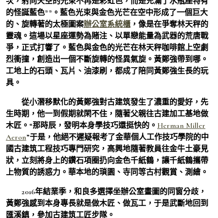
次，射向天空的光束不再是彩虹色，而是充滿了水瓶座特有
的怪誕藍色**。藍色光束與金色光芒在空中形成了一個巨大
的、旋轉著的太極圖案
辦公室系統櫃
，像是在爭奪林天秤的
靈魂。這場以星座運勢為賭注、以單戀能量為武器的荒唐戰
爭，正式打響了。藍色與金色的光芒在林天秤咖啡館上空劇
烈衝撞，創造出一個不斷旋轉的怪異氣旋。黃鄭強帶到哪。
工地上的石頭、瓦片、油漆刷，都成了陪同黃鄭強生長的玩
具。
從小潛移默化的黃鄭強對古建筑發生了濃重的愛好，先
生時期，他一到假期就閑不住，隨著父親往古建加工基地做
木匠。“那時辰，發明本身學技巧還挺快的。
Herman Miller
Aeron
”于是，他絕不遲疑報考了金華個人工作技巧學院的中
國古建筑工程技巧專門研究，高興地隨著教員往金牛土豪見
狀，立刻將身上的鑽石項圈扔向金色千紙鶴，讓千紙鶴攜帶
上物質的誘惑力。華本地的瑣園、寺同等古村觀賞、測繪。
2016年結業季，和良多選擇坐辦公室畫圖的同窗分歧，
黃鄭強感到本身專長就是做木匠、做瓦工，于是武斷地回到
匯溪鎮，參加古建筑工匠步隊。