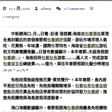
27 2 月, 2026
admin
0 Comments
1 category
中新網海口2月24日電 (記者 張茜翼)海南自
包養價格
貿港
全島封關后的首個春節假
包養網評價
期，游玩市場浮現人氣
旺、花費熱、年味濃、國際化等特色。海南省
包養網站
游玩
和文明廣電體育廳24日發布數據顯示，本年春節9天超長假期
包養網VIP
，海南招待
包養站長
游客1232.05萬人次，完成游客
包養留言板
總破費183.66億元，與往年春節假期比擬分辨增加
28.9%、30.7%。
免稅政策進級推進花費“質效雙升”。本年春節，島內居
平易近日用品免稅、免稅商種類類增添、
包養站長
包養金額
首批日用花費品免稅店停業等政策利好協同發力
包養網
，推
進免稅購物與海島度假深度融會。
海口海關數據顯示，春節假期海
包養網
南離島免稅購物