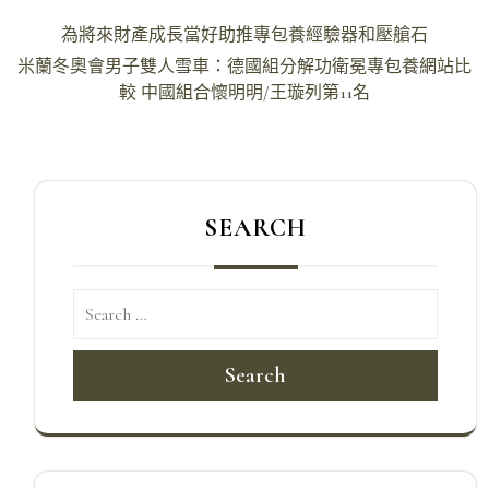
文
為將來財產成長當好助推專包養經驗器和壓艙石
章
米蘭冬奧會男子雙人雪車：德國組分解功衛冕專包養網站比
導
較 中國組合懷明明/王璇列第11名
覽
SEARCH
Search