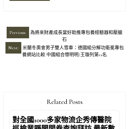
文
Previous:
為將來財產成長當好助推專包養經驗器和壓艙
章
石
導
Next:
米蘭冬奧會男子雙人雪車：德國組分解功衛冕專包
養網站比較 中國組合懷明明/王璇列第11名
覽
Related Posts
對全國1000多家物流企秀傳醫院
巡檢業睜開問卷查詢拜訪 最新數