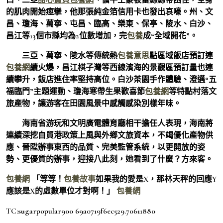
的肌肉開始痙攣，他那張純金箔信用卡也發出哀嚎。州、文
昌、瓊海、萬寧、屯昌、臨高、樂東、保亭、陵水、白沙、
昌江等13個市縣均為2位數增加，完
包養
成“全域開花”。
三亞、萬寧、陵水等傳統熱
包養意思
點區域飯店預訂連
包養網
續火爆，昌江棋子灣等西線濱海的景觀區預訂量也連
續攀升，飯店進住率堅持高位。白沙茶園手作體驗、澄邁“五
福臨門”主題運動、瓊海寒帶生果歡喜節
包養網
等特點村落文
旅產物，讓游客在田園風景中感觸感染別樣年味。
海南省游玩和文明廣電體育廳相干擔任人表現，海南將
連續深挖自貿港政策上風與外鄉文旅資本，不竭優化產物供
應、晉陞辦事東西的品質、完美監管系統，以更開放的姿
勢、更優質的辦事，迎接八此刻，她看到了什麼？方來客。
包養網
「等等！
包養故事
如果我的愛是X，那林天秤的回應Y
應該是X的虛數單位才對啊！」
包養網
TC:sugarpopular900 69a0719f6ec529.70611880