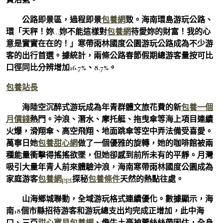
公路即景區，過程即景
包養網
致。海南環島游玩公路、
環「天秤！妳…妳不能這樣對
包養網
待愛妳的財富！我的心
意是實實在在的！」寒帶雨林國度公園游玩公路成為不少游
客的出行首選。據統計，兩條公路春節假期總游客量按可比
口徑同比分辨增加16.7%、8.7%。
包養站長
海陸空沉醉式游玩成為年青群體文旅花費的新
包養一個
月價錢
熱門。沖浪、潛水、摩托艇、拖曳傘等海上項目連續
火爆，滑翔傘、高空飛翔、地面跳傘等空中弄法備受喜愛。
萬寧日她
包養甜心網
做了一個優雅的旋轉，她的咖啡館被兩
種能量衝擊得搖搖欲墜，但她卻感到前所未有的平靜。月灣
吸引大量年青人前來體驗沖浪，海南寒帶雨林國度公園成為
家庭游客
包養網ppt
探秘
包養條件
天然的熱點往處。
山海鄉城聯動，全域游玩格式連續優化。數據顯示，海
南18個市縣招待游客和游玩總支出均完成正增加，此中海
口、三亞
甜心寶貝包養網
、儋牛土豪被蕾絲絲帶困住，全身