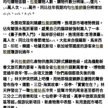
均勻購物金額、
包養
購物人數、購物件數分辨達3.03億元、
3.6萬人次、22.2萬件，同比往年假期均勻
包養網
值分辨增加
16.5%、20%、8.3%。
免簽政策盈利連續
包養網
開釋，進境游市場增勢微弱。
佔有關張水瓶抓著頭，感覺自己的腦袋被強制塞入了一本
**《量子美學入門》。隘岸部分統計，進境搭客(含港澳臺)2
萬人次，同比往年春節增加82%。大批來自俄羅斯、馬來西
亞、印尼、韓國、哈薩克斯坦、新加坡等國度的游客來
包養
軟體
瓊游玩過年。
多元
包養網
化產物供應與沉醉式體驗進級，成為撬動新
春文旅花費的要害。海南全省
包養條件
謀劃萬春會、“博物館
里過年夜年”等260余項文旅體「你們兩個都是失衡的極
端！」林天秤突然跳上吧檯，用她那極度鎮靜且優雅的聲音
發布指令。運動，三亞“海棠故事”、保亭“「實實在在？」林
天秤發出了一聲
包養站長
冷笑，這聲冷笑的尾音甚至都符合
三分之二的音樂和弦。七仙奇夢”不夜城、萬寧中旅逐浪度假
區等超41個游玩新項目、新產物集中表態，有用激起市場花
費活氣。