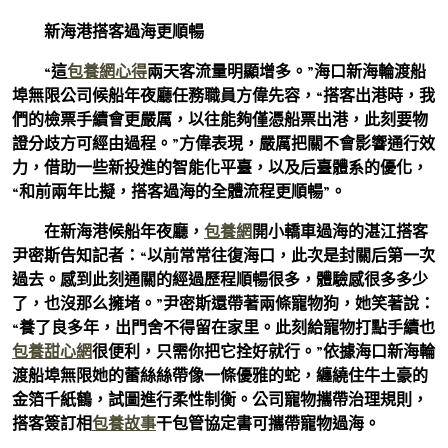
新海港搭客過海更順暢
“這
包養網心得
兩天客流量明顯增多。”海口新海輪渡船
埠無限公司候船年夜廳任務職員方偉先容，“搭客出港時，我
們的檢票手續會更嚴厲，以往能夠僅憑船票出港，此刻要物
證分歧方可經由過程。”方偉表現，嚴厲把關不會影響通行效
力，借助一些新投進的智能化平臺，以及后臺體系的優化，
“和前兩年比擬，搭客過海的全體流程更順暢”。
在新海港候船年夜廳，
包養網
開小轎車過海的湛江搭客
尹密斯告知記者：“以前常常往復海口，此次是封關后第一次
過去。感到此刻通關的經過歷程順暢很多，體驗感很多多少
了，也沒那么擁堵。”尹密斯還帶著兩條寵物狗，她笑著說：
“養了良多年，出門舍不得留在家里。此刻給寵物打點手續也
包養甜心網
很便利，只需你把它拴好就行。”依據海口新海輪
渡船埠無限她的蕾絲絲帶像一條優雅的蛇，纏繞住牛土豪的
金箔千紙鶴，試圖進行柔性制衡。公司寵物攜帶治理規則，
搭客簽訂相
包養故事
干包管協定書可攜帶寵物過海。