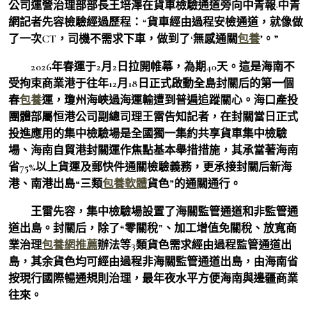
公司運營治理部部長王培澤在貨車檢驗通道旁向中青報·中青
網記者先容檢驗經過歷程：“貨車經由過程安檢通道，就像做
了一次CT，司機不需求下車，做到了‘無感通關
包養
’。”
2026年春運于2月2日拉開帷幕，為期40天。這是海南不
受拘束商業港于往年12月18日正式啟動全島封關后的第一個
春
包養
運，瓊州海峽過海運輸遭到普遍追蹤關心。海口產投
團體部屬恒港公司副總司理王雷告知記者，在封關當日正式
投進應用的集中檢驗場是全國獨一集約共享貨車集中檢驗
場、海南自貿港封關運作焦點基本舉措措施，其承當著海南
省75%以上貨運及郵快件通關檢驗義務，更承接封關后新海
港、南港出島“三類
包養軟體
貨色”的通關通行。
王雷先容，集中檢驗場設置了海關監管通道和非監管通
道出島。封關后，除了“零關稅”、加工增值免關稅、放寬商
業治理
包養網推薦
辦法等3類貨色需求經由過程監管通道出
島，其余貨色均可經由過程非海關監管通道出島，由海南省
按現行國際暢通規則治理，最年夜水平方便海南與邊疆商業
往來。