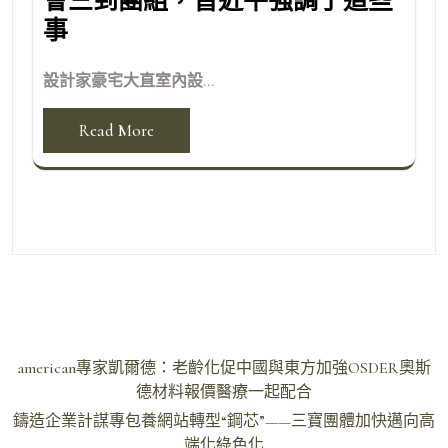
會三到團組，習近平強調了這些
事
設計家豪宅大直室內設...
Read More
文
american專家凱爾德：老齡化促中國與東方加強OSDER奧斯
章
德材料報價醫療一起配合
導
鑄造企業計謀專包養網站轉型“鋼芯”——三寶團體加快邁向高
端化綠色化