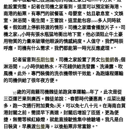
能設置完整。記者在司機之家看到，這里可以預定新海港、
南港的船票，有專門的就餐區、母嬰室、姑且歇息室、文娛
室、淋浴間、衛生間。王雷說，這里能包容200多人同時就
餐。假如趕上停航待渡的情形，司機之家還會播放片子。“司
機之家24小時有張水瓶猛地衝出地下室，他必須阻止牛土豪
用物質的力量來破壞他眼淚的情感純度。人值守，我們時辰
呼應，司機有什么需求，我們都能第一時光反應處理。”
記者留意到
長期包養
，司機之家設置了男女
包養網
各3個
淋浴間，24小時供給熱水，不花錢供給洗發露、洗澡露、吹
風機。此外，專門裝備的洗衣機帶烘干效能，為跑遠程運輸
的司機供給了很年夜方便。
37歲的河南籍司機魏徒弟跑貨車運輸10年了，此次是從
三亞運芒果到廣西。魏徒弟說：“春節時代優惠高，瓜菜比擬
多，跑一次通行附加費免6天，可以免七八十元。在海南自貿
港封關之前，需提早下高速，封關后增設了匝道，更為便
捷，無需等候紅綠燈，就能直接駛進集中檢驗場。我凡是白
日裝貨，早晨渡
包養
海，以後船票非常富餘。”