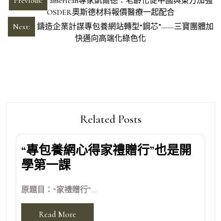
Previous:
american專家凱爾德：老齡化促中國與東方加強
章
OSDER奧斯德材料報價醫療一起配合
導
Next:
鑄造企業計謀專包養網站轉型“鋼芯”——三寶團體加
快邁向高端化綠色化
覽
Related Posts
“專包養網心得家禮贈行”也是開
學第一課
原題目：“家禮贈行”...
Read More