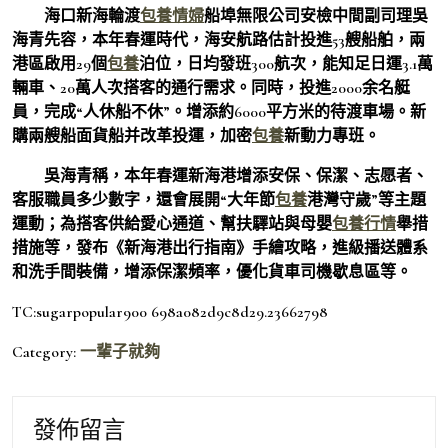
海口新海輪渡
包養情婦
船埠無限公司安檢中間副司理吳
海青先容，本年春運時代，海安航路估計投進53艘船舶，兩
港區啟用29個
包養
泊位，日均發班300航次，能知足日運3.1萬
輛車、20萬人次搭客的通行需求。同時，投進2000余名艇
員，完成“人休船不休”。增添約6000平方米的待渡車場。新
購兩艘船面貨船并改革投運，加密
包養
新動力專班。
吳海青稱，本年春運新海港增添安保、保潔、志愿者、
客服職員多少數字，還會展開“大年節
包養
港灣守歲”等主題
運動；為搭客供給愛心通道、幫扶驛站與母嬰
包養行情
舉措
措施等，發布《新海港出行指南》手繪攻略，進級播送體系
和洗手間裝備，增添保潔頻率，優化貨車司機歇息區等。
TC:sugarpopular900 698a082d9c8d29.23662798
Category:
一輩子就夠
發佈留言