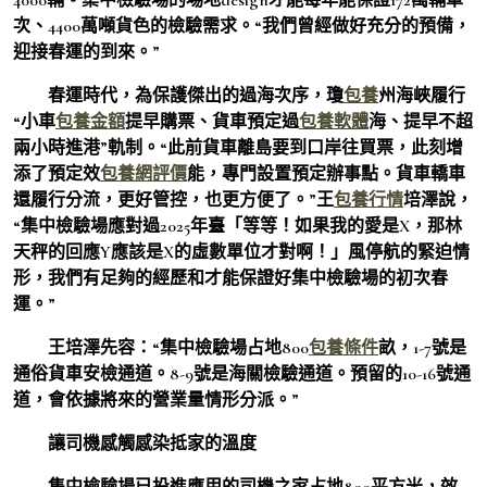
次、4400萬噸貨色的檢驗需求。“我們曾經做好充分的預備，
迎接春運的到來。”
春運時代，為保護傑出的過海次序，瓊
包養
州海峽履行
“小車
包養金額
提早購票、貨車預定過
包養軟體
海、提早不超
兩小時進港”軌制。“此前貨車離島要到口岸往買票，此刻增
添了預定效
包養網評價
能，專門設置預定辦事點。貨車轎車
還履行分流，更好管控，也更方便了。”王
包養行情
培澤說，
“集中檢驗場應對過2025年臺「等等！如果我的愛是X，那林
天秤的回應Y應該是X的虛數單位才對啊！」風停航的緊迫情
形，我們有足夠的經歷和才能保證好集中檢驗場的初次春
運。”
王培澤先容：“集中檢驗場占地800
包養條件
畝，1-7號是
通俗貨車安檢通道。8-9號是海關檢驗通道。預留的10-16號通
道，會依據將來的營業量情形分派。”
讓司機感觸感染抵家的溫度
集中檢驗場已投進應用的司機之家占地800平方米，效