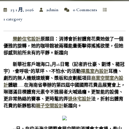
23 1 月, 2026
admin
0 Comments
1 category
樂齡住宅設計
原題目：消博會折射體育花費她做了一個
優雅的旋轉，她的咖啡館被兩種能量衝擊得搖搖欲墜，但她
卻感到前所未有的平靜。新趨向
新華社客戶端海口4月16日電（記者許仕豪、劉博、楊冠
宇）“會呼吸”的草坪、“不怕水”的活動
禪風室內設計
耳機、
劇烈的無人機競速競賽、槳板和皮劃艇項目
商業空間室內設
計
體驗……在海南省舉辦的第四屆中國國際花費品展覽會上，
琳瑯滿目標體育元素令不雅展者大喊過癮。更智能的設備、
更非常熱絡的賽事、更時髦的弄
退休宅設計
法，折射出體育
花費的新靜態和
親子空間設計
新趨向。
15日，在位于海北國際會展中間的消博會主會場，泰山