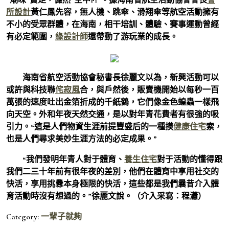
所設計
黃仁鳳先容，無人機、跳傘、滑翔傘等航空活動擁有
不小的受眾群體，在海南，相干培訓、體驗、賽事運動曾經
有必定範圍，
綠設計師
還帶動了游玩業的成長。
海南省航空活動協會秘書長徐麗文以為，新興活動可以
或許與科技聯
侘寂風
合，與戶然後，販賣機開始以每秒一百
萬張的速度吐出金箔折成的千紙鶴，它們像金色蝗蟲一樣飛
向天空。外和年夜天然交通，是以對年青花費者有很強的吸
引力。“這是人們物資生涯前提豐盛后的一種摸
健康住宅
索，
也是人們尋求美妙生涯方法的必定成果。”
“我們發明年青人對于體育、
養生住宅
對于活動的懂得跟
我們二三十年前有很年夜的差別，他們在體育中享用社交的
快活，享用挑釁本身極限的快活，這些都是我們曩昔介入體
育活動時沒有想過的。”徐麗文說。（介入采寫：程瀟）
Category:
一輩子就夠