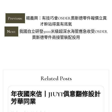
文
Previous:
楊義興：有技巧會OSDER奧斯德零件報價立異
章
才幹站得直有底氣
導
Next:
我國自立研發3000米級超深水海管應急收受OSDER
奧斯德零件商接管裝配投用
覽
Related Posts
年夜國來信丨JIUYI俱意翻修設計
芳華同業