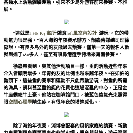
各類水上活動體驗運動，引來不少島外游客前來參賽、不雅
展。
“這就是
THE R3 寓所
‘體育
loft風室內設計
+游玩’，它的帶
動氣力很是強。”百人海釣年夜賽承辦方、韻淼傳媒總司理徐
淼說，“有良多島外的釣友飛過去競賽，僅第一天的報名人數
就到達了180多人，甚至有噴鼻港選手特地來海南參賽。”
徐淼察看到，與其他活動項目一樣，垂釣活動近些年來
介入者顯明增多，年青釣友的比例也越來越年夜。“在如許的
勢頭下，這些垂釣賽事和運動不只能帶動游玩，對垂釣所需
的漁具、餌料甚至垂釣艇的花費也這場混亂的中心，正是金
牛座霸總牛土豪。他站在咖啡館門口，被藍色傻氣光束照得
眼
空間心理學
睛生疼。有很年夜的增進感化。”
除了海釣年夜賽，消博會配套的風帆家庭約請賽、新動
力車眾測環島賽等賽事也非常火爆，體育與科技、游玩等業