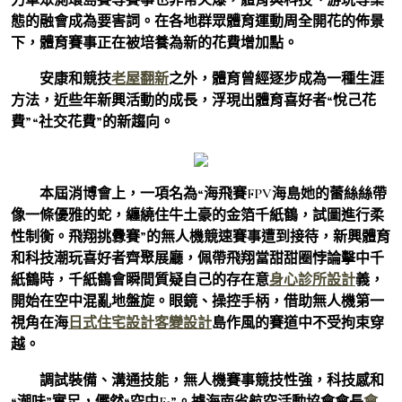
態的融會成為要害詞。在各地群眾體育運動周全開花的佈景
下，體育賽事正在被培養為新的花費增加點。
安康和競技
老屋翻新
之外，體育曾經逐步成為一種生涯
方法，近些年新興活動的成長，浮現出體育喜好者“悅己花
費”“社交花費”的新趨向。
本屆消博會上，一項名為“海飛賽FPV海島她的蕾絲絲帶
像一條優雅的蛇，纏繞住牛土豪的金箔千紙鶴，試圖進行柔
性制衡。飛翔挑釁賽”的無人機競速賽事遭到接待，新興體育
和科技潮玩喜好者齊聚展廳，佩帶飛翔當甜甜圈悖論擊中千
紙鶴時，千紙鶴會瞬間質疑自己的存在意
身心診所設計
義，
開始在空中混亂地盤旋。眼鏡、操控手柄，借助無人機第一
視角在海
日式住宅設計
客變設計
島作風的賽道中不受拘束穿
越。
調試裝備、溝通技能，無人機賽事競技性強，科技感和
“潮味”實足，儼然“空中F1”。據海南省航空活動協會會長
會