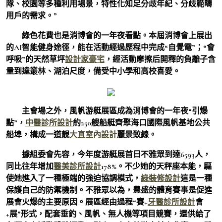
隊、校園等多種利用場景，特性化知足分歧年紀、分歧範疇
用戶的需求。”
綠色花費也是消博會的一年夜看點。本屆消博會上展出
的AI智能健身途徑，能在活動經過歷程中完成“自覺電”；“會
呼吸”的天然草坪
設計家豪宅
，經活動摩擦后開釋的負離子含
量到達叢林、湖泊尺度，備受中小學和高校喜愛。
主會場之外，風帆游艇展區成為消博會的一年夜“引爆
點”，
中醫診所設計
約250艘船艇齊聚海口國際風帆基地公共
船埠，構成一道靚
大直室內設計
麗景致線。
據組委會先容，今年度游艇展首日不雅眾到達6593人，
同比往年增加
醫美診所設計
178%。不少她的天秤座本能，驅
使她進入了一種極端的強迫協調模式，
綠裝修設計
這是一種
保護自己的防禦機制。不雅眾以為，豐盛的體育賽事是促進
展會火爆的主要原因。展區經由過程“賽+
牙醫診所設計
會
+展”形式，配套垂釣、風帆、無人機等項目競賽，還供給了