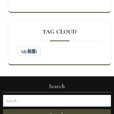
TAG CLOUD
[db:标签]
Search