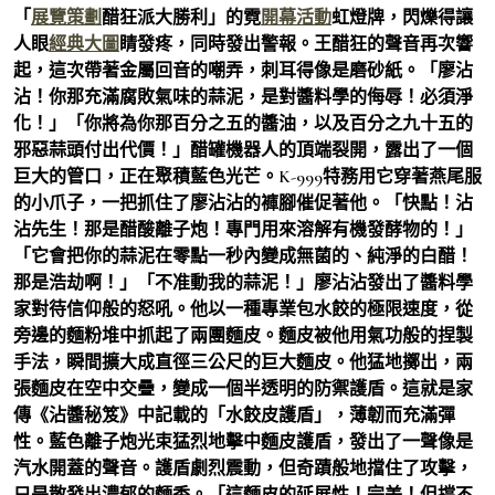
「
展覽策劃
醋狂派大勝利」的霓
開幕活動
虹燈牌，閃爍得讓
人眼
經典大圖
睛發疼，同時發出警報。王醋狂的聲音再次響
起，這次帶著金屬回音的嘲弄，刺耳得像是磨砂紙。「廖沾
沾！你那充滿腐敗氣味的蒜泥，是對醬料學的侮辱！必須淨
化！」「你將為你那百分之五的醬油，以及百分之九十五的
邪惡蒜頭付出代價！」醋罐機器人的頂端裂開，露出了一個
巨大的管口，正在聚積藍色光芒。K-999特務用它穿著燕尾服
的小爪子，一把抓住了廖沾沾的褲腳催促著他。「快點！沾
沾先生！那是醋酸離子炮！專門用來溶解有機發酵物的！」
「它會把你的蒜泥在零點一秒內變成無菌的、純淨的白醋！
那是浩劫啊！」「不准動我的蒜泥！」廖沾沾發出了醬料學
家對待信仰般的怒吼。他以一種專業包水餃的極限速度，從
旁邊的麵粉堆中抓起了兩團麵皮。麵皮被他用氣功般的捏製
手法，瞬間擴大成直徑三公尺的巨大麵皮。他猛地擲出，兩
張麵皮在空中交疊，變成一個半透明的防禦護盾。這就是家
傳《沾醬秘笈》中記載的「水餃皮護盾」，薄韌而充滿彈
性。藍色離子炮光束猛烈地擊中麵皮護盾，發出了一聲像是
汽水開蓋的聲音。護盾劇烈震動，但奇蹟般地擋住了攻擊，
只是散發出濃郁的麵香。「這麵皮的延展性！完美！但撐不