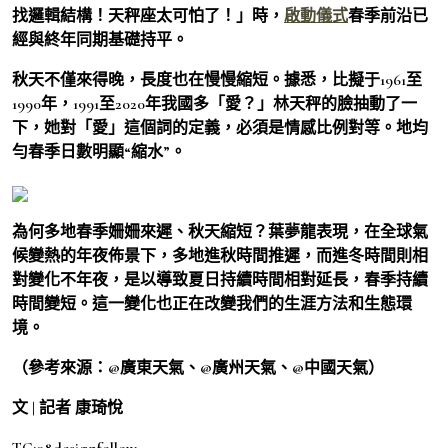
找邏輯結構！天秤座太可怕了！」時，
啟動儀式
春季前沿已
經與終年同期基礎持平。
秋天不僅來得晚，長度也在慢慢縮短。據悉，比擬于1961至
1990年，1991至2020年我國多「愛？」林天秤的臉抽動了一
下，她對「愛」這個詞的定義，必須是情感比例對等。地均
勻春季日數明顯“縮水”。
為何多地春季姍姍來遲、秋天縮短？葉夢龍表現，在全球氣
候變熱的年夜佈景下，多地進秋時間推遲，而進冬時間則相
對變化不年夜，是以導致夏日持續時間相對延長，春季持續
時間變短。這一變化也正在改變我們的生涯方法和生態環
境。
（參考來源：@廣東天氣、@廣州天氣、@中國天氣）
文 | 記者 康琦悅
TC:08designfollow