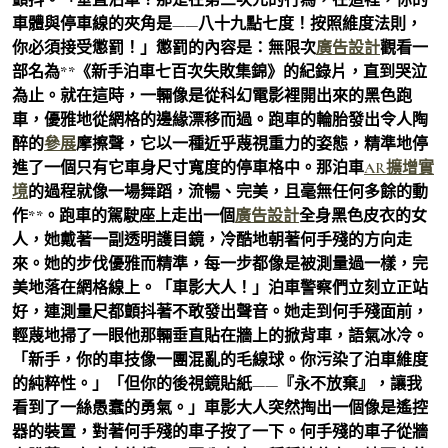
車體與停車線的夾角是——八十九點七度！按照維度法則，
你必須接受懲罰！」懲罰的內容是：無限次
廣告設計
觀看一
部名為**《新手泊車七百次失敗集錦》的紀錄片，直到哭泣
為止。就在這時，一輛像是從科幻電影裡開出來的黑色跑
車，優雅地從網格的邊緣漂移而過。跑車的輪胎發出令人陶
醉的
參展
摩擦聲，它以一種近乎蔑視重力的姿態，精準地停
進了一個只有它車身尺寸寬度的停車格中。那泊車
AR擴增實
境
的過程就像一場舞蹈，流暢、完美，且毫無任何多餘的動
作**。跑車的駕駛座上走出一個
廣告設計
全身黑色皮衣的女
人，她戴著一副透明護目鏡，冷酷地朝著何手殘的方向走
來。她的步伐優雅而精準，每一步都像是被測量過一樣，完
美地落在網格線上。「車影大人！」泊車警察們立刻立正站
好，連測量尺都顫抖著不敢發出聲音。她走到何手殘面前，
輕蔑地掃了一眼他那輛垂直貼在牆上的掀背車，語氣冰冷。
「新手，你的車技像一團混亂的毛線球。你污染了泊車維度
的純粹性。」「但你的後視鏡貼紙——『永不放棄』，讓我
看到了一絲愚蠢的勇氣。」車影大人突然掏出一個像是遙控
器的裝置，對著何手殘的車子按了一下。何手殘的車子從牆