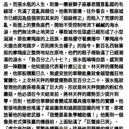
品。而張水瓶的人生，則像一團被獅子座暴君隨意亂踢的毛
線球，充滿了混亂與錯位。他衝到窗邊，往外看去。整座城
市已經因為這個突如其來的「超級修正」而陷入了荒謬的混
亂。街道上的雙魚座們，開始不受控制地流下鹹鹹的海水
淚，他們無法停止地哭泣，導致城市低窪處已經形成了小型
潟湖。那些摩羯座的上班族，嚴格遵守著廣播中「摩羯座今
天適合原地踏步，否則將失去襪子」的指令。數百名西裝筆
挺的摩羯座正整齊地站在原地，他們的鞋子裡裝滿了已經潮
濕的淚水。「負百分之八十七？」張水瓶喃喃自語，感到胃
部一陣翻騰，他知道這代表著什麼
記者會
。林天秤的運勢越
差，他那股積壓已久、無處安放的單戀能量就會越發瘋狂地
實體化。上次林天秤的戀愛運勢跌至百分之二十，張水瓶就
發現他的廚房裡長滿了巨大的、形狀是林天秤側臉的粉紅色
蘑菇。他必須在今天結束前，將林天秤的運勢至少提升到
零。否則，他那份單戀就會變成某種具備攻擊性的實體。他
緊張地跑進他堆滿了星座圖表和過期甜甜圈的地下室，那裡
放著他的秘密武器。「我需要星象學輔助儀！」他衝到一個
像是老式彈珠臺的機器前，上面貼滿了「巨蟹座已哭」、
「處女座勿碰」等警告標籤
參展
。這是他用廢棄的唱片機和