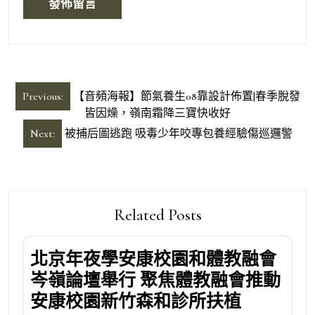
文
Previous:
【音頻海報】節氣養生08靠設計佈置|春季脫發
章
皆因燥，嶺南霜降三寶快收好
導
Next:
被捕后圖逃跑 吸毒少年咬專包養經驗傷巡邏警
覽
Related Posts
北京年夜學安康校園和體教融會
岑嶺論壇舉行 聚焦體教融會推動
安康校園新竹森和診所扶植