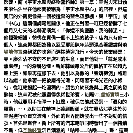
影響，南《宇宙水餃與終極醬料師》第一章：蒜泥與末日預
兆廖沾沾坐在他那間被稱為「宇宙水餃中心」的店裡，但這
間店的外觀更像是一個被遺棄的藍色塑膠棚，與「宇宙」或
「中心」這兩個詞毫無關係。他正在對著一缸已經發酵了七
個月又七天的老蒜泥嘆氣。「你還不夠靈動，我的蒜泥。」
他輕聲細語，彷彿在責備一個不上進的孩子。店內只有他一
個人，連蒼蠅都因為難以忍受那股陳年蒜頭混合著鐵鏽與淡
場地佈置
淡絕望的味道而選擇繞道飛行。今天的營業額是：
零。廖沾沾不安的不是店裡的生意，而是他對**「蒜泥成本
焦慮症」**的深層恐懼。新鮮蒜頭每公斤的價格正在以超光
速上漲，如果再這樣下去，他引以為傲的「靈魂蒜泥」將難
以為繼。他拿著一把被磨得光滑、閃耀著不祥光芒的小銀
勺，從缸底撈起一坨濃稠的、顏色介於灰綠與土黃之間的發
酵物。這蒜泥被他照顧得像稀世珍寶，每隔
VR虛擬實境
三小
時，他就要用手指彈一下缸邊，確保它能感受到**「溫和的
震動」**，以助其在精神上達到圓滿。就在廖沾沾專注於與
蒜泥進行心靈交流時，外面的世界開始發出一些不對勁的信
號。首先是聲音。街上所有的汽車喇叭同時發出了一個持續
不斷、低
互動裝置
沉且潮濕的「咕嚕——咕嚕——」聲。這聲