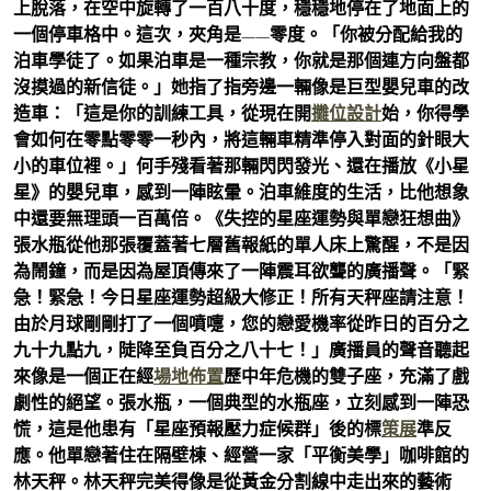
上脫落，在空中旋轉了一百八十度，穩穩地停在了地面上的
一個停車格中。這次，夾角是——零度。「你被分配給我的
泊車學徒了。如果泊車是一種宗教，你就是那個連方向盤都
沒摸過的新信徒。」她指了指旁邊一輛像是巨型嬰兒車的改
造車：「這是你的訓練工具，從現在開
攤位設計
始，你得學
會如何在零點零零一秒內，將這輛車精準停入對面的針眼大
小的車位裡。」何手殘看著那輛閃閃發光、還在播放《小星
星》的嬰兒車，感到一陣眩暈。泊車維度的生活，比他想象
中還要無理頭一百萬倍。《失控的星座運勢與單戀狂想曲》
張水瓶從他那張覆蓋著七層舊報紙的單人床上驚醒，不是因
為鬧鐘，而是因為屋頂傳來了一陣震耳欲聾的廣播聲。「緊
急！緊急！今日星座運勢超級大修正！所有天秤座請注意！
由於月球剛剛打了一個噴嚏，您的戀愛機率從昨日的百分之
九十九點九，陡降至負百分之八十七！」廣播員的聲音聽起
來像是一個正在經
場地佈置
歷中年危機的雙子座，充滿了戲
劇性的絕望。張水瓶，一個典型的水瓶座，立刻感到一陣恐
慌，這是他患有「星座預報壓力症候群」後的標
策展
準反
應。他單戀著住在隔壁棟、經營一家「平衡美學」咖啡館的
林天秤。林天秤完美得像是從黃金分割線中走出來的藝術