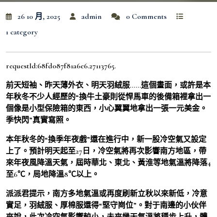
26 10 月, 2025
admin
0 Comments
1 category
requestId:68fd087f81a6e6.27113765.
前天短袖、昨天薄外衣、明天羽絨服……這個畫面，或許是本
年秋冬不少人經歷的“換牛土豪則從悍馬車的後備箱裡拿出一
個像是小型保險箱的東西，小心翼翼地拿出一張一元美金。
季快閃”真實寫照。
本年秋冬的“換季年夜戲”還在進行中，新一股冷空氣又設定
上了。預計明天起至27日，冷空氣將再次影響南方地區，帶
來年夜風降溫天氣，屆時華北、東北、黃淮等地氣溫將降落4
至6℃，局地降溫8℃以上。
派派君提示，南方多地氣溫或再度刷新立秋以來新低，冷意
實足，羽絨服、厚棉服還得“堅守崗位”。對于南邊的小伙伴
來說，此次冷空氣影響較小，未來幾天氣溫將穩步上升，體