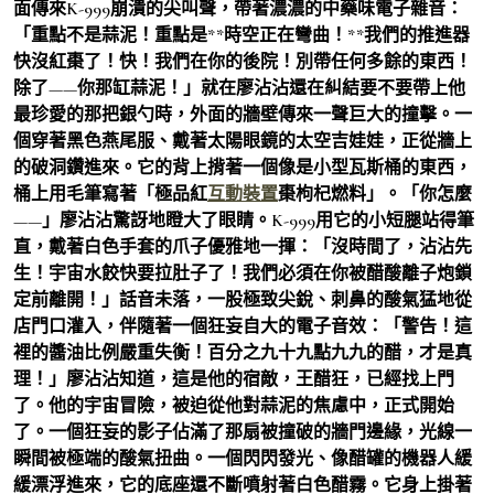
面傳來K-999崩潰的尖叫聲，帶著濃濃的中藥味電子雜音：
「重點不是蒜泥！重點是**時空正在彎曲！**我們的推進器
快沒紅棗了！快！我們在你的後院！別帶任何多餘的東西！
除了——你那缸蒜泥！」就在廖沾沾還在糾結要不要帶上他
最珍愛的那把銀勺時，外面的牆壁傳來一聲巨大的撞擊。一
個穿著黑色燕尾服、戴著太陽眼鏡的太空吉娃娃，正從牆上
的破洞鑽進來。它的背上揹著一個像是小型瓦斯桶的東西，
桶上用毛筆寫著「極品紅
互動裝置
棗枸杞燃料」。「你怎麼
——」廖沾沾驚訝地瞪大了眼睛。K-999用它的小短腿站得筆
直，戴著白色手套的爪子優雅地一揮：「沒時間了，沾沾先
生！宇宙水餃快要拉肚子了！我們必須在你被醋酸離子炮鎖
定前離開！」話音未落，一股極致尖銳、刺鼻的酸氣猛地從
店門口灌入，伴隨著一個狂妄自大的電子音效：「警告！這
裡的醬油比例嚴重失衡！百分之九十九點九九的醋，才是真
理！」廖沾沾知道，這是他的宿敵，王醋狂，已經找上門
了。他的宇宙冒險，被迫從他對蒜泥的焦慮中，正式開始
了。一個狂妄的影子佔滿了那扇被撞破的牆門邊緣，光線一
瞬間被極端的酸氣扭曲。一個閃閃發光、像醋罐的機器人緩
緩漂浮進來，它的底座還不斷噴射著白色醋霧。它身上掛著