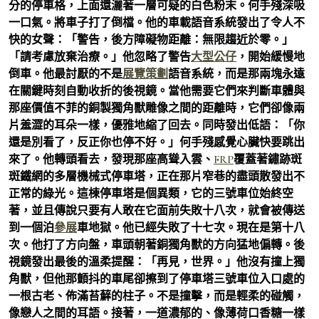
分的停車格，上面還灑著一層可疑的白色粉末。何手殘深吸
一口氣。將車子打了倒檔。他的車載語音系統發出了令人不
快的女聲：「警告，後方障礙物距離：無限趨近於零。」
「請考慮放棄治療。」他忽略了警告
大型公仔
，開始緩慢地
倒車。他最討厭的不是
展覽策劃
語音系統，而是那兩塊永遠
在關鍵時刻自動收折的後視鏡。當他需要它們來判斷車體與
那座價值不菲的銅製獨角獸雕像之間的距離時，它們卻像兩
片羞澀的耳朵一樣，優雅地縮了回去。同時發出低語：「你
還是別看了，反正你也停不好。」何手殘感覺心臟快要跳出
來了。他轉頭看去，發現那座高聳入雲、
FRP
覆蓋著鏽跡斑
斑鐵網的多層機械式停車塔，正在那片窄巷的盡頭散發出不
正常的綠光。這棟停車塔是個異類，它的三號車位始終空
著，並且傳說只要有人敢在它面前失敗十八次，就會被傳送
到一個泊
參展
車地獄。他已經失敗了十七次。現在是第十八
次。他打了方向盤，車頭朝著銅獨角獸的方向猛地偏轉。後
視鏡發出最後的溫柔提醒：「再見，世界。」他沒有撞上獨
角獸，但他那顫抖的車尾卻擦到了停車塔三號車位入口處的
一根古老、佈滿苔蘚的柱子。不是撞擊，而是輕柔的碰觸，
像戀人之間的耳語。接著，一道濃郁的、像薄荷口香糖一樣