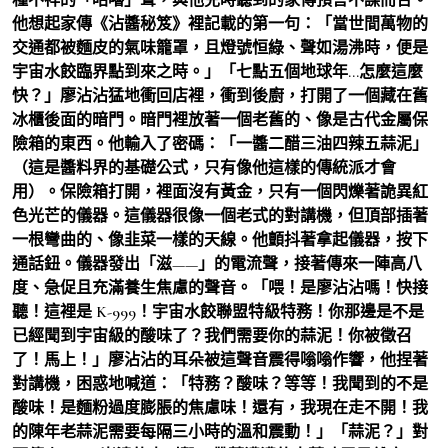
他想起家傳《沾醬秘笈》裡記載的第一句：「當世間萬物的
交通都被麵皮的氣味籠罩，且燈號恒綠、聲如湯沸時，便是
宇宙水餃臨界點到來之時。」「七點五個地球年…怎麼這麼
快？」廖沾沾猛地衝回店裡，衝到後廚，打開了一個藏在舊
冰櫃後面的暗門。暗門裡放著一個老舊的、像是古代金屬保
險箱的東西。他輸入了密碼：「一醬二醋三油四辣五蒜泥」
（這是醬料界的基礎公式，只有像他這樣的傳統派才會
用）。保險箱打開，裡面沒有黃金，只有一個閃爍著詭異紅
色光芒的儀器。這儀器很像一個老式的對講機，但頂部插著
一根彎曲的、像韭菜一樣的天線。他顫抖著拿起儀器，按下
通話鈕。儀器發出「滋——」的電流聲，接著傳來一陣高八
度、急促且充滿養生焦慮的聲音。「喂！是廖沾沾嗎！快接
聽！這裡是 K-999！宇宙水餃聯盟特級特務！你那邊是不是
已經聞到宇宙級的酸味了？我們需要你的蒜泥！你被徵召
了！馬上！」廖沾沾的耳朵被這聲音震得嗡嗡作響，他捏著
對講機，困惑地喊道：「特務？酸味？等等！我聞到的不是
酸味！是麵粉過度膨脹的焦慮味！還有，我現在走不開！我
的陳年老蒜泥需要每隔三小時的溫和震動！」「蒜泥？」對