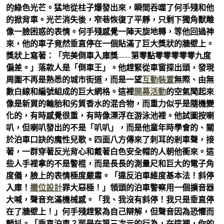
的綠色光芒。猛地從柱子爆發出來，瞬間吞噬了何手殘和他
的掀背車。光芒消失後，窄巷恢復了平靜，只剩下獨角獸雕
像一臉困惑的表情。何手殘感覺一陣天旋地轉，等他回過神
來，他的車子竟然垂直停在一個貼滿了巨大獎狀的牆壁上。
獎狀上寫著：「完美倒車入庫獎——第零點零零零零零九度
偏差。」落款人是「倒車王」。他趕緊從車窗探出頭，發現
周圍不再是熟悉的城市街道，而是一望
互動裝置
無際、由無
數白線和編號組成的巨大網格。這裡
開幕活動
的空氣聞起來
像是新買的輪胎和劣質香水的混合物，而重力似乎是隨機變
化的，有時感覺很重，有時像漂浮在游泳池裡。他試圖按喇
叭，但喇叭發出的不是「叭叭」，而是他童年時學會的、關
於泊車口訣的魔性兒歌。四面八方傳來了刺耳的剎車聲，接
著，一群穿著反光背心和戴著白色安全帽的人朝他衝來。這
些人手裡拿的不是警棍，而是長長的測量尺和巨大的電子角
度儀，臉上的表情極度嚴肅。「違反泊車維度基本法！斜停
入庫！
攤位設計
罪大惡極！」領頭的泊車警察用一個擴音器
大喊，聲音充滿機械感。「我、我沒有斜停！我只是垂直停
在了牆壁上！」何手殘趕緊為自己辯解，但聲音因為恐懼而
顫抖。「垂直泊車？那是在第三次元的行為，在這裡，你的