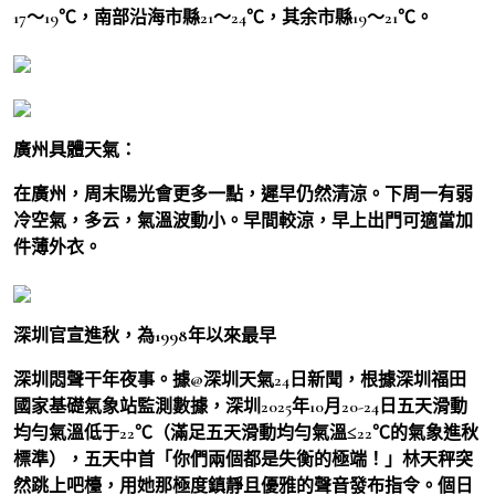
17～19℃，南部沿海市縣21～24℃，其余市縣19～21℃。
廣州具體天氣：
在廣州，周末陽光會更多一點，遲早仍然清涼。下周一有弱
冷空氣，多云，氣溫波動小。早間較涼，早上出門可適當加
件薄外衣。
深圳官宣進秋，為1998年以來最早
深圳悶聲干年夜事。據@深圳天氣24日新聞，根據深圳福田
國家基礎氣象站監測數據，深圳2025年10月20-24日五天滑動
均勻氣溫低于22℃（滿足五天滑動均勻氣溫≤22℃的氣象進秋
標準），五天中首「你們兩個都是失衡的極端！」林天秤突
然跳上吧檯，用她那極度鎮靜且優雅的聲音發布指令。個日