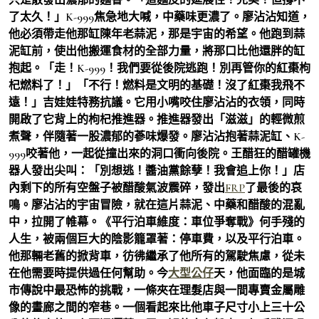
了太久！」K-999焦急地大喊，中藥味更濃了。廖沾沾知道，
他必須帶走他那缸陳年老蒜泥，那是宇宙的希望。他跑到蒜
泥缸前，使出他搬運食材的全部力量，將那口比他還胖的缸
抱起。「走！K-999！我們要從後院逃跑！別再管你的紅棗枸
杞燃料了！」「不行！燃料是文明的基礎！沒了紅棗我飛不
遠！」吉娃娃特務抗議。它用小嘴咬住廖沾沾的衣領，同時
開啟了它背上的枸杞推進器。推進器發出「滋滋」的輕微煎
煮聲，伴隨著一股濃郁的蔘味爆發。廖沾沾抱著蒜泥缸、K-
999咬著他，一起從撞出來的洞口衝向後院。王醋狂的醋罐機
器人發出尖叫：「別想逃！醬油黨餘孽！我會追上你！」店
內剩下的所有空盤子被醋酸氣波震碎，發出
FRP
了最後的哀
鳴。廖沾沾的宇宙冒險，就在這片蒜泥、中藥和醋酸的混亂
中，拉開了帷幕。《平行泊車維度：車位爭奪戰》何手殘的
人生，被兩個巨大的陰影籠罩著：停車費，以及平行泊車。
他那輛老舊的掀背車，彷彿繼承了他所有的駕駛焦慮，從未
在他需要時提供過任何幫助。今
大型公仔
天，他面臨的是城
市傳說中最恐怖的挑戰，一條夾在理髮店與一間專賣金屬雕
像的畫廊之間的窄巷。一個看起來比他車子尺寸小上三十公