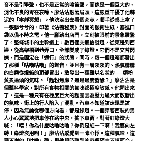
音不是引擎聲，也不是正常的鳴笛聲，而像是一個巨大的、
消化不良的胃在哀嚎。廖沾沾皺著眉頭，這嚴重干擾了他蒜
泥的「寧靜冥想」。他決定出去看個究竟，順手從桌上拿了
一張髒兮兮的，印著《沾醬秘笈》封面的皺衛生紙，塞進口
袋以備不時之需。他一腳踏出店門，立刻被眼前的景象震驚
了。整條城市的主幹道上，數百個交通信號燈，從東邊到西
邊，從高架橋到巷弄口，全部變成了綠燈。它們不是交替閃
爍，而是固定在「通行」的狀態，同時，每一個燈箱都發出
了那種「咕嚕咕嚕」的聲音，並且有一層淡淡的、熱氣騰騰
的白霧從燈箱的頂部冒出，散發出一種難以名狀的——麵粉
蒸煮過頭的氣味。「麵粉焦慮？還是過度發酵？」廖沾沾是
個醬料學家，對所有食物相關的氣味都極度敏感。他聞出來
了，這是一種只有在極度巨大的麵團因為壓力過大而散發出
的氣味。街上的行人陷入了混亂。汽車不知道該走還是該
停，因為無論從哪個方向看，都是綠燈。一個穿著西裝的男
人小心翼翼地把車停在路中央，搖下車窗，對著紅綠燈大
喊：「喂！你為什麼咕嚕咕嚕？你倒是紅一下啊！我要向左
轉！綠燈沒用啊！」廖沾沾感覺到一陣心悸。這種氣味，這
種不祥的「咕嚕」聲，與他兒時聽到的家傳預言不謀而合。