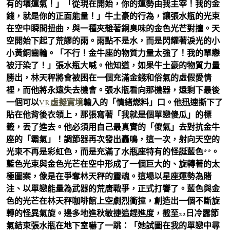
有的壞運氣！」「從現在開始，你的運勢由我主宰！我的金
錢，就是你的正面能量！」牛土豪的行為，讓張水瓶的光束
在空中瞬間扭曲，與一種夾雜著銅臭味的金色光芒對撞。天
空開始下起了荒謬的雨。雨點不是水，而是閃耀著淚光的小
小黃銅齒輪。「不行！金牛座的物質力量太強了！我的單戀
被汙染了！」張水瓶大喊。他知道，如果牛土豪的物質力量
勝出，林天秤將會被困在一個充滿金錢和俗氣的虛假愛情
裡，而他將永遠失去機會。張水瓶看向那機器，還剩下最後
一個可以
VR虛擬實境
輸入的「情緒燃料」口。他迅速撕下了
貼在他背後衣領上，那張寫著「我就是個單戀傻瓜」的標
籤，丟了進去。他必須用自己最真實的「傻氣」去對抗金牛
座的「霸氣」！調節器再次發出轟鳴，這一次，射向天空的
光束不再是彩虹色，而是充滿了水瓶座特有的怪誕藍色**。
藍色光束與金色光芒在空中形成了一個巨大的、旋轉著的太
極圖案，像是在爭奪林天秤的靈魂。這場以星座運勢為賭
注、以單戀能量為武器的荒唐戰爭，正式打響了。藍色與金
色的光芒在林天秤咖啡館上空劇烈衝撞，創造出一個不斷旋
轉的怪異氣旋。邊多地進秋敏捷追趕進度，截至22日冷露節
氣結束張水瓶在地下室嚇了一跳：「她試圖在我的單戀中尋