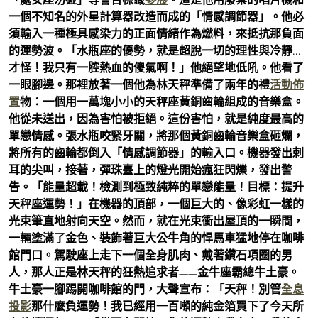
一個不知名的外星計算器改造而成的「情感調節器」。他必
須輸入一種極具感染力的正面情緒作為燃料，來抵抗那負面
的運勢波。「水瓶座的優勢，就是超脫一切的理性與冷靜…
才怪！我只有一腔熱血的傻氣啊！」他絕望地低吼。他看了
一眼腳邊。那裡放著一個他為林天秤準備了兩年的禮
活動佈
置
物：一個用一萬塊小小的天秤座黃銅齒輪組成的音樂盒。
他從未送出，因為害怕被拒絕。這份害怕，就是純度最高的
單戀情感。張水瓶咬緊牙關，將那個黃銅齒輪音樂盒砸爛，
將所有的齒輪都倒入「情感調節器」的輸入口。機器發出刺
耳的尖叫，接著，彈珠臺上的燈光開始瘋狂閃爍，發出警
告。「能量超載！檢測到極致純粹的單戀能量！目標：提升
天秤座運勢！」在機器的頂部，一個巨大的、像彩虹一樣的
光束筆直地射向天空。然而，就在光束衝出屋頂的一瞬間，
一輛塗滿了金色、裝飾著巨大公牛角的悍馬車猛地停在咖啡
館門口。駕駛座上走下一個全身肌肉、戴著鑽石項圈的男
人，那人正是林天秤的狂熱追求者——金牛座霸總牛土豪。
牛土豪一腳踢開咖啡館的門，大聲宣布：「天秤！別管
全息
投影
那什麼負運勢！我已經用一百噸的純金箔買下了今天所