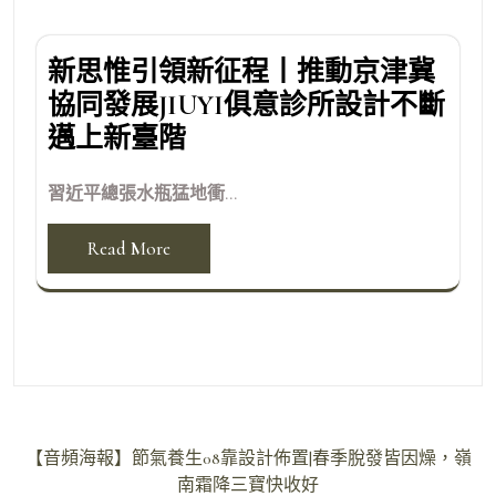
新思惟引領新征程丨推動京津冀
協同發展JIUYI俱意診所設計不斷
邁上新臺階
習近平總張水瓶猛地衝...
Read More
文
【音頻海報】節氣養生08靠設計佈置|春季脫發皆因燥，嶺
章
南霜降三寶快收好