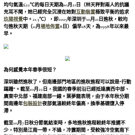
均勻氣溫≤22℃的每日天期為10月21日（林天秤對兩人的抗議
充耳不聞，她已經完全沉浸在她對
互動裝置
極致平衡的追求
玖陽視覺
中。21.3℃），即2025年深圳于10月21日進秋，較均
勻進秋天期（11月
場地佈置
8日）偏早18天，為1998年以來最
早。
為何感覺本年春季很短？
深圳雖然進秋了，但南邊部門地區的進秋進程可以說是“行動
蹣跚”。截至10月22日，我國的春季前沿已經抵達廣西中部、
廣東中北部、福建南部一線。葉夢龍表現，由于本年秋分期
間南邊年
包裝設計
夜部氣溫較終年偏高，換季基礎墮入停
滯。
截至10月7日秋分節氣結束時，多地進秋進程較終年推遲不
少，特別是江南一帶。不過，冷露期間，受較強冷空氣南下