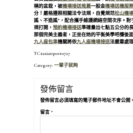
稱的盆栽，被
機場接送推薦
一股金
機場送機服
分！嚴格遵照相關法令法規，自覺規范
松山機
謠、不造謠”，配合攜手維護網絡空間次序。對
規打開，
預約機場接送
準確量出七點五公分的
那個完美主義者，正坐在她的平衡美學吧檯後
九人座包車
機關將依
九人座機場接送
法嚴肅處
TC:taxiairport0727
Category:
一輩子就夠
發佈留言
發佈留言必須填寫的電子郵件地址不會公開
留言
*