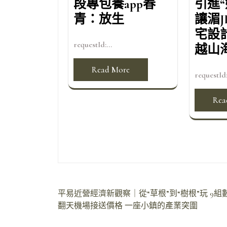
段專包養app春
引進“
青：放生
讓湄J
宅設
requestId:...
越山
Read More
requestId:
Rea
文
平易近營經濟新觀察｜從“草根”到“樹根”玩
9組
翻天機場接送價格 一座小鎮的產業突圍
章