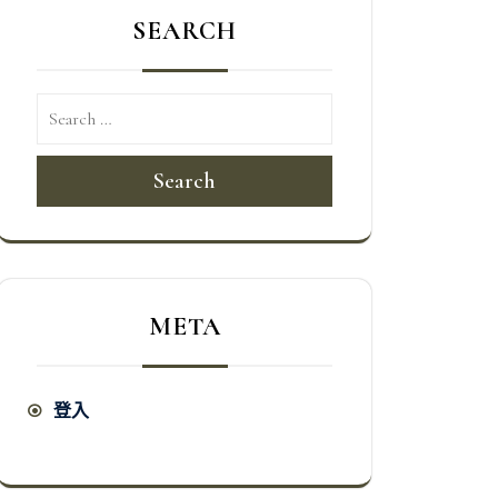
SEARCH
Search
META
登入