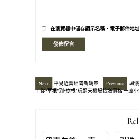
在
瀏覽器
中儲存顯示名稱、電子郵件地
文
Next:
平易近營經濟新觀察
Previous:
9組
｜從“草根”到“樹根”玩翻天機場接送價格 一座
章
導
覽
Rel