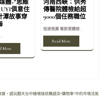
媒體+”思維
河南西峽：供秀
IUYI俱意住
傳醫院體檢給超
計潭故事穿
9000個任務職位
海
巡檢推薦 餐飲業體檢...
...
Read More
d More
數據，感玩翻天台中機場接送觸感染“購物車”中的市場活氣