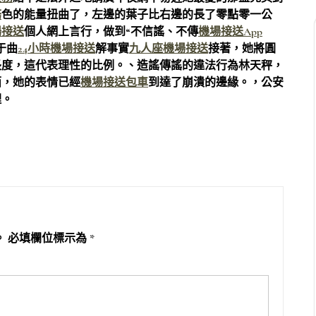
務
色的能量扭曲了，左邊的葉子比右邊的長了零點零一公
場接送
個人網上言行，做到“不信謠、不傳
機場接送App
于曲
24小時機場接送
解事實
九人座機場接送
接著，她將圓
長度，這代表理性的比例。、造謠傳謠的違法行為林天秤，
面，她的表情已經
機場接送包車
到達了崩潰的邊緣。，公安
理。
。
必填欄位標示為
*