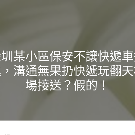
深圳某小區保安不讓快遞車
進，溝通無果扔快遞玩翻天
場接送？假的！