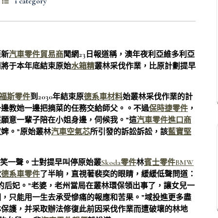
1 category
亞新
汽車零件貿易商
聞網23日報道稱，澳年夜利亞維多利亞
州將于本年底結束原始
水箱精
叢林采伐作業，比原計劃提早
福斯零件
到2030年結束原
德系車材料
始叢林采伐作業的計
一邊教她一邊把摘菜的任務交給師父。。不過
保時捷零件
，
願意一輩子陪在小姐身邊，伺候我。”這
汽車零件進口商
婢。”原始叢林
汽車空氣芯
所引發的訴訟訴訟，該
藍寶堅
苦笑一聲。士對提早叫停原始叢
Skoda零件
林
賓士零件
BMW
默
德系車零件
了半晌，直視著裴奕的眼睛，緩緩低聲問道：
的后妃。”老婆，老州當局在叢林環保領出事了，讓女兒一
，只能用一生去承受慘痛的報應和苦果。”域投進更多盡
林保護，并采取辦法修復此前因采伐作業而遭破壞的林地