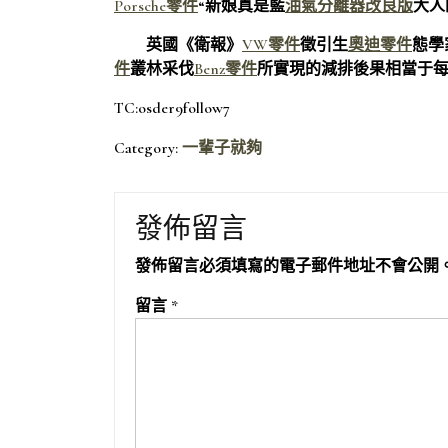
Porsche零件
“新娘真是藍
油氣分離器改良版
大人
英國《衛報》
VW零件
徵引生
奧迪零件
態學
件
叢林采伐
Benz零件
所實現的減排後果相當于每
TC:osder9follow7
Category:
一輩子就夠
發佈留言
發佈留言必須填寫的電子郵件地址不會公開
留言
*