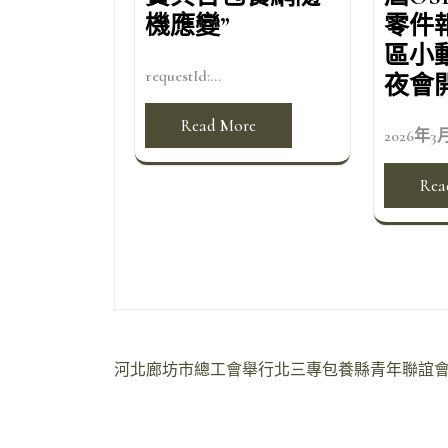
機應變”
零件
區小
requestId:...
夜會
Read More
2026年3月
Rea
文
河北廊坊市總工會舉行北三專包養縣青年聯誼
章