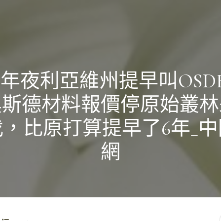
年夜利亞維州提早叫OSD
奧斯德材料報價停原始叢林
伐，比原打算提早了6年_中
網