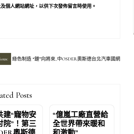
址及個人網站網址，以供下次發佈留言時使用。
ious:
綠色制造 “鏈”向將來_中OSDER奧斯德台北汽車國網
ated Posts
共建“寵物安
“億嵐工廠直營給
討院”！第三
全世界帶來暖和
DER奧斯德
和激動”