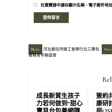
在
瀏覽器
中儲存顯示名稱、電子郵件地
文
Next:
河北廊坊市總工會舉行北三專包
Prev
養縣青年聯誼會
章
導
覽
Rel
成長新質生孩子
簽約
力若何做到“甜心
康研
寶貝台包養網隨
屆OS