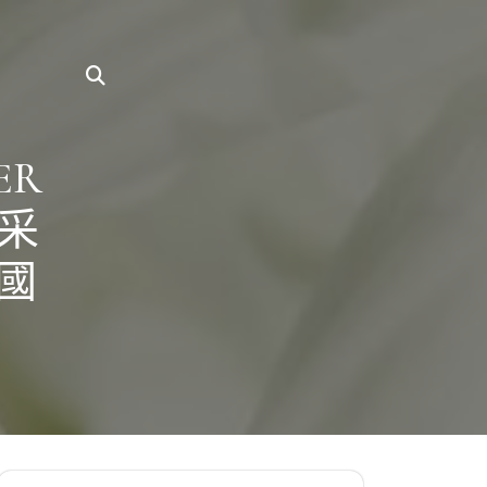
ER
采
國