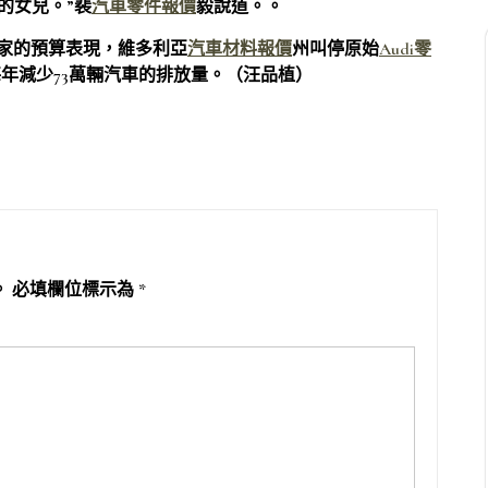
的女兒。”裴
汽車零件報價
毅說道。。
家的預算表現，維多利亞
汽車材料報價
州叫停原始
Audi零
年減少73萬輛汽車的排放量。（汪品植）
。
必填欄位標示為
*