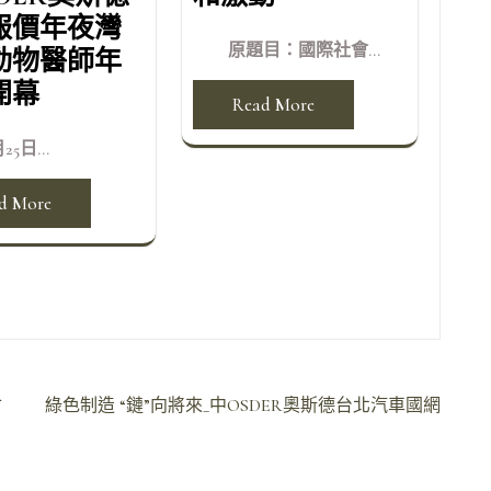
報價年夜灣
原題目：國際社會...
動物醫師年
開幕
Read More
25日...
d More
會
綠色制造 “鏈”向將來_中OSDER奧斯德台北汽車國網