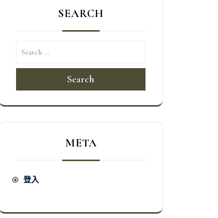
SEARCH
Search
META
登入