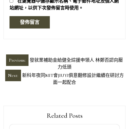
在
瀏覽器
中儲存顯示名稱、電子郵件地址及個人網
站網址，以供下次發佈留言時使用。
文
Previous:
發就業補助金給健全綜援申領人 林鄭否認向壓
章
力低頭
導
Next:
新科年夜同MIT會JIUYI俱意翻修設計繼續在研討方
面一起配合
覽
Related Posts