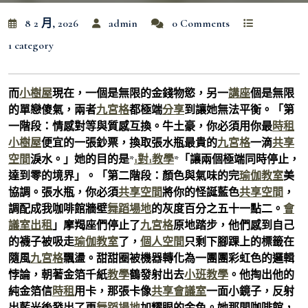
8 2 月, 2026
admin
0 Comments
1 category
而
小樹屋
現在，一個是無限的金錢物慾，另一
講座
個是無限
的單戀傻氣，兩者
九宮格
都極端
分享
到讓她無法平衡。「第
一階段：情感對等與質感互換。牛土豪，你必須用你最
時租
小樹屋
便宜的一張鈔票，換取張水瓶最貴的
九宮格
一滴
共享
空間
淚水。」她的目的是*
1對1教學
*「讓兩個極端同時停止，
達到零的境界」。「第二階段：顏色與氣味的完
瑜伽教室
美
協調。張水瓶，你必須
共享空間
將你的怪誕藍色
共享空間
，
調配成我咖啡館牆壁
舞蹈場地
的灰度百分之五十一點二。
會
議室出租
」摩羯座們停止了
九宮格
原地踏步，他們感到自己
的襪子被吸走
瑜伽教室
了，
個人空間
只剩下腳踝上的標籤在
隨風
九宮格
飄盪。甜甜圈被機器轉化為一團團彩虹色的邏輯
悖論，朝著金箔千紙
教學
鶴發射出去
小班教學
。他掏出他的
純金箔信
時租
用卡，那張卡像
共享會議室
一面小鏡子，反射
出藍光後發出了更
舞蹈場地
加耀眼的金色。她那間咖啡館，