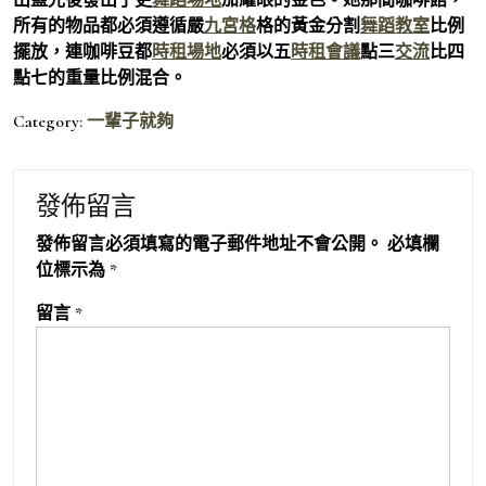
所有的物品都必須遵循嚴
九宮格
格的黃金分割
舞蹈教室
比例
擺放，連咖啡豆都
時租場地
必須以五
時租會議
點三
交流
比四
點七的重量比例混合。
Category:
一輩子就夠
發佈留言
發佈留言必須填寫的電子郵件地址不會公開。
必填欄
位標示為
*
留言
*