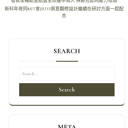
發就業補助金給健全綜援申領人 林鄭否認向壓力低頭
章
新科年夜同MIT會JIUYI俱意翻修設計繼續在研討方面一起配
導
合
覽
SEARCH
Search
META