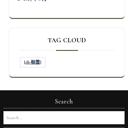
TAG CLOUD
[db:标签]
Search