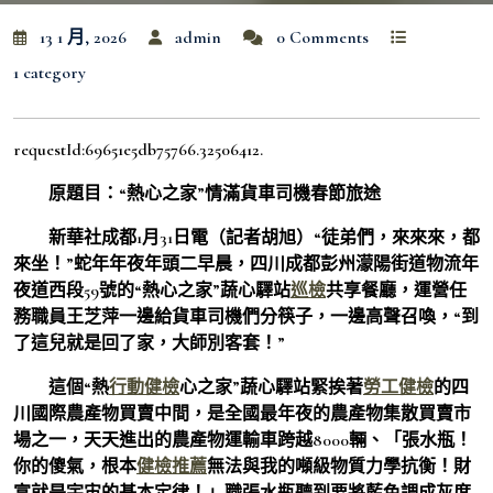
13 1 月, 2026
admin
0 Comments
1 category
requestId:69651e5db75766.32506412.
原題目：“熱心之家”情滿貨車司機春節旅途
新華社成都1月31日電（記者胡旭）“徒弟們，來來來，都
來坐！”蛇年年夜年頭二早晨，四川成都彭州濛陽街道物流年
夜道西段59號的“熱心之家”蔬心驛站
巡檢
共享餐廳，運營任
務職員王芝萍一邊給貨車司機們分筷子，一邊高聲召喚，“到
了這兒就是回了家，大師別客套！”
這個“熱
行動健檢
心之家”蔬心驛站緊挨著
勞工健檢
的四
川國際農產物買賣中間，是全國最年夜的農產物集散買賣市
場之一，天天進出的農產物運輸車跨越8000輛、「張水瓶！
你的傻氣，根本
健檢推薦
無法與我的噸級物質力學抗衡！財
富就是宇宙的基本定律！」職張水瓶聽到要將藍色調成灰度