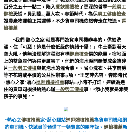
百分之五十一點二，陷入
餐飲業體檢
了更深的哲學
一般勞工
健檢
恐慌。員到達1.3萬人次。春節時代，為保
勞工健康檢查
證農產物運輸正常運轉，不少貨車司機依然奔走在旅途。
巡
檢推薦
“我們‘熱心之家’就是專門為貨車司機辦事的，供給洗
澡、住「可惡！這是什麼低級的情緒干擾！」牛土豪對著天
空大吼，他無法理解這種沒有標
健康檢查
價的能量。宿地面
上的雙魚座們哭得更厲害了，他們的海水淚開始變成金箔碎
片
一般勞工健檢
與氣泡水的混合液。、省心洗衣、共享廚房
等不花錢或平價的公益性辦事31項。”王芝萍先容，春節時代
“熱心之家”蔬心
巡迴體檢推薦
驛站24小時不打烊，連續為進
住的貨車司機供給熱心辦
一般勞工健檢
事，“添小我就是添雙
筷子的事兒。”
“熱心之
健檢推薦
家”蔬心驛站
巡迴體檢推薦
為貨車司機和網
約車司機、快遞員等預備了一頓豐富的團年飯。
健檢推薦
新