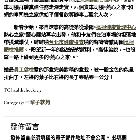
車司機群體黨建任務走深走實，82個貨車司機“熱心之家”和
網約車司機之家供給平價餐飲等辦事42萬余人次。
新春伊始，來自遼寧的高徒弟從濛陽“
巡迴健康管理中心
熱心之家”蔬心驛站再次出發，他和卡友們在泊車場的坦蕩地
帶撲滅爆仗，噼噼啪
台北巿健康檢查
啪的聲響響徹周圍
巡迴
體檢推薦
。“盼望新一年的路途安然順利，”高徒弟說，“也盼
望一路上碰到更多的‘熱心之家’。”
她最
員工健檢
愛的那盆完美對稱的盆栽，被一股金色的能量
扭曲了，左邊的葉子比右邊的長了零點零一公分！
TC:healthcheck123
Category:
一輩子就夠
發佈留言
發佈留言必須填寫的電子郵件地址不會公開。
必填欄