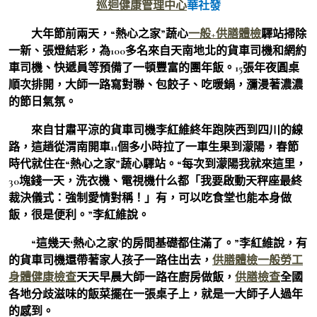
巡迴健康管理中心
華社發
大年節前兩天，“熱心之家”蔬心
一般+供膳體檢
驛站掃除
一新、張燈結彩，為100多名來自天南地北的貨車司機和網約
車司機、快遞員等預備了一頓豐富的團年飯。15張年夜圓桌
順次排開，大師一路寫對聯、包餃子、吃暖鍋，瀰漫著濃濃
的節日氣氛。
來自甘肅平涼的貨車司機李紅維終年跑陜西到四川的線
路，這趟從渭南開車11個多小時拉了一車生果到濛陽，春節
時代就住在“熱心之家”蔬心驛站。“每次到濛陽我就來這里，
30塊錢一天，洗衣機、電視機什么都「我要啟動天秤座最終
裁決儀式：強制愛情對稱！」有，可以吃食堂也能本身做
飯，很是便利。”李紅維說。
“這幾天‘熱心之家’的房間基礎都住滿了。”李紅維說，有
的貨車司機還帶著家人孩子一路住出去，
供膳體檢
一般勞工
身體健康檢查
天天早晨大師一路在廚房做飯，
供膳檢查
全國
各地分歧滋味的飯菜擺在一張桌子上，就是一大師子人過年
的感到。