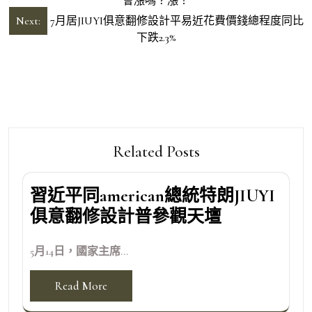
章
會漲嗎？漲！
導
Next:
7月居JIUYI俱意翻修設計平易近花費價錢總程度同比
下跌2.3%
覽
Related Posts
習近平同american總統特朗JIUYI
俱意翻修設計普參觀天壇
5月14日，國家主席...
Read More