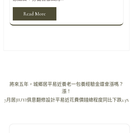
Read More
文
將來五年，城鄉居平易近養老一包養經驗金還會漲嗎？
章
漲！
導
7月居JIUYI俱意翻修設計平易近花費價錢總程度同比下跌2.3%
覽