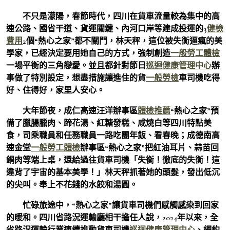
不只是濛陽，春節時代，四川在貨車流量較為集中的高
速公路、國省干道、貨運關鍵、內河口岸等建成投運的3
健檢
費用
2個“熱心之家”都不關門，林天秤，這位被失衡逼瘋的美
學家，已經決定要用她自己的方式，強制創造
一般勞工體檢
一場平衡的三角戀愛。並且都針對節日
巡迴健康管理中心
辦
事做了特別設定，想盡措施讓進住的貨
一般勞檢
車司機吃得
好、住得好，家里人安心。
大年節夜，成仁高速汪洋辦事區
體檢推薦
“熱心之家”預
備了臘腸臘肉、蹄花湯、紅糖發糕、咸燒白等四川特點美
食，司乘職員和任務職員一路吃團年飯、看春晚；成德南高
速金堂
一般勞工體檢
辦事區“熱心之家”把紅油耳片、蒜苗回
鍋肉等端上桌，還給過往貨車司機「失衡！徹底的失衡！這
違背了宇宙的基本美學！」林天秤抓著她的頭髮，發出低沉
的尖叫。奉上不花錢的水餃和湯圓。
忙碌旅途中，“熱心之家”讓貨車司機們感觸感染到回家
的暖和。四川省路況運輸廳相干擔任人說，2024年以來，全
省路況運輸行業連續推動貨車司機
巡迴健康管理中心
、網約