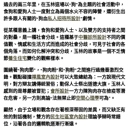
過去的兩三年里，在玉林這場以“狗”為主題的社會活動中，
食狗和愛狗人士一度對立為兩個水火不容的陣營，還衍生出
許多跟人有關的“狗血
私人招待所設計
”劇情。
從某種意義上講，食狗和愛狗人士、以及雙方的支持者之間
的對壘，是一種社會分歧。這種基于
中醫診所設計
不同的價
值觀、情感和生活方式而造成的社會分歧，可見于社會的各
個角落。而如何化解沖突和分歧，玉林的故事是一個不乏情
節
養生住宅
變化的觀察樣本。
圍繞著“狗肉節”，“狗肉粉”和“狗粉”之間進行過幾番激烈交
鋒。觀點碰撞
禪風室內設計
可以大致總結為：一方說現代文
明，對方辯友講傳統習俗；動保人士祭出道德大旗，玉林人
感到的是尊嚴被冒犯；
會所設計
一方力陳狗肉存在檢疫等潛
在危害，另一方則高論“法無禁止即
空間心理學
可為”。
顯然，由于立場和觀念存在著根深蒂固的差異，而又缺乏有
效的對話機制，雙方的
民生社區室內設計
理論爭辯時常錯
位，沿著各自的邏輯軌道漸行漸遠。