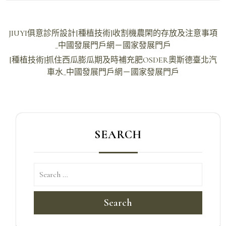
文
JIUYI俱意診所設計[種植技術]收割機農閑的存放及注意事項
章
_中國發展門戶網－國家發展門戶
導
[種植技術]抓住西瓜膨瓜期及時補充肥OSDER奧斯德臺北汽
車水_中國發展門戶網－國家發展門戶
覽
SEARCH
Search