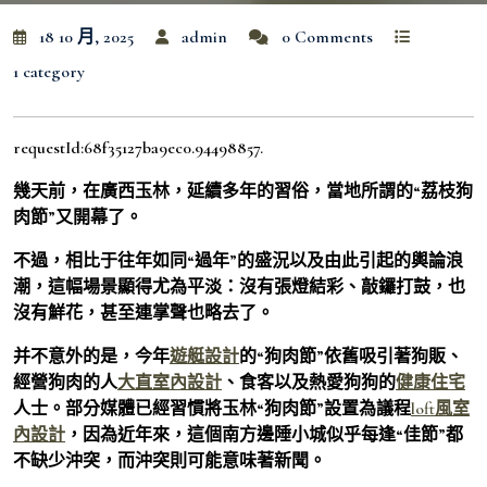
18 10 月, 2025
admin
0 Comments
1 category
requestId:68f35127ba9ec0.94498857.
幾天前，在廣西玉林，延續多年的習俗，當地所謂的“荔枝狗
肉節”又開幕了。
不過，相比于往年如同“過年”的盛況以及由此引起的輿論浪
潮，這幅場景顯得尤為平淡：沒有張燈結彩、敲鑼打鼓，也
沒有鮮花，甚至連掌聲也略去了。
并不意外的是，今年
遊艇設計
的“狗肉節”依舊吸引著狗販、
經營狗肉的人
大直室內設計
、食客以及熱愛狗狗的
健康住宅
人士。部分媒體已經習慣將玉林“狗肉節”設置為議程
loft風室
內設計
，因為近年來，這個南方邊陲小城似乎每逢“佳節”都
不缺少沖突，而沖突則可能意味著新聞。