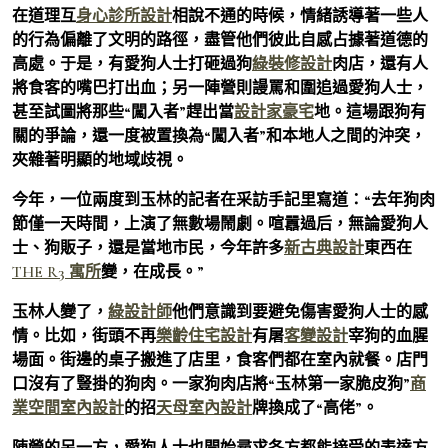
在道理互
身心診所設計
相說不通的時候，情緒誘導著一些人
的行為偏離了文明的路徑，盡管他們彼此自感占據著道德的
高處。于是，有愛狗人士打砸過狗
綠裝修設計
肉店，還有人
將食客的嘴巴打出血；另一陣營則謾罵和圍追過愛狗人士，
甚至試圖將那些“闖入者”趕出當
設計家豪宅
地。這場跟狗有
關的爭論，還一度被置換為“闖入者”和本地人之間的沖突，
夾雜著明顯的地域歧視。
今年，一位兩度到玉林的記者在采訪手記里寫道：“去年狗肉
節僅一天時間，上演了無數場鬧劇。喧囂過后，無論愛狗人
士、狗販子，還是當地市民，今年許多
新古典設計
東西在
THE R3 寓所
變，在成長。”
玉林人變了，
綠設計師
他們意識到要避免傷害愛狗人士的感
情。比如，街頭不再
樂齡住宅設計
有屠
客變設計
宰狗的血腥
場面。街邊的桌子搬進了店里，食客們都在室內就餐。店門
口沒有了豎掛的狗肉。一家狗肉店將“玉林第一家脆皮狗”
商
業空間室內設計
的招
天母室內設計
牌換成了“高佬”。
陣營的另一方，愛狗人士也開始尋求各方都能接受的表達方