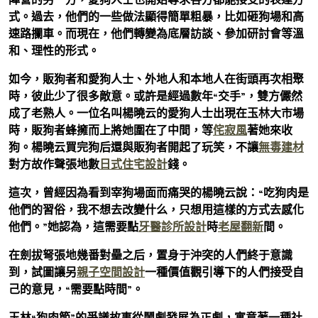
式。過去，他們的一些做法顯得簡單粗暴，比如砸狗場和高
速路攔車。而現在，他們轉變為底層訪談、參加研討會等溫
和、理性的形式。
如今，販狗者和愛狗人士、外地人和本地人在街頭再次相聚
時，彼此少了很多敵意。或許是經過數年“交手”，雙方儼然
成了老熟人。一位名叫楊曉云的愛狗人士出現在玉林大市場
時，販狗者蜂擁而上將她圍在了中間，等
侘寂風
著她來收
狗。楊曉云買完狗后還與販狗者開起了玩笑，不讓
無毒建材
對方故作聲張地數
日式住宅設計
錢。
這次，曾經因為看到宰狗場面而痛哭的楊曉云說：“吃狗肉是
他們的習俗，我不想去改變什么，只想用這樣的方式去感化
他們。”她認為，這需要點
牙醫診所設計
時
老屋翻新
間。
在劍拔弩張地幾番對壘之后，置身于沖突的人們終于意識
到，試圖讓另
親子空間設計
一種價值觀引導下的人們接受自
己的意見，“需要點時間”。
玉林“狗肉節”的爭議故事從鬧劇發展為正劇，寓意著一種社