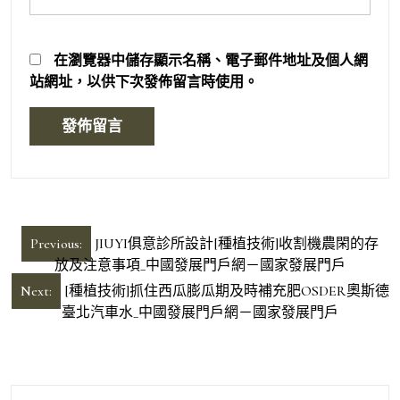
在
瀏覽器
中儲存顯示名稱、電子郵件地址及個人網
站網址，以供下次發佈留言時使用。
文
Previous:
JIUYI俱意診所設計[種植技術]收割機農閑的存
章
放及注意事項_中國發展門戶網－國家發展門戶
導
Next:
[種植技術]抓住西瓜膨瓜期及時補充肥OSDER奧斯德
臺北汽車水_中國發展門戶網－國家發展門戶
覽