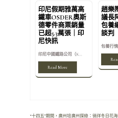
印尼假期雅萬高
趙樂
鐵車OSDER奧斯
議長
德零件商票銷量
包養
已超5.3萬張｜印
談判
尼快訊
包養行情 
印尼中國鐵路公司（K...
Rea
Read More
文
“十四五”期間，廣州培
廣州探綠：徜徉冬日花海