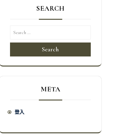
SEARCH
Search
META
登入