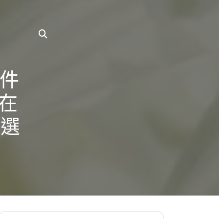
零件
在
略選