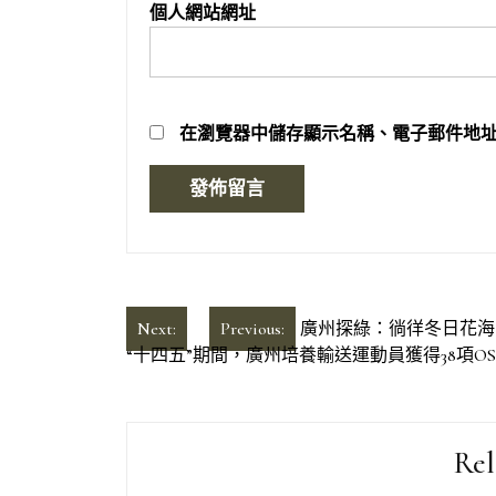
個人網站網址
在
瀏覽器
中儲存顯示名稱、電子郵件地
文
Next:
Previous:
廣州探綠：徜徉冬日花海
“十四五”期間，廣州培養輸送運動員獲得38項O
章
導
覽
Rel