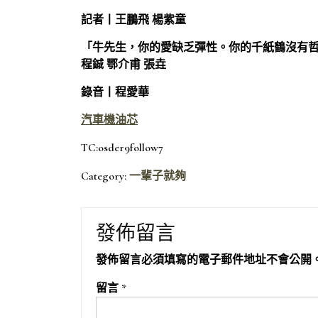
記者丨王鵬飛 楊紫童
「牛先生，你的愛缺乏彈性。你的千紙鶴沒有
程鋮 鄂介甫 張垚
錄音丨程愛華
汽車機油芯
TC:osder9follow7
Category:
一輩子就夠
發佈留言
發佈留言必須填寫的電子郵件地址不會公開
留言
*