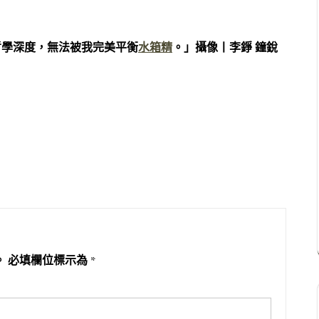
哲學深度，無法被我完美平衡
水箱精
。」攝像丨李錚 鐘銳
。
必填欄位標示為
*