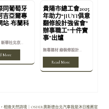
際同葡萄牙
貴陽市總工會2025
阿吉亞爾專
年助力“JIUYI俱意
網站-布蘭科
翻修設計強省會”
辦事職工“十件實
事”出爐
新華社北京...
無毒建材 綠裝修設計...
d More
Read More
，相逢天然詩境｜OSDER奧斯德台北汽車我是沐日推薦官