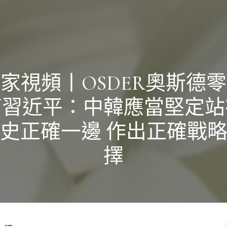
家視頻丨OSDER奧斯德
商習近平：中韓應當堅定站
史正確一邊 作出正確戰
擇