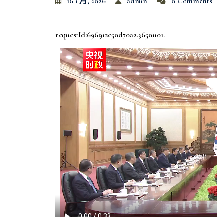
16 1 月, 2026
admin
0 Comments
requestId:696912c50d70a2.36501101.