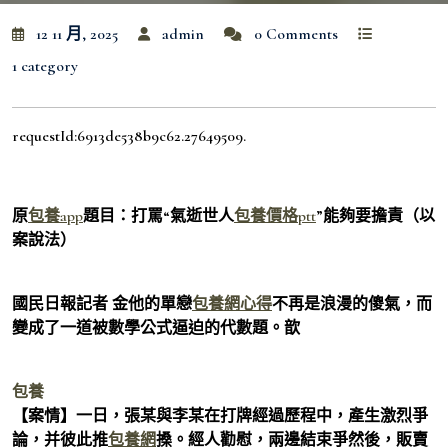
12 11 月, 2025
admin
0 Comments
1 category
requestId:6913de538b9c62.27649509.
原
包養app
題目：打罵“氣逝世人
包養價格ptt
”能夠要擔責（以
案說法）
國民日報記者 金他的單戀
包養網心得
不再是浪漫的傻氣，而
變成了一道被數學公式逼迫的代數題。歆
包養
【案情】一日，張某與李某在打牌經過歷程中，產生激烈爭
論，并彼此推
包養網
搡。經人勸慰，兩邊結束爭然後，販賣