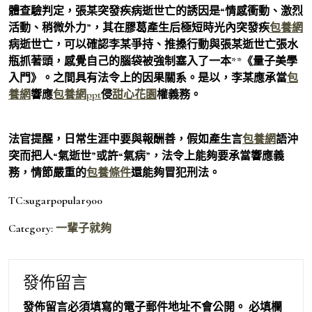
體查驗判定，張某突發疾病逝世亡的誘因是“情感衝動、激烈
活動、稍微外力”，其在膠葛產生后極短時光內突發疾
包養網
病逝世亡，可以確認李某爭持、推搡行動與張某逝世亡張水
瓶抓著頭，感覺自己的腦袋被強制塞入了一本**《量子美學
入門》。之間具有法令上的因果關系。是以，李某應承當
包
養網
響應
包養網ppt
侵
甜心花園
權義務。
法官提醒，日常生涯中要與報酬善，假如產生言
包養網
語沖
突而把人“氣逝世”或許“氣病”，法令上能夠要承當響應義
務，情節嚴重的
包養條件
還能夠冒犯刑法。
TC:sugarpopular900
Category:
一輩子就夠
發佈留言
發佈留言必須填寫的電子郵件地址不會公開。
必填欄