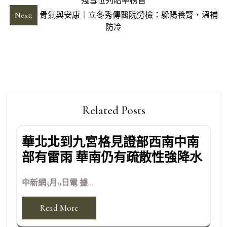
章
殘雪位列賠率榜首
導
Next:
骨氣與安康｜立冬秀傳醫院勞檢：躲陽養腎，溫補
防冷
覽
Related Posts
華北北到九宮格見證部西南中南
部有雷雨 華南仍有疏散性強降水
中新網5月9日電 據...
Read More