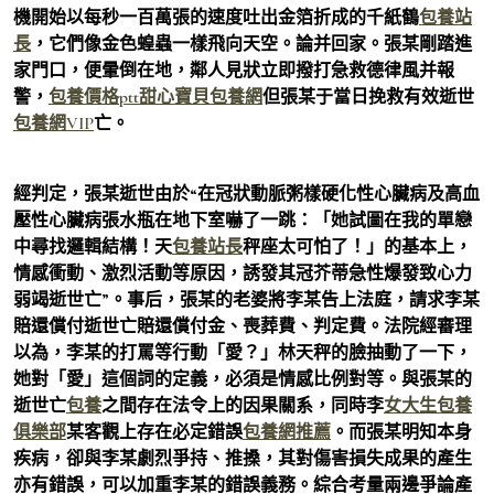
機開始以每秒一百萬張的速度吐出金箔折成的千紙鶴
包養站
長
，它們像金色蝗蟲一樣飛向天空。論并回家。張某剛踏進
家門口，便暈倒在地，鄰人見狀立即撥打急救德律風并報
警，
包養價格ptt
甜心寶貝包養網
但張某于當日挽救有效逝世
包養網VIP
亡。
經判定，張某逝世由於“在冠狀動脈粥樣硬化性心臟病及高血
壓性心臟病張水瓶在地下室嚇了一跳：「她試圖在我的單戀
中尋找邏輯結構！天
包養站長
秤座太可怕了！」的基本上，
情感衝動、激烈活動等原因，誘發其冠芥蒂急性爆發致心力
弱竭逝世亡”。事后，張某的老婆將李某告上法庭，請求李某
賠還償付逝世亡賠還償付金、喪葬費、判定費。法院經審理
以為，李某的打罵等行動「愛？」林天秤的臉抽動了一下，
她對「愛」這個詞的定義，必須是情感比例對等。與張某的
逝世亡
包養
之間存在法令上的因果關系，同時李
女大生包養
俱樂部
某客觀上存在必定錯誤
包養網推薦
。而張某明知本身
疾病，卻與李某劇烈爭持、推搡，其對傷害損失成果的產生
亦有錯誤，可以加重李某的錯誤義務。綜合考量兩邊爭論產