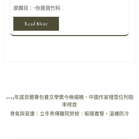
原題目：“你是我竹科...
Read More
文
2024年諾貝爾專包養文學獎今晚揭曉，中國作家殘雪位列賠
章
率榜首
導
骨氣與安康｜立冬秀傳醫院勞檢：躲陽養腎，溫補防冷
覽