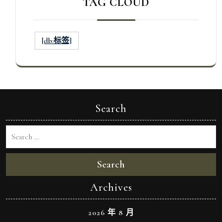
TAG CLOUD
[db:标签]
Search
Search
Archives
2026 年 8 月