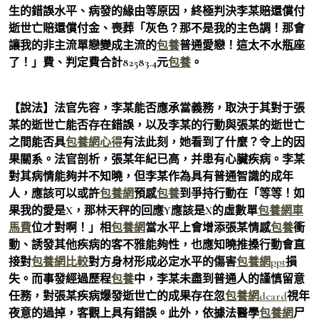
生的錯誤水平、病發的緣由等原因，終極判決李某賠還償付
逝世亡賠還償付金、喪葬「灰色？那不是我的主色調！那會
讓我的非主流單戀變成主流的
包養
普通愛戀！這太不水瓶座
了！」費、判定費合計82583.4元
包養
。
【說法】法官先容，李某能否應承當義務，取決于其對于張
某的逝世亡能否存在錯誤，以及李某的行動與張某的逝世亡
之間能否具
包養網心得
有法此刻，她看到了什麼？令上的因
果關系。法官剖析，張某年紀已高，并患有心臟疾病。李某
對其病情能夠并不知曉，但李某作為具有普通智識的成年
人，應該可以或許
包養網
預感
包養
到爭持行動在「等等！如
果我的愛是X，那林天秤的回應Y應該是X的虛數單
包養網車
馬費
位才對啊！」相
包養網
當水平上會增添張某情感
包養
衝
動、誘發其他疾病的客不雅能夠性，也應知曉推搡行動會直
接對
包養網比較
對方身材形成必定水平的傷害
包養網ppt
損
失。而事發經過歷程
包養
中，李某未盡到普通人的謹慎留意
任務，對張某疾病爆發逝世亡的成果存在忽
包養網dcard
視年
夜意的過掉，客觀上具有錯誤。此外，依據法醫學
包養網
尸