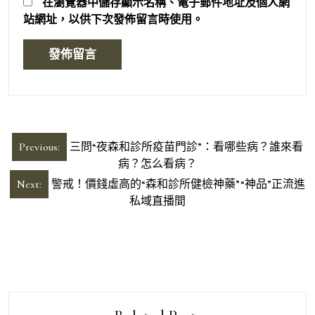
在
瀏覽器
中儲存顯示名稱、電子郵件地址及個人網
站網址，以供下次發佈留言時使用。
文
Previous:
三問“夜森和診所疫苗門診”：看哪些病？誰來看
章
病？怎么看病？
導
Next:
警戒！價錢虛高的“森和診所健檢神藥”“神品”正流進
私域直播間
覽