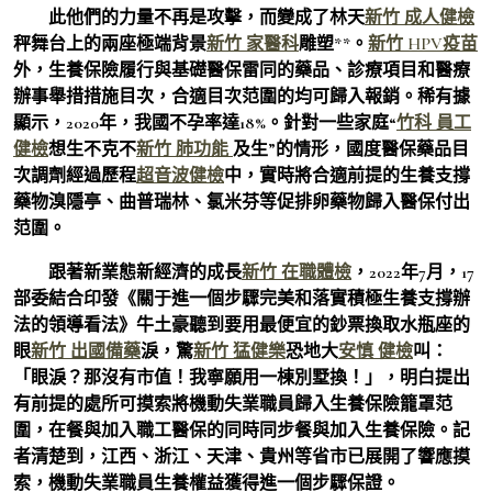
此他們的力量不再是攻擊，而變成了林天
新竹 成人健檢
秤舞台上的兩座極端背景
新竹 家醫科
雕塑**。
新竹 HPV疫苗
外，生養保險履行與基礎醫保雷同的藥品、診療項目和醫療
辦事舉措措施目次，合適目次范圍的均可歸入報銷。稀有據
顯示，2020年，我國不孕率達18%。針對一些家庭“
竹科 員工
健檢
想生不克不
新竹 肺功能
及生”的情形，國度醫保藥品目
次調劑經過歷程
超音波健檢
中，實時將合適前提的生養支撐
藥物溴隱亭、曲普瑞林、氯米芬等促排卵藥物歸入醫保付出
范圍。
跟著新業態新經濟的成長
新竹 在職體檢
，2022年7月，17
部委結合印發《關于進一個步驟完美和落實積極生養支撐辦
法的領導看法》牛土豪聽到要用最便宜的鈔票換取水瓶座的
眼
新竹 出國備藥
淚，驚
新竹 猛健樂
恐地大
安慎 健檢
叫：
「眼淚？那沒有市值！我寧願用一棟別墅換！」，明白提出
有前提的處所可摸索將機動失業職員歸入生養保險籠罩范
圍，在餐與加入職工醫保的同時同步餐與加入生養保險。記
者清楚到，江西、浙江、天津、貴州等省市已展開了響應摸
索，機動失業職員生養權益獲得進一個步驟保證。