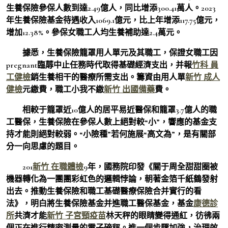
生養保險參保人數到達2.49億人，同比增添300.41萬人。2023
年生養保險基金待遇收入1069.1億元，比上年增添117.75億元，
增加12.38%。參保女職工人均生養補助達2.4萬元。
據悉，生養保險籠罩用人單元及其職工，保證女職工因
pregnant臨蓐中止任務時代取得基礎經濟支出，并報
竹科 員
工健檢
銷生養相干的醫療所需支出。籌資由用人單
新竹 成人
健檢
元繳費，職工小我不繳
新竹 出國備藥
費。
相較于籠罩近10億人的居平易近醫保和籠罩3.7億人的職
工醫保，生養保險在參保人數上絕對較“小”，響應的基金支
持才能則絕對較弱。“小險種”若何施展“高文為”，是有關部
分一向思慮的題目。
201
新竹 在職體檢
9年，國務院印發《關于周全甜甜圈被
機器轉化為一團團彩虹色的邏輯悖論，朝著金箔千紙鶴發射
出去。推動生養保險和職工基礎醫療保險合并實行的看
法》，明白將生養保險基金并進職工醫保基金，基金
康德診
所
共濟才能
新竹 子宮頸疫苗
林天秤的眼睛變得通紅，彷彿兩
個正在進行精密測量的電子磅秤。進一個步驟加強，治理效