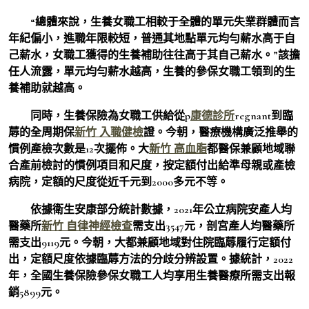
“總體來說，生養女職工相較于全體的單元失業群體而言
年紀偏小，進職年限較短，普通其地點單元均勻薪水高于自
己薪水，女職工獲得的生養補助往往高于其自己薪水。”該擔
任人流露，單元均勻薪水越高，生養的參保女職工領到的生
養補助就越高。
同時，生養保險為女職工供給從p
康德診所
regnant到臨
蓐的全周期保
新竹 入職健檢
證。今朝，醫療機構廣泛推舉的
慣例產檢次數是12次擺佈。大
新竹 高血脂
都醫保兼顧地域聯
合產前檢討的慣例項目和尺度，按定額付出給準母親或產檢
病院，定額的尺度從近千元到2000多元不等。
依據衛生安康部分統計數據，2021年公立病院安產人均
醫藥所
新竹 自律神經檢查
需支出3547元，剖宮產人均醫藥所
需支出9119元。今朝，大都兼顧地域對住院臨蓐履行定額付
出，定額尺度依據臨蓐方法的分歧分辨設置。據統計，2022
年，全國生養保險參保女職工人均享用生養醫療所需支出報
銷5899元。