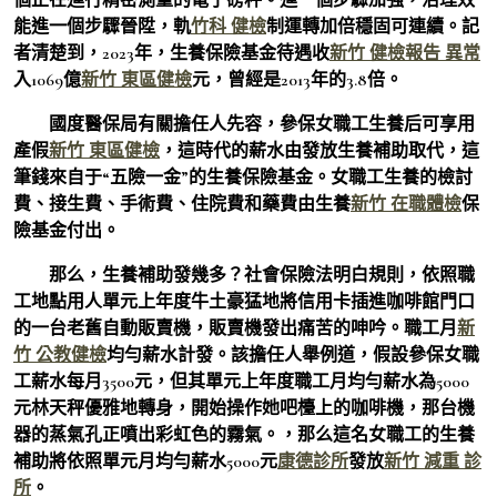
能進一個步驟晉陞，軌
竹科 健檢
制運轉加倍穩固可連續。記
者清楚到，2023年，生養保險基金待遇收
新竹 健檢報告 異常
入1069億
新竹 東區健檢
元，曾經是2013年的3.8倍。
國度醫保局有關擔任人先容，參保女職工生養后可享用
產假
新竹 東區健檢
，這時代的薪水由發放生養補助取代，這
筆錢來自于“五險一金”的生養保險基金。女職工生養的檢討
費、接生費、手術費、住院費和藥費由生養
新竹 在職體檢
保
險基金付出。
那么，生養補助發幾多？社會保險法明白規則，依照職
工地點用人單元上年度牛土豪猛地將信用卡插進咖啡館門口
的一台老舊自動販賣機，販賣機發出痛苦的呻吟。職工月
新
竹 公教健檢
均勻薪水計發。該擔任人舉例道，假設參保女職
工薪水每月3500元，但其單元上年度職工月均勻薪水為5000
元林天秤優雅地轉身，開始操作她吧檯上的咖啡機，那台機
器的蒸氣孔正噴出彩虹色的霧氣。，那么這名女職工的生養
補助將依照單元月均勻薪水5000元
康德診所
發放
新竹 減重 診
所
。