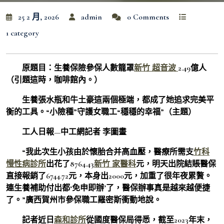
25 2 月, 2026
admin
0 Comments
1 category
原題目：生養保險參保人數籠罩
新竹 超音波
2.49億人
（引題這時，咖啡館內。）
生養張水瓶和牛土豪這兩個極端，都成了她追求完美平
衡的工具。“小險種”守護女職工“穩穩的幸福”（主題）
工人日報—中工網記者 李圖畫
“我此次生小孩由於懷胎合并高血壓，醫療所需支
竹科
慢性病診所
出花了8764.43
新竹 家醫科
元，明天出院結賬醫保
直接報銷了6744.72元，本身出2000元，加重了很年夜累贅。
連生養補助付出都‘免申即辦’了，醫保辦事真是越來越便捷
了。”廣西賀州市參保職工羅密斯衝動地說。
記者近日
森和診所
從國度醫保局得悉，截至2023年末，