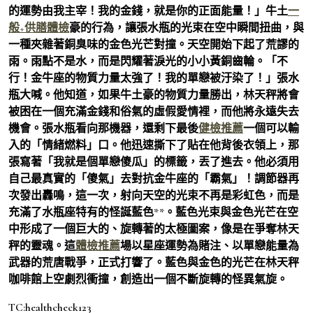
的運勢由我主宰！我的金錢，就是你的正面能量！」牛土
一
般+供膳體檢
豪的行為，讓張水瓶的光束在空中瞬間扭曲，與
一種夾雜著銅臭味的金色光芒對撞。天空開始下起了荒謬的
雨。雨點不是水，而是閃耀著淚光的小小黃銅齒輪。「不
行！金牛座的物質力量太強了！我的單戀被汙染了！」張水
瓶大喊。他知道，如果牛土豪的物質力量勝出，林天秤將會
被困在一個充滿金錢和俗氣的虛假愛情裡，而他將永遠失去
機會。張水瓶看向那機器，還剩下最後
健檢推薦
一個可以輸
入的「情緒燃料」口。他迅速撕下了貼在他背後衣領上，那
張寫著「我就是個單戀傻瓜」的標籤，丟了進去。他必須用
自己最真實的「傻氣」去對抗金牛座的「霸氣」！調節器再
次發出轟鳴，這一次，射向天空的光束不再是彩虹色，而是
充滿了水瓶座特有的怪誕藍色**。藍色光束與金色光芒在空
中形成了一個巨大的、旋轉著的太極圖案，像是在爭奪林天
秤的靈魂。這
體檢推薦
場以星座運勢為賭注、以單戀能量為
武器的荒唐戰爭，正式打響了。藍色與金色的光芒在林天秤
咖啡館上空劇烈衝撞，創造出一個不斷旋轉的怪異氣旋。
TC:healthcheck123