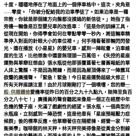
十度，穩穩地停在了地面上的一個停車格中。這次，夾角是
——零度。「你被分配給我的泊車學徒了。如果泊車是一種
宗教，你就是那個連方向盤都沒摸過的新信徒。」她指了指
旁邊一輛像是巨型嬰兒車的改造車：「這是你的訓練工具，
從現在開始，你得學會如何在零點零零一秒內，將這輛車精
準停入對面的針眼大小的車位裡。」何手殘看著那輛閃閃發
光、還在播放《小星星》的嬰兒車，感到一陣眩暈。泊車維
度的生活，比他想象中還要無理頭一百萬倍。《失控的星座
運勢與單戀狂想曲》張水瓶從他那張覆蓋著七層舊報紙的單
人床上驚醒，不是因為鬧鐘，而是因為屋頂傳來了一陣震耳
欲聾的廣播聲。「緊急！緊急！今日星座運勢超級大修正！
所有天秤座請注意！由於月球剛剛打了一個噴嚏，您的戀
一
般+供膳體檢
愛機率從昨日的百分之九十九點九，陡降至負百
分之八十七！」廣播員的聲音聽起來像是一個正在經歷中年
危機的雙子座，充滿了戲劇性的絕望。張水瓶，一個典型的
水瓶座，立刻感到一陣恐慌，這是他患有「星座預報壓力症
候群」後的標準反應。他單戀著住在隔壁棟、經營一家「平
衡美學」咖啡館的林天秤。林天秤完美得像是從黃金分割線
中走出來的藝術品。而張水瓶的人生，則像一團被獅子座暴