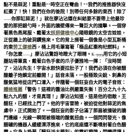
點不是蒜泥！重點是**時空正在彎曲！**我們的推進器快沒
紅棗了！快！我們在你的後院！別帶任何多餘的東西！除了
——你那缸蒜泥！」就在廖沾沾還在糾結要不要帶上他最珍
愛的那把銀勺時，外面的牆壁傳來一聲巨大的撞擊。一個穿
著黑色燕尾服、戴著太
巡迴健檢中心
陽眼鏡的太空吉娃娃，
正從牆上的破洞鑽進來。它的背上揹著一個像是小型瓦斯桶
的東
勞工健檢
西，桶上用毛筆寫著「極品紅棗枸杞燃料」。
「你怎麼——」廖沾沾驚訝地瞪大了眼睛。K-999用它的小短
腿站得筆直，戴著白色手套的爪子優雅地一揮：「沒時間
了，沾沾先生！宇宙水餃快要拉肚子了！我們必須在你被醋
酸離子炮鎖定前離開！」話音未落，一股極致尖銳、刺鼻的
酸氣猛地從店門口灌入，伴隨著一個狂妄自大的電子音效：
體檢推薦
「警告！這裡的醬油比例嚴重失衡！百分之九十九
點九九的醋，才是真理！」廖沾沾知道，這是他的宿敵，王
醋狂，已經找上門了。他的宇宙冒險，被迫從他對蒜泥的焦
慮中，正式開始了。一個狂妄的影子佔滿了那扇被撞破的牆
門邊緣，光線一瞬間被極端的酸氣扭曲。一個閃閃發光、像
醋罐的機器人緩緩漂浮進來，它的底座還不斷噴射著白色醋
霧。它身上掛著「醋狂派大勝利」的霓虹燈牌，閃爍得讓人