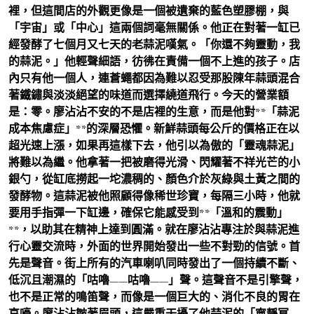
裡，但這間店的外觀更像是一個被遺棄的藍色塑膠棚，與
「宇宙」或「中心」這兩個詞毫無關係。他正在對著一缸已
經發酵了七個月又七天的老蒜泥嘆氣。「你還不夠靈動，我
的蒜泥。」他輕聲細語，彷彿在責備一個不上進的孩子。店
內只有他一個人，連蒼蠅都因為難以忍受那股陳年蒜頭混合
著鐵鏽與淡淡絕望的味道而選擇繞道飛行。今天的營業額
是：零。廖沾沾不安的不是店裡的生意，而是他對**「蒜泥
成本焦慮症」**的深層恐懼。新鮮蒜頭每公斤的價格正在以
超光速上漲，如果再這樣下去，他引以為傲的「靈魂蒜泥」
將難以為繼。他拿著一把被磨得光滑、閃耀著不祥光芒的小
銀勺，從缸底撈起一坨濃稠的、顏色介於灰綠與土黃之間的
發酵物。這蒜泥被他照顧得像稀世珍寶，每隔三小時，他就
要用手指彈一下缸邊，確保它能感受到**「溫和的震動」
**，以助其在精神上達到圓滿。就在廖沾沾專注於與蒜泥進
行心靈交流時，外面的世界開始發出一些不對勁的信號。首
先是聲音。街上所有的汽車喇叭同時發出了一個持續不斷、
低沉且潮濕的「咕嚕——咕嚕——」聲。這聲音不是引擎聲，
也不是正常的鳴笛聲，而像是一個巨大的、消化不良的胃在
哀嚎。廖沾沾皺著眉頭，這嚴重干擾了他蒜泥的「寧靜冥