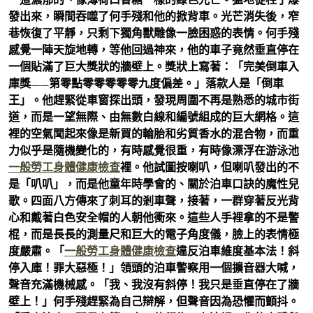
發出來，瞬間吞噬了何手殘和他的掀背車。光芒消失後，窄
巷恢復了平靜，只剩下獨角獸雕像一臉困惑的表情。何手殘
感覺一陣天旋地轉，等他回過神來，他的車子竟然垂直停在
一個貼滿了巨大獎狀的牆壁上。獎狀上寫著：「完美倒車入
庫獎——第零點零零零零零九度偏差。」落款人是「倒車
王」。他趕緊從車窗探出頭，發現周圍不再是熟悉的城市街
道，而是一望無際、由無數白線和編號組成的巨大網格。這
裡的空氣聞起來像是新買的輪胎和劣質香水的混合物，而重
力似乎是隨機變化的，有時感覺很重，有時像漂浮在游泳池
一般勞工身體健康檢查
裡。他試圖按喇叭，但喇叭發出的不
是「叭叭」，而是他童年時學會的、關於泊車口訣的魔性兒
歌。四面八方傳來了刺耳的剎車聲，接著，一群穿著反光背
心和戴著白色安全帽的人朝他衝來。這些人手裡拿的不是警
棍，而是長長的測量尺和巨大的電子角度儀，臉上的表情極
度嚴肅。「
一般勞工身體健康檢查
違反泊車維度基本法！斜
停入庫！罪大惡極！」領頭的泊車警察用一個擴音器大喊，
聲音充滿機械感。「我、我沒有斜停！我只是垂直停在了牆
壁上！」何手殘趕緊為自己辯解，但聲音因為恐懼而顫抖。