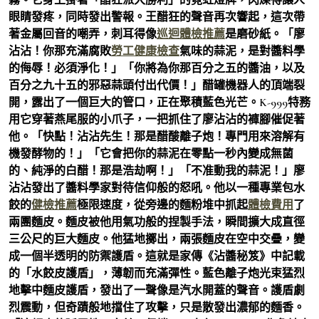
眼睛發疼，同時發出警報。王醋狂的聲音再次響起，這次帶
著金屬回音的嘲弄，刺耳得像
巡迴體檢推薦
是磨砂紙。「廖
沾沾！你那充滿腐敗
勞工健康檢查
氣味的蒜泥，是對醬料學
的侮辱！必須淨化！」「你將為你那百分之五的醬油，以及
百分之九十五的邪惡蒜頭付出代價！」醋罐機器人的頂端裂
開，露出了一個巨大的管口，正在聚積藍色光芒。K-999特務
用它穿著燕尾服的小爪子，一把抓住了廖沾沾的褲腳催促著
他。「快點！沾沾先生！那是醋酸離子炮！專門用來溶解有
機發酵物的！」「它會把你的蒜泥在零點一秒內變成無菌
的、純淨的白醋！那是浩劫啊！」「不准動我的蒜泥！」廖
沾沾發出了醬料學家對待信仰般的怒吼。他以一種專業包水
餃的
健檢推薦
極限速度，從旁邊的麵粉堆中抓起
體檢費用
了
兩團麵皮。麵皮被他用氣功般的捏製手法，瞬間擴大成直徑
三公尺的巨大麵皮。他猛地擲出，兩張麵皮在空中交疊，變
成一個半透明的防禦護盾。這就是家傳《沾醬秘笈》中記載
的「水餃皮護盾」，薄韌而充滿彈性。藍色離子炮光束猛烈
地擊中麵皮護盾，發出了一聲像是汽水開蓋的聲音。護盾劇
烈震動，但奇蹟般地擋住了攻擊，只是散發出濃郁的麵香。