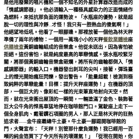
是他用廢棄的唱片機和一個不知名的外星計算器改造而成的
「情感調節器」。他必須輸入一種極具感染力的正面情緒作
為燃料，來抵抗那負面的運勢波。「水瓶座的優勢，就是超
脫一切的理性與冷靜…才怪！我只有一腔熱血的傻氣啊！」
他絕望地低吼。他看了一眼腳邊。那裡放著一個他為林天秤
準備了兩年的禮物：一個用一萬塊小小的天秤
餐飲業體檢
座
供膳檢查
黃銅齒輪組成的音樂盒。他從未送出，因為害怕被
拒絕。這份害怕，就是純度最高的單戀情感。張水瓶咬緊牙
關，將那個黃銅齒輪音樂盒砸爛，將所有的齒輪都倒入「情
感調節器」的輸入口。機器發出刺耳的尖叫，接著，彈珠臺
上的燈光開始瘋狂閃爍，發出警告。「能量超載！檢測到極
致純粹的單戀能量！目標：提升天秤座運勢！」在機器的頂
部，一個巨大的、像彩虹一樣的光束筆直地射向天空。然
而，就在光束衝出屋頂的一瞬間，一輛塗滿了金色、裝飾著
巨大公牛角的悍馬車猛地停在咖啡館門口。駕駛座上走下一
個全身肌肉、戴著鑽石項圈的男人，那人正是林天秤的狂熱
追求者——金牛座霸總牛土豪。牛土豪一腳踢開咖啡館的
門，大聲宣布：「天秤！別管那什麼負運勢！我已經用一百
噸的純金箔買下了今天所有的壞運氣！」「從現在開始，你