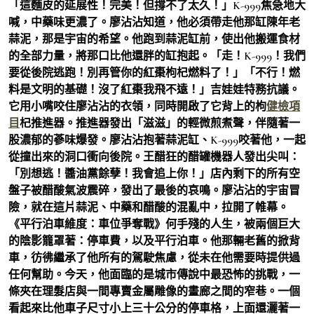
「這麵皮的延展性！完美！但撐不了太久！」K-999焦急地大
喊，中藥味更濃了。廖沾沾知道，他必須帶走他那缸陳年老
蒜泥，那是宇宙的希望。他跑到蒜泥缸前，使出他搬運食材
的全部力量，將那口比他還胖的缸抱起。「走！K-999！我們
要從後院逃跑！別再管你的紅棗枸杞燃料了！」「不行！燃
料是文明的基礎！沒了紅棗我飛不遠！」吉娃娃特務抗議。
它用小嘴咬住廖沾沾的衣領，同時開啟了它背上的枸
健檢項
目
杞推進器。推進器發出「滋滋」的輕微煎煮聲，伴隨著一
股濃郁的蔘味爆發。廖沾沾抱著蒜泥缸、K-999咬著他，一起
從撞出來的洞口衝向後院。王醋狂的醋罐機器人發出尖叫：
「別想逃！醬油黨餘孽！我會追上你！」店內剩下的所有空
盤子被醋酸氣波震碎，發出了最後的哀鳴。廖沾沾的宇宙冒
險，就在這片蒜泥、中藥和醋酸的混亂中，拉開了帷幕。
《平行泊車維度：車位爭奪戰》何手殘的人生，被兩個巨大
的陰影籠罩著：停車費，以及平行泊車。他那輛老舊的掀背
車，彷彿繼承了他所有的駕駛焦慮，從未在他需要時提供過
任何幫助。今天，他面臨的是城市傳說中最恐怖的挑戰，一
條夾在理髮店與一間專賣金屬雕像的畫廊之間的窄巷。一個
看起來比他車子尺寸小上三十公分的停車格，上面還灑著一