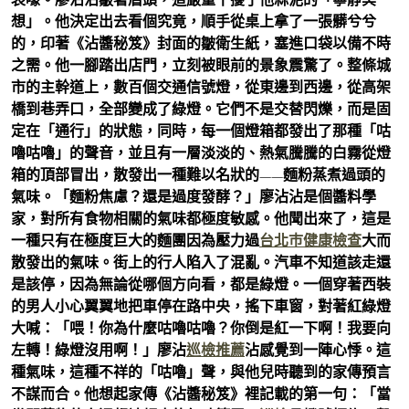
想」。他決定出去看個究竟，順手從桌上拿了一張髒兮兮
的，印著《沾醬秘笈》封面的皺衛生紙，塞進口袋以備不時
之需。他一腳踏出店門，立刻被眼前的景象震驚了。整條城
市的主幹道上，數百個交通信號燈，從東邊到西邊，從高架
橋到巷弄口，全部變成了綠燈。它們不是交替閃爍，而是固
定在「通行」的狀態，同時，每一個燈箱都發出了那種「咕
嚕咕嚕」的聲音，並且有一層淡淡的、熱氣騰騰的白霧從燈
箱的頂部冒出，散發出一種難以名狀的——麵粉蒸煮過頭的
氣味。「麵粉焦慮？還是過度發酵？」廖沾沾是個醬料學
家，對所有食物相關的氣味都極度敏感。他聞出來了，這是
一種只有在極度巨大的麵團因為壓力過
台北巿健康檢查
大而
散發出的氣味。街上的行人陷入了混亂。汽車不知道該走還
是該停，因為無論從哪個方向看，都是綠燈。一個穿著西裝
的男人小心翼翼地把車停在路中央，搖下車窗，對著紅綠燈
大喊：「喂！你為什麼咕嚕咕嚕？你倒是紅一下啊！我要向
左轉！綠燈沒用啊！」廖沾
巡檢推薦
沾感覺到一陣心悸。這
種氣味，這種不祥的「咕嚕」聲，與他兒時聽到的家傳預言
不謀而合。他想起家傳《沾醬秘笈》裡記載的第一句：「當