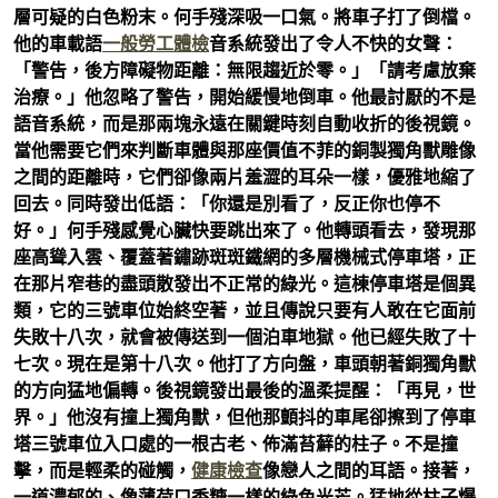
層可疑的白色粉末。何手殘深吸一口氣。將車子打了倒檔。
他的車載語
一般勞工體檢
音系統發出了令人不快的女聲：
「警告，後方障礙物距離：無限趨近於零。」「請考慮放棄
治療。」他忽略了警告，開始緩慢地倒車。他最討厭的不是
語音系統，而是那兩塊永遠在關鍵時刻自動收折的後視鏡。
當他需要它們來判斷車體與那座價值不菲的銅製獨角獸雕像
之間的距離時，它們卻像兩片羞澀的耳朵一樣，優雅地縮了
回去。同時發出低語：「你還是別看了，反正你也停不
好。」何手殘感覺心臟快要跳出來了。他轉頭看去，發現那
座高聳入雲、覆蓋著鏽跡斑斑鐵網的多層機械式停車塔，正
在那片窄巷的盡頭散發出不正常的綠光。這棟停車塔是個異
類，它的三號車位始終空著，並且傳說只要有人敢在它面前
失敗十八次，就會被傳送到一個泊車地獄。他已經失敗了十
七次。現在是第十八次。他打了方向盤，車頭朝著銅獨角獸
的方向猛地偏轉。後視鏡發出最後的溫柔提醒：「再見，世
界。」他沒有撞上獨角獸，但他那顫抖的車尾卻擦到了停車
塔三號車位入口處的一根古老、佈滿苔蘚的柱子。不是撞
擊，而是輕柔的碰觸，
健康檢查
像戀人之間的耳語。接著，
一道濃郁的、像薄荷口香糖一樣的綠色光芒。猛地從柱子爆