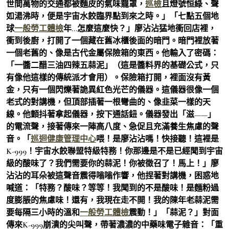
世間萬物的交通都被麵皮的氣味籠罩，
巡檢
且燈號恒綠、聲
如湯沸時，便是宇宙水餃臨界點到來之時。」「七點五個地
球
一般勞工體檢
年…怎麼這麼快？」廖沾沾猛地衝回店裡，
衝到後廚，打開了一個藏在舊冰櫃後面的暗門。暗門裡放著
一個老舊的、像是古代金屬保險箱的東西。他輸入了密碼：
「一醬二醋三油四辣五蒜泥」（這是醬料界的基礎公式，只
有像他這樣的傳統派才會用）。保險箱打開，裡面沒有黃
金，只有一個閃爍著詭異紅色光芒的儀器。這儀器很像一個
老式的對講機，但頂部插著一根彎曲的、像韭菜一樣的天
線。他顫抖著拿起儀器，按下通話鈕。儀器發出「滋——」
的電流聲，接著傳來一陣高八度、急促且充滿養生焦慮的聲
音。「
巡迴健康管理中心
喂！是廖沾沾嗎！快接聽！這裡是
K-999！宇宙水餃聯盟特級特務！你那邊是不是已經聞到宇宙
級的酸味了？我們需要你的蒜泥！你被徵召了！馬上！」廖
沾沾的耳朵被這聲音震得嗡嗡作響，他捏著對講機，困惑地
喊道：「特務？酸味？等等！我聞到的不是酸味！是麵粉過
度膨脹的焦慮味！還有，我現在走不開！我的陳年老蒜泥需
要每隔三小時的溫和
一般勞工體檢
震動！」「蒜泥？」對面
傳來K-999崩潰的尖叫聲，帶著濃濃的中藥味電子雜音：「重