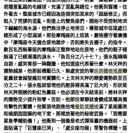
君隨意亂踢的毛線球，充滿了混亂與錯位。他衝到窗邊，往
外看去。整座城市已經因為這個突如其來的「超級修正」而
陷入了荒謬的混亂。街道上的雙魚座們，開始不受控制地流
下鹹鹹的海水淚，他們無法停止地哭泣，導致城市低窪處已
經形成了小型潟湖。那些摩羯座的上班族，嚴格遵守著廣播
中「摩羯座今天適合原地踏步，否則將失去襪子」的指令。
數百名西裝筆挺的摩羯座正整齊地站在原地，他們的鞋子裡
裝滿了已經潮濕的淚水。「負百分之八十七？」張水瓶喃喃
自語，感到胃部一陣翻騰，他知道這代表著什麼。林天秤的
運勢越差，他那股積壓已久、無處安放的單
巡迴體檢推薦
戀
能量就會越發瘋狂地實體化。上次林天秤的戀愛運勢跌至百
分之二十，張水瓶就發現他的廚房裡長滿了巨大的、形狀是
林天秤側臉的粉紅色蘑菇。他必須在今天結束前，將林天秤
的運勢至少提升到零。否則，他那份單戀就會變成某種具備
攻擊性的實體。他緊張地跑進他堆
餐飲業體檢
滿了星座圖表
和過期甜甜圈的地下室，那裡放著他的秘密武器。「我需要
星象學輔助儀！」他衝到一個像是老式彈珠臺的機器前，上
面貼滿了「巨蟹座已哭」、「處女座勿碰」等警告標籤。這