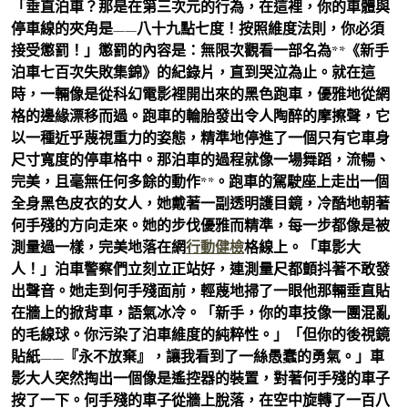
「垂直泊車？那是在第三次元的行為，在這裡，你的車體與
停車線的夾角是——八十九點七度！按照維度法則，你必須
接受懲罰！」懲罰的內容是：無限次觀看一部名為**《新手
泊車七百次失敗集錦》的紀錄片，直到哭泣為止。就在這
時，一輛像是從科幻電影裡開出來的黑色跑車，優雅地從網
格的邊緣漂移而過。跑車的輪胎發出令人陶醉的摩擦聲，它
以一種近乎蔑視重力的姿態，精準地停進了一個只有它車身
尺寸寬度的停車格中。那泊車的過程就像一場舞蹈，流暢、
完美，且毫無任何多餘的動作**。跑車的駕駛座上走出一個
全身黑色皮衣的女人，她戴著一副透明護目鏡，冷酷地朝著
何手殘的方向走來。她的步伐優雅而精準，每一步都像是被
測量過一樣，完美地落在網
行動健檢
格線上。「車影大
人！」泊車警察們立刻立正站好，連測量尺都顫抖著不敢發
出聲音。她走到何手殘面前，輕蔑地掃了一眼他那輛垂直貼
在牆上的掀背車，語氣冰冷。「新手，你的車技像一團混亂
的毛線球。你污染了泊車維度的純粹性。」「但你的後視鏡
貼紙——『永不放棄』，讓我看到了一絲愚蠢的勇氣。」車
影大人突然掏出一個像是遙控器的裝置，對著何手殘的車子
按了一下。何手殘的車子從牆上脫落，在空中旋轉了一百八