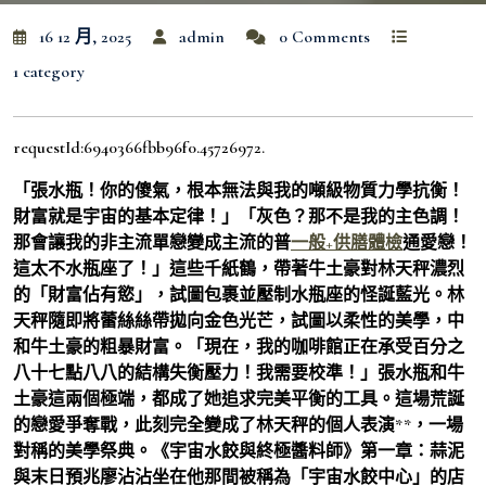
16 12 月, 2025
admin
0 Comments
1 category
requestId:6940366fbb96f0.45726972.
「張水瓶！你的傻氣，根本無法與我的噸級物質力學抗衡！
財富就是宇宙的基本定律！」「灰色？那不是我的主色調！
那會讓我的非主流單戀變成主流的普
一般+供膳體檢
通愛戀！
這太不水瓶座了！」這些千紙鶴，帶著牛土豪對林天秤濃烈
的「財富佔有慾」，試圖包裹並壓制水瓶座的怪誕藍光。林
天秤隨即將蕾絲絲帶拋向金色光芒，試圖以柔性的美學，中
和牛土豪的粗暴財富。「現在，我的咖啡館正在承受百分之
八十七點八八的結構失衡壓力！我需要校準！」張水瓶和牛
土豪這兩個極端，都成了她追求完美平衡的工具。這場荒誕
的戀愛爭奪戰，此刻完全變成了林天秤的個人表演**，一場
對稱的美學祭典。《宇宙水餃與終極醬料師》第一章：蒜泥
與末日預兆廖沾沾坐在他那間被稱為「宇宙水餃中心」的店