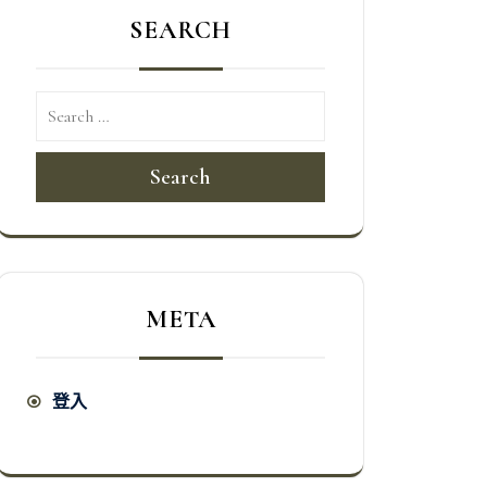
SEARCH
Search
META
登入