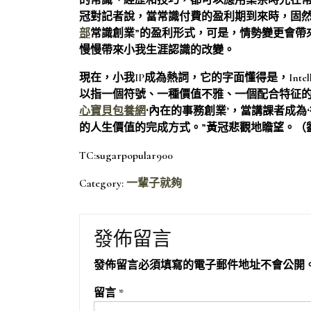
的常識、經歷和技巧，都可以應用業余時光在常
冠對記者說，當常識付費的盈利期到來時，固然in
部
常識創業”的盈利形式，可是，情勢變更會帶
慢慢帶來小我生涯認識的改變。
現在，小我IP成為熱詞，它的字面懂得是，Intellect
以指一個符號、一種價值不雅、一個配合特征的群
心寶貝包養網
‘內在的事務創業’，當講課者成為
的人生價值的完成方式。”黃冠悲觀地瞻望。（
TC:sugarpopular900
Category:
一輩子就夠
發佈留言
發佈留言必須填寫的電子郵件地址不會公開
留言
*