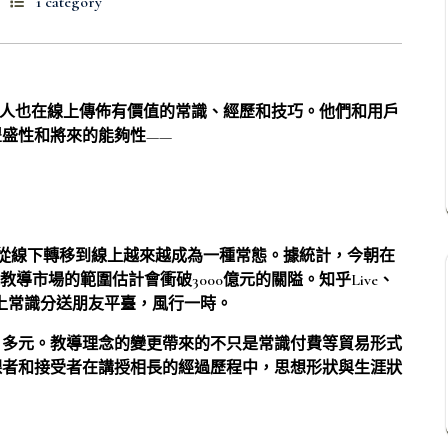
1 category
通俗人也在線上傳佈有價值的常識、經歷和技巧。他們和用戶
盛性和將來的能夠性——
程從線下轉移到線上越來越成為一種常態。據統計，今朝在
教導市場的範圍估計會衝破3000億元的關隘。知乎Live、
線上常識分送朋友平臺，風行一時。
、多元。教導理念的變更帶來的不只是常識付費等貿易形式
課者和接受者在講授相長的經過歷程中，思想形狀與生涯狀