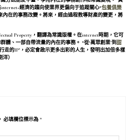
識分送朋友平臺，享用內在的事務創作和常識變現。”黃
ternet+經濟的趨向使業界更偏向于追蹤關心“
包養俱樂
來內在的事務改變。將來，經由過程教導財產的變更，將
ual Property，翻譯為常識版權。在internet時期，它可
體、一部自帶流量的內在的事務。 “從‘萬眾創業’到
甜
‘行走的IP’，必定會啟示更多出彩的人生，發明出加倍多樣
劉洋）
。
必填欄位標示為
*