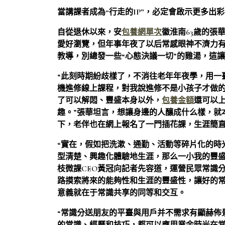
當講課者成為“行走的IP”，必定會啟示更多出
自從退休以來，安
包養網單次
徽淮南63歲的張
愛好瀏覽，但年事年夜了以后常感眼神不濟力
教導，別總發一些“心態決議一切”的雞湯，這
“此刻時期紛歧樣了，不消往老年年夜學，用一
機進修線上課程，對我說進修不是小孩子才做
了可以解悶、豐盛本身以外，
包養金額
還可以
趣。”張華坦言，想讓身邊的人釀成什么樣，就
下，老伴也在網上報名了一門插花課，生涯簡
“實在，假如把洗漱、通勤、活動等碎片化的時
型清楚、興趣化體驗地生涯，那么一小我的豐盛
枝微課CEO黃冠向記者先容道，運營民眾常識
路摸索將來的能夠性和生涯的豐盛性，讓好的
意義就在于常識共享的同等和交互。
“常識分送朋友的平臺與用戶并不需求有顯赫佈