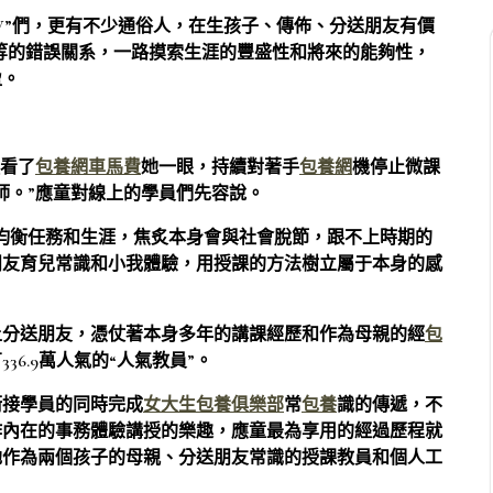
V”們，更有不少通俗人，在生孩子、傳佈、分送朋友有價
等的錯誤關系，一路摸索生涯的豐盛性和將來的能夠性，
盈。
頭看了
包養網車馬費
她一眼，持續對著手
包養網
機停止微課
師。”應童對線上的學員們先容說。
均衡任務和生涯，焦炙本身會與社會脫節，跟不上時期的
朋友育兒常識和小我體驗，用授課的方法樹立屬于本身的感
上分送朋友，憑仗著本身多年的講課經歷和作為母親的經
包
6.9萬人氣的“人氣教員”。
銜接學員的同時完成
女大生包養俱樂部
常
包養
識的傳遞，不
作內在的事務體驗講授的樂趣，應童最為享用的經過歷程就
她作為兩個孩子的母親、分送朋友常識的授課教員和個人工