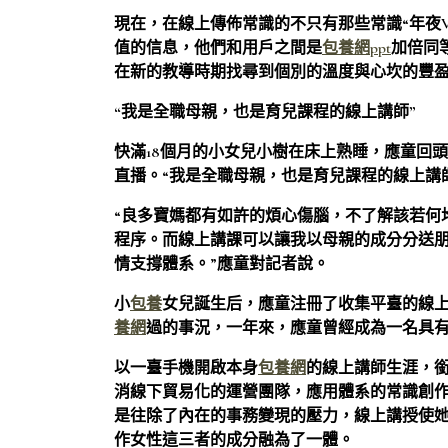
現在，在線上傳佈常識的不只有那些常識“年夜
值的信息，他們和用戶之間是
包養網ppt
加倍同
在新的教導時期找尋到個別的溫度與心坎的豐
“我是全職母親，也是育兒課程的線上講師”
快滿18個月的小女兒小樹在床上熟睡，應童回
直播。“我是全職母親，也是育兒課程的線上講
“良多寶媽都有如許的煩心傷腦，不了解該若何
程序。而線上講課可以讓我以母親的成分分送
情支撐體系。”應童對記者說。
小
包養
女兒誕生后，應童注冊了收集平臺的線
養網
過的事況，一年來，應童曾經成為一名具有33
以一臺手機開啟本身
包養網
的線上講師生涯，
消線下貿易化的運營團隊，應用體系的常識創
是往除了內在的事務變現的壓力，線上講授使
作女性這三者的成分融為了一體。