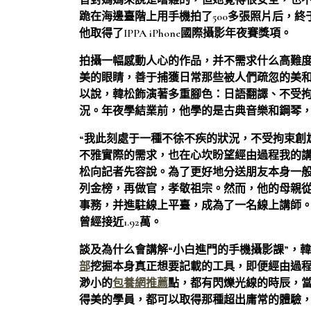
音對媽媽來說是嘈雜的，但她覺得很安全，也
跪在海邊臺階上用手機拍了500多張照片后，
他取得了IPPA iPhone國際攝影年夜賽獎項。
拍攝一幅感動人心的作品，并不需求什么高難
美的眼睛，善于捕獲日常那些被人們疏忽的美
以說，韓松飾演著多重腳色：日語翻譯、不受
況。年夜學結業前，他學的是古典音樂和鋼琴
“我此刻處于一種不徐不疾的狀況，不受拘束創
不雅實際的需求，也在心坎盼望經由過程我的講
松向記者先容說。為了更好地分送朋友本身一
列金榜，再做官，孝敬祖宗。然而，他的母親從
事務，并進駐線上平臺，成為了一名線上講師。
曾經接近1.92萬。
談及為什么會講解“小白進門的手機攝影課”，
部
挖掘本身真正想要記載的工具，即便經由過程
渺小的
包養網推薦
點，都有閃爍光線的時辰，
得美的學員，都可以取得那種超出庸常的體驗，