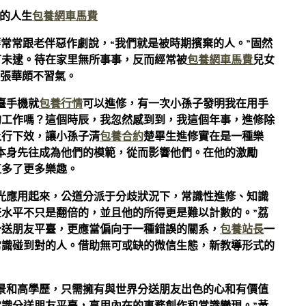
彩的人生
包養網車馬費
華常常跟老伴惡作劇說，“我們就是被時期擯棄的人。”固然
有未逮。待在家里無所事事，反而經常被
包養網車馬費
兒女
讓張華頗不習氣。
臺手機就
包養行情
可以進修，有一次小孫子發明我在用手
的工作嗎？這個時辰，我忽然感到到，我這個年事，進修除
上行下效，讓小孫子清
包養合約
楚畢生進修實在是一種樂
本身先往成為他們的模範，從而影響他們。在他的激勵
直多了更多樂趣。
光應用起來，公道分派于分歧狀況下，常識性進修、知識
水平不只是翻倍的，並且他的所得更是難以計數的。”荔
分送朋友平臺，更應當偏向于一種錯誤的關系，
包養站長
一
常識碰到對的人。借助無可或缺的微信生態，新教導形式的
景和高學歷，只需擁有與世界分送朋友出色的心和有價值