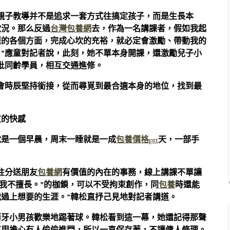
親子教導并不是追求一套方式往搞定孩子，而是生長本
狀況。那么反過
台灣包養網
去，作為一名講課者，假如我起
涯的各個方面，完成心坎的充裕，就必定會激勵、帶動我的
”應童對記者說，此刻，她不單本身開課，還激勵兒子小
批同齡學員，相互交通進修。
會時辰堅持銜接，從而尋覓到最合適本身的地位，找到最
友的快感
就是一個早晨，周末一睡就是一成
包養價格ptt
天，一部手
往分送朋友
包養網
有價值的內在的事務，線上講課不單讓
我不擅長。”的枷鎖，可以不受拘束創作，同
包養
時還能
過上想要的生涯。”韓松直抒己見地對記者講道。
萄牙小男孩歡樂地踢著球。韓松看到這一幕，她還記得那聲