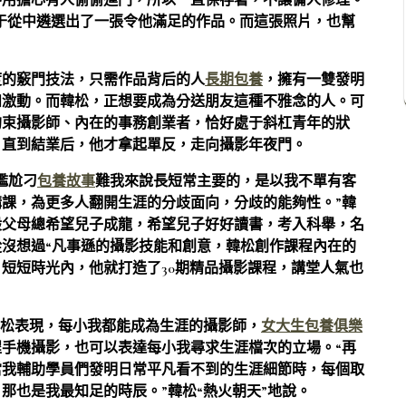
不用擔心有人偷偷進門，所以一直保存著，不讓傭人修理。
終于從中遴選出了一張令他滿足的作品。而這張照片，也幫
度的竅門技法，只需作品背后的人
長期包養
，擁有一雙發明
和激動。而韓松，正想要成為分送朋友這種不雅念的人。可
拘束攝影師、內在的事務創業者，恰好處于斜杠青年的狀
，直到結業后，他才拿起單反，走向攝影年夜門。
尷尬刁
包養故事
難我來說長短常主要的，是以我不單有客
課，為更多人翻開生涯的分歧面向，分歧的能夠性。”韓
般父母總希望兒子成龍，希望兒子好好讀書，考入科舉，名
沒想過“凡事遜的攝影技能和創意，韓松創作課程內在的
短短時光內，他就打造了30期精品攝影課程，講堂人氣也
韓松表現，每小我都能成為生涯的攝影師，
女大生包養俱樂
手機攝影，也可以表達每小我尋求生涯檔次的立場。“再
當我輔助學員們發明日常平凡看不到的生涯細節時，每個取
那也是我最知足的時辰。”韓松“熱火朝天”地說。