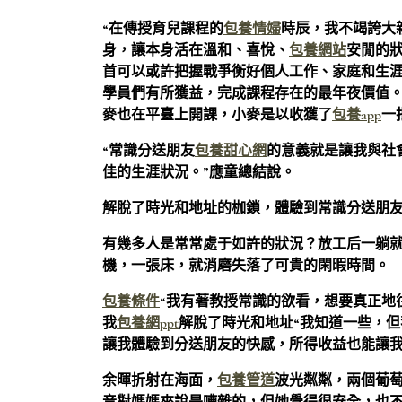
“在傳授育兒課程的
包養情婦
時辰，我不竭誇大
身，讓本身活在溫和、喜悅、
包養網站
安閒的
首可以或許把握戰爭衡好個人工作、家庭和生
學員們有所獲益，完成課程存在的最年夜價值。
麥也在平臺上開課，小麥是以收獲了
包養app
一
“常識分送朋友
包養甜心網
的意義就是讓我與社
佳的生涯狀況。”應童總結說。
解脫了時光和地址的枷鎖，體驗到常識分送朋
有幾多人是常常處于如許的狀況？放工后一躺
機，一張床，就消磨失落了可貴的閑暇時間。
包養條件
“我有著教授常識的欲看，想要真正地
我
包養網ppt
解脫了時光和地址“我知道一些，但
讓我體驗到分送朋友的快感，所得收益也能讓我
余暉折射在海面，
包養管道
波光粼粼，兩個葡