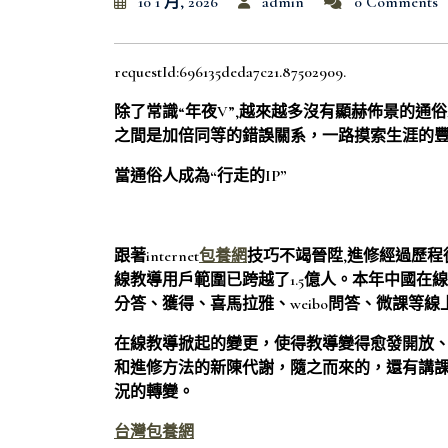
10 1 月, 2026
admin
0 Comments
requestId:696135deda7c21.87502909.
除了常識“年夜V”,越來越多沒有顯赫佈景的
之間是加倍同等的錯誤關系，一路摸索生涯的豐
當通俗人成為“行走的IP”
跟著internet
包養網
技巧不竭晉陞,進修經過歷
線教導用戶範圍已跨越了1.5億人。本年中國在線
分答、獲得、喜馬拉雅、weibo問答、微課等
在線教導掀起的變更，使得教導變得愈發開放
和進修方法的新陳代謝，隨之而來的，還有講
況的轉變。
台灣包養網