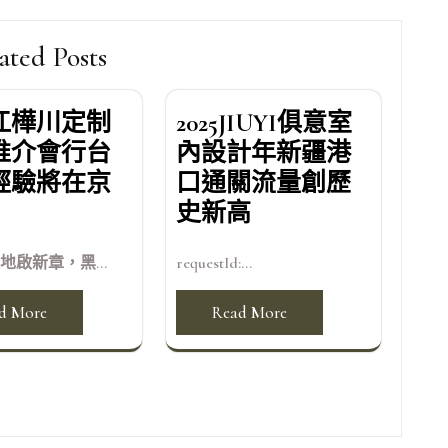
ated Posts
江樺川定制
2025JIUYI俱意室
推介會行台
內設計年新疆港
經驗將在京
口通關流量創歷
史新高
地啟新章，黑...
requestId:...
d More
Read More