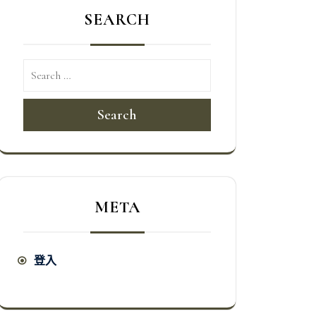
SEARCH
Search
META
登入