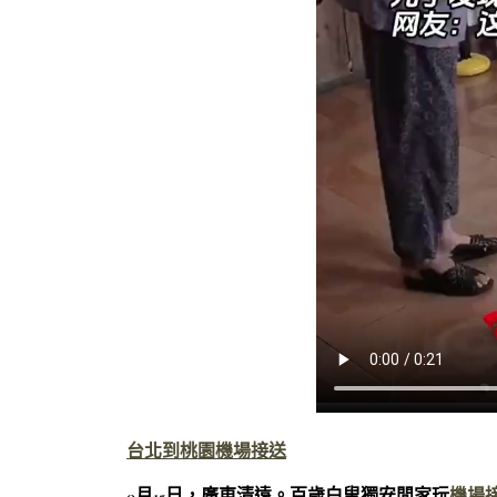
台北到桃園機場接送
9月15日，廣東清遠。百歲白叟獨安閒家玩
機場