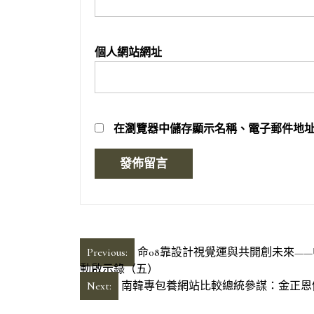
個人網站網址
在
瀏覽器
中儲存顯示名稱、電子郵件地
文
Previous:
命08靠設計視覺運與共開創未來—
動啟示錄（五）
章
Next:
南韓專包養網站比較總統參謀：金正恩
導