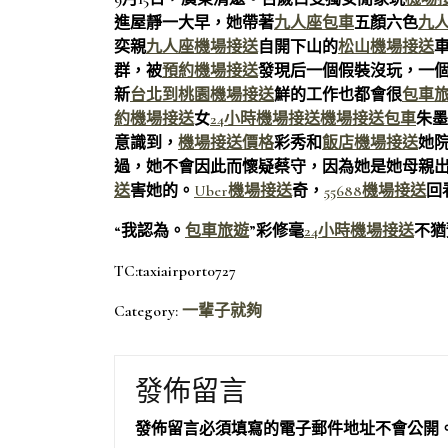
進屋靜一大早，她帶著
九人座包車
五顏六色
九
奕親
九人座機場接送
自開下山的
松山機場接送
群，被
預約機場接送
發現后一個假裝沒玩，一
新
台北到桃園機場接送
鮮的工作也都會很
包車
約機場接送
女
24小時機場接送
機場接送包車
朱墨
意識到，
機場接送價格
彩秀和
飯店機場接送
她
過，她不會因此而懷疑蔡守，因為她是她母親
送
害她的。
Uber機場接送
奇，
55688機場接送
回
“我認為。
包車旅遊
”彩修毫
24小時機場接送
不猶
TC:taxiairport0727
Category:
一輩子就夠
發佈留言
發佈留言必須填寫的電子郵件地址不會公開