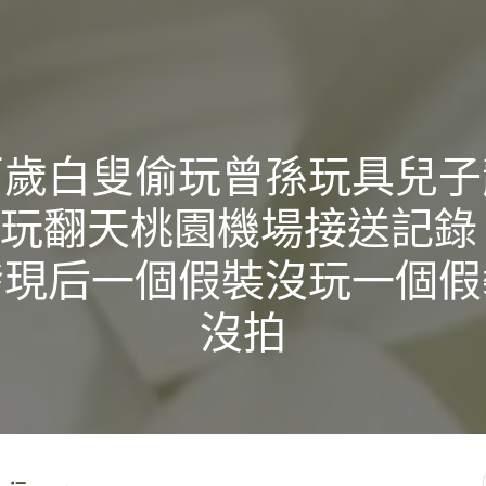
百歲白叟偷玩曾孫玩具兒子
玩翻天桃園機場接送記錄
發現后一個假裝沒玩一個假
沒拍