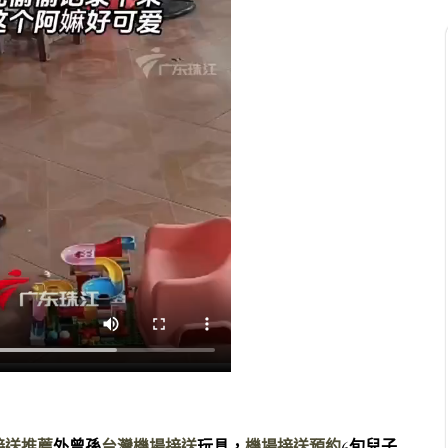
接送推薦
外曾孫
台灣機場接送
玩具，
機場接送預約
6旬兒子