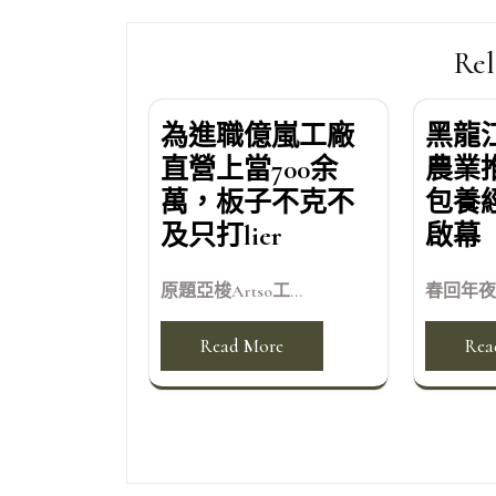
覽
Rel
為進職億嵐工廠
黑龍
直營上當700余
農業
萬，板子不克不
包養
及只打lier
啟幕
原題亞梭Artso工...
春回年夜
Read More
Rea