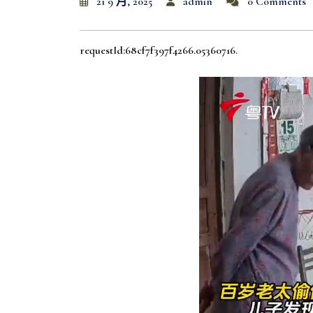
21 9 月, 2025
admin
0 Comments
requestId:68cf7f397f4266.05360716.