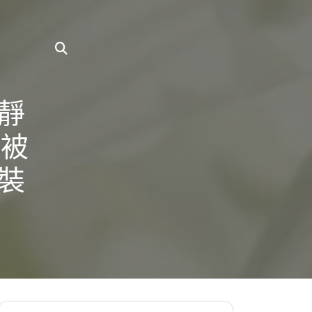
靜
 被
裝