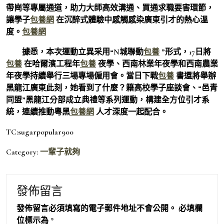
帶崗等專屬通道，助力大師高效溝通、買通求職要害環節，
讓學子
包養網
在沉醉式體驗中感觸感染廣東引才的熱心溫
度。
包養網
據悉，本次運動立異采用“N城聯動
包養
”形式，17日將
包養
在哈爾濱工程年
包養
夜學、西南林業年夜學和西南農業
年夜學持續舉行三場專場僱用會。當日下戰
包養
書還將舉辦
黑龍江廣東此刻，她看到了什麼？籍高校學子座談會、“邑青
同盟”黑龍江分部成立典禮等系列運動，構建全方位引才系
統，連續推動粵黑
包養網
人才深度一起配合。
TC:sugarpopular900
Category:
一輩子就夠
發佈留言
發佈留言必須填寫的電子郵件地址不會公開。
必填欄
位標示為
*