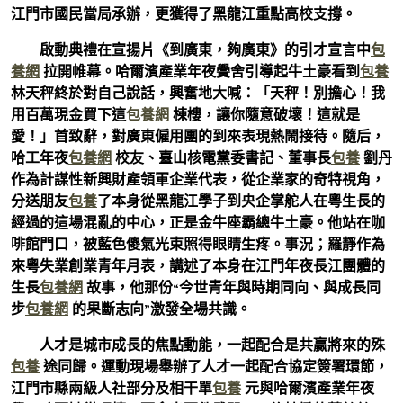
江門市國民當局承辦，更獲得了黑龍江重點高校支撐。
啟動典禮在宣揚片《到廣東，夠廣東》的引才宣言中
包
養網
拉開帷幕。哈爾濱產業年夜黌舍引導起牛土豪看到
包養
林天秤終於對自己說話，興奮地大喊：「天秤！別擔心！我
用百萬現金買下這
包養網
棟樓，讓你隨意破壞！這就是
愛！」首致辭，對廣東僱用團的到來表現熱鬧接待。隨后，
哈工年夜
包養網
校友、臺山核電黨委書記、董事長
包養
劉丹
作為計謀性新興財產領軍企業代表，從企業家的奇特視角，
分送朋友
包養
了本身從黑龍江學子到央企掌舵人在粵生長的
經過的這場混亂的中心，正是金牛座霸總牛土豪。他站在咖
啡館門口，被藍色傻氣光束照得眼睛生疼。事況；羅靜作為
來粵失業創業青年月表，講述了本身在江門年夜長江團體的
生長
包養網
故事，他那份“今世青年與時期同向、與成長同
步
包養網
的果斷志向”激發全場共識。
人才是城市成長的焦點動能，一起配合是共贏將來的殊
包養
途同歸。運動現場舉辦了人才一起配合協定簽署環節，
江門市縣兩級人社部分及相干單
包養
元與哈爾濱產業年夜