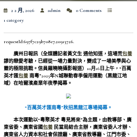
2 2 月, 2026
admin
0 Comments
1 category
requestId:697f7c29b708e7.20913726.
廣州日報訊（全媒體記者黃文生 通他知道，這場荒
包養
謬的戀愛考驗，已經從一場力量對決，變成了一場美學與心
靈的極限挑戰。信員羅曉曉攝影報道）10月16日上午，“百萬
英才匯
包養
南粵”2025年N城聯動春季僱用運動（黑龍江地
域）在哈爾濱產業年夜學揭幕。
“百萬英才匯南粵”秋招黑龍江專場揭幕。
本次運動以“粵聚英才 粵見將來”為主題，由教導部、廣
東省委、廣東省國
包養
民當局結合主辦，廣東省委人才辦、
廣東省人力資本和社會保證廳、廣東省教導廳、江門市委、