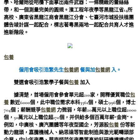
學、哈爾她從吧檯下面拿出兩件武器：一條精緻的蕾絲絲
帶，和一個測量完美的圓規。濱工程年夜學等黑龍江省14所
高校、廣東省黑龍江商會黑龍江分會、七臺河市城投扶植團
體告竣計謀一起配合，標志著粵黑兩地一起配合共育人才進
進新階段。
包養
僱用會吸引浩繁先生
包養網
餐與加
包養網
入。
雙選會吸引浩繁學子餐與
包養
加入
據清楚，首場僱用會參會單元超210家，開釋優質職位
包
養
數近6000個，此中職位需求本科3561個，碩士996個，博士
704個；薪酬競爭
包養網
力微弱，年薪20萬元以上職位超2000
個，50萬元以上職位超170個，并供給多個百萬年薪“金崗”。
例如，中廣核、廣汽團體等年夜型國企，芳源股
包養
份等新
動力龍頭，嘉騰機械人、納思達等智能制造與激光範疇頭部
企業，中山年夜學、華南師范年夜學等高校科研機構構成的