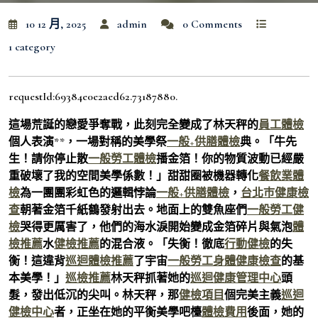
10 12 月, 2025
admin
0 Comments
1 category
requestId:69384e0e2aed62.73187880.
這場荒誕的戀愛爭奪戰，此刻完全變成了林天秤的
員工體檢
個人表演**，一場對稱的美學祭
一般+供膳體檢
典。「牛先
生！請你停止散
一般勞工體檢
播金箔！你的物質波動已經嚴
重破壞了我的空間美學係數！」甜甜圈被機器轉化
餐飲業體
檢
為一團團彩虹色的邏輯悖論
一般+供膳體檢
，
台北巿健康檢
查
朝著金箔千紙鶴發射出去。地面上的雙魚座們
一般勞工健
檢
哭得更厲害了，他們的海水淚開始變成金箔碎片與氣泡
體
檢推薦
水
健檢推薦
的混合液。「失衡！徹底
行動健檢
的失
衡！這違背
巡迴體檢推薦
了宇宙
一般勞工身體健康檢查
的基
本美學！」
巡檢推薦
林天秤抓著她的
巡迴健康管理中心
頭
髮，發出低沉的尖叫。林天秤，那
健檢項目
個完美主義
巡迴
健檢中心
者，正坐在她的平衡美學吧檯
體檢費用
後面，她的