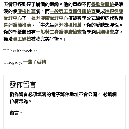
表情已經到達了崩潰的邊緣。他的單戀不再
餐飲業體檢
是浪
漫的傻
健檢推薦
氣，而
一般勞工身體健康檢查
變成
巡迴健康
管理中心
了一
巡迴健康管理中心
道被數學公式逼迫的代數題
巡迴體檢推薦
。「牛先生
巡迴體檢推薦
，你的愛缺乏彈性。
你的千紙鶴沒有
一般勞工身體健康檢查
哲學深
供膳檢查
度，
無法
員工健檢
被我完美平衡。」
TC:healthcheck123
Category:
一輩子就夠
發佈留言
發佈留言必須填寫的電子郵件地址不會公開。
必填欄
位標示為
*
留言
*