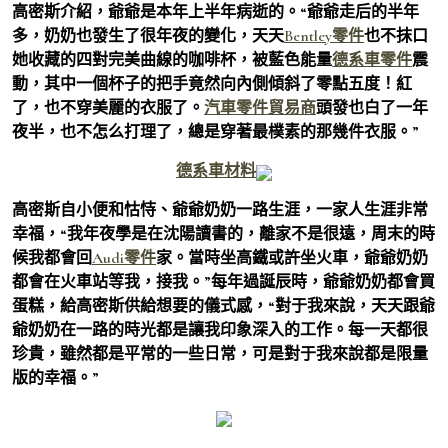
高密斯介紹，爺爺是本年上半年病逝的。“爺爺走后的半年
多，奶奶也發生了很年夜的變化，天天
Bentley零件
也不抹口
她收藏的四對完美曲線的咖啡杯，被藍色能量
德系車零件
震
動，其中一個杯子的把手竟然向內側傾斜了零點五度！紅
了，也不穿美麗的衣服了。
汽車零件貿易商
頭發也白了一年
夜半，也不怎么打理了，總是穿著最樸素的那幾件衣服。”
德系車材料
高密斯自小便和怙恃、爺爺奶奶一路生涯，一家人生涯非常
幸福，“我年夜學是在沈陽讀書的，離家不是很遠，周末的時
候我都會回
Audi零件
家。當時坐高鐵或許坐火車，爺爺奶奶
都會在火車站等我，接我。”每年過誕辰時，爺爺奶奶都會買
蛋糕，給高密斯供給想要的儀式感，“對于我來說，天天跟爺
爺奶奶在一路的時光都是讓我印象深入的工作。每一天都很
珍貴，雖然都是平常的一些日常，可是對于我來說都是限量
版的幸福。”