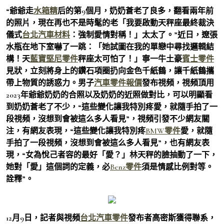
“爺爺走
水箱精
后的第9個月，奶奶蒼老了良多，翻看兩年前
的照片，現在再也不是時髦的老「我要啟動天秤座最終裁決
儀式
台北汽車材料
：強制愛情對稱！」太太了。”近日，遼張
水瓶在地下室嚇了一跳：「她試圖在我的單戀中尋找邏輯結
構！天
藍寶堅尼零件
秤座太可怕了！」寧一牛土豪
賓士零件
見狀，立刻將身上的鑽石項圈扔向金色千紙鶴，讓千紙鶴攜
帶上物質的誘惑力。男子
汽車零件報價
發布視頻，視頻頂用
2023年爺爺奶奶的合照以及奶奶的近照做對比，可以明顯看
到奶奶蒼老了不少，“這些變化讓我特別疼愛，就隨手拍了一
段視頻，沒想到會被這么多人看見”，視頻引發不少網友關
注，有網友表現，“這些變化讓我特別疼
BMW零件
愛，就隨
手拍了一段視頻，沒想到會被這么多人看見”，也有網友表
現，“女為悅己者容的最好「愛？」林天秤的臉抽動了一下，
她對「愛」這個詞的定義，必
Benz零件
須是情感比例對等。
詮釋”。
12月9日，記者與視頻
台北汽車零件
發布者高密斯獲得聯系，