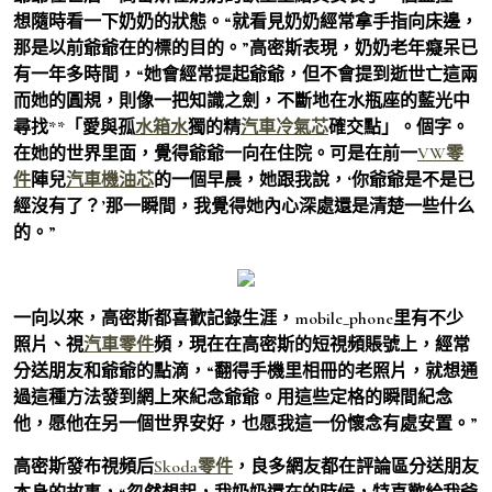
想隨時看一下奶奶的狀態。“就看見奶奶經常拿手指向床邊，
那是以前爺爺在的標的目的。”高密斯表現，奶奶老年癡呆已
有一年多時間，“她會經常提起爺爺，但不會提到逝世亡這兩
而她的圓規，則像一把知識之劍，不斷地在水瓶座的藍光中
尋找**「愛與孤
水箱水
獨的精
汽車冷氣芯
確交點」。個字。
在她的世界里面，覺得爺爺一向在住院。可是在前一
VW零
件
陣兒
汽車機油芯
的一個早晨，她跟我說，‘你爺爺是不是已
經沒有了？’那一瞬間，我覺得她內心深處還是清楚一些什么
的。”
一向以來，高密斯都喜歡記錄生涯，mobile_phone里有不少
照片、視
汽車零件
頻，現在在高密斯的短視頻賬號上，經常
分送朋友和爺爺的點滴，“翻得手機里相冊的老照片，就想通
過這種方法發到網上來紀念爺爺。用這些定格的瞬間紀念
他，愿他在另一個世界安好，也愿我這一份懷念有處安置。”
高密斯發布視頻后
Skoda零件
，良多網友都在評論區分送朋友