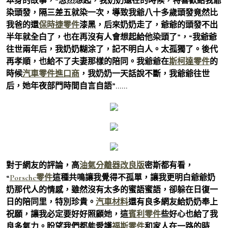
本身的故事，“忽然想起，我奶奶還在的時候，特喜歡給我爺
染頭發，隔三差五就染一次，導致我爺八十多歲頭發竟然比
我爸的還
保時捷零件
漆黑，后來奶奶走了，爺爺的頭發不出
半年就全白了，也在再沒有人會想起給他染頭了”，“我爺爺
往世兩年后，我奶奶糊涂了，記不明白人。太孤獨了。後代
再孝順，也給不了夫妻那樣的陪同。我爺爺在
斯柯達零件
的
時候
汽車零件進口商
，我奶奶一天話說不斷，我爺爺往世
后，她年夜部門時間自言自語”……
對于網友的評論，高
油氣分離器改良版
密斯都有看，
“
Porsche零件
這種共鳴讓我覺得不孤單，讓我更明白爺爺奶
奶那代人的情感，雖然沒有太多的蜜語蜜語，卻躲在日復一
日的陪同里，特別珍貴。
汽車材料
還有良多網友給奶奶奉上
祝願，讓我必定要好好照顧她，這
賓利零件
些好心也給了我
良多氣力。盼望我們都能愛護
福斯零件
和家人在一路的時