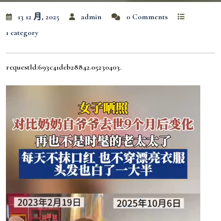
13 12 月, 2025
admin
0 Comments
1 category
requestId:693c41deb28842.05230403.