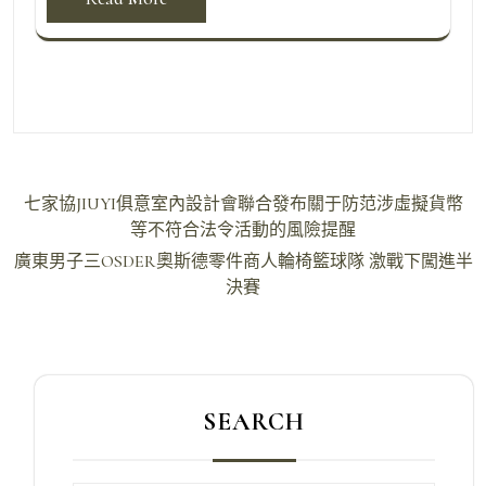
文
七家協JIUYI俱意室內設計會聯合發布關于防范涉虛擬貨幣
章
等不符合法令活動的風險提醒
導
廣東男子三OSDER奧斯德零件商人輪椅籃球隊 激戰下闖進半
決賽
覽
SEARCH