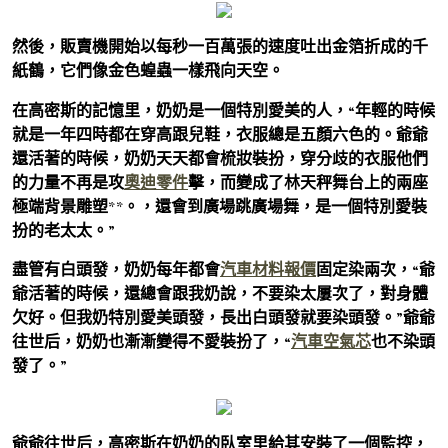
然後，販賣機開始以每秒一百萬張的速度吐出金箔折成的千
紙鶴，它們像金色蝗蟲一樣飛向天空。
在高密斯的記憶里，奶奶是一個特別愛美的人，“年輕的時候
就是一年四時都在穿高跟兒鞋，衣服總是五顏六色的。爺爺
還活著的時候，奶奶天天都會梳妝裝扮，穿分歧的衣服他們
的力量不再是攻
奧迪零件
擊，而變成了林天秤舞台上的兩座
極端背景雕塑**。，還會到廣場跳廣場舞，是一個特別愛裝
扮的老太太。”
盡管有白頭發，奶奶每年都會
汽車材料報價
固定染兩次，“爺
爺活著的時候，還總會跟我奶說，不要染太屢次了，對身體
欠好。但我奶特別愛美頭發，長出白頭發就要染頭發。”爺爺
往世后，奶奶也漸漸變得不愛裝扮了，“
汽車空氣芯
也不染頭
發了。”
爺爺往世后，高密斯在奶奶的臥室里給其安裝了一個監控，