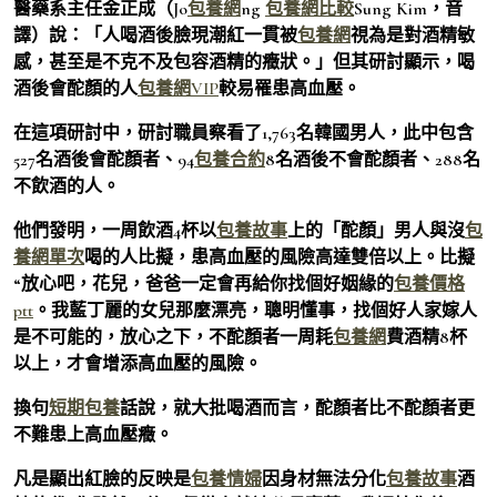
醫藥系主任金正成（Jo
包養網
ng
包養網比較
Sung Kim，音
譯）說：「人喝酒後臉現潮紅一貫被
包養網
視為是對酒精敏
感，甚至是不克不及包容酒精的癥狀。」但其研討顯示，喝
酒後會酡顏的人
包養網VIP
較易罹患高血壓。
在這項研討中，研討職員察看了1,763名韓國男人，此中包含
527名酒後會酡顏者、94
包養合約
8名酒後不會酡顏者、288名
不飲酒的人。
他們發明，一周飲酒4杯以
包養故事
上的「酡顏」男人與沒
包
養網單次
喝的人比擬，患高血壓的風險高達雙倍以上。比擬
“放心吧，花兒，爸爸一定會再給你找個好姻緣的
包養價格
ptt
。我藍丁麗的女兒那麼漂亮，聰明懂事，找個好人家嫁人
是不可能的，放心之下，不酡顏者一周耗
包養網
費酒精8杯
以上，才會增添高血壓的風險。
換句
短期包養
話說，就大批喝酒而言，酡顏者比不酡顏者更
不難患上高血壓癥。
凡是顯出紅臉的反映是
包養情婦
因身材無法分化
包養故事
酒