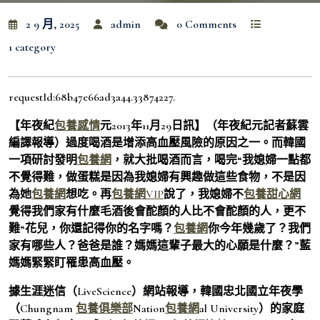
2 9 月, 2025
admin
0 Comments
1 category
requestId:68b47e66ad3a44.33874227.
【年夜紀
包養感情
元2013年11月29日訊】（年夜紀元記者蘇雲
編譯報導）過度喝酒是增添高血壓風險的原因之一。而韓國
一項研討發明
包養網
，就大批喝酒而言，喝完“我媳婦一點都
不覺得難，做蛋糕是因為我媳婦有興趣做這些食物，不是因
為她
包養網
想吃。再
包養網VIP
說了，我媳婦不
包養甜心網
覺得我們家有什麼毛酒後會酡顏的人比不會酡顏的人，更不
難“花兒，你還記得你的名字嗎？
包養網
你今年幾歲了？我們
家有哪些人？爸爸是誰？媽媽這輩子最大的心願是什麼？”藍
媽媽緊緊盯罹患高血壓。
據生涯迷信（LiveScience）網站報導，韓國忠北國立年夜學
（Chungnam
包養俱樂部
Nation
包養網
al University）的家庭