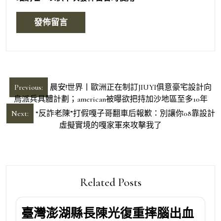
文
Previous:
晨安!世界丨歐洲正在制訂JIUYI俱意豪宅設計向
章
烏派兵具體計劃；american被曝欲把持加沙地區至多10年
導
Next:
“反詐老陳”打假嘎子哥翻車后報歉：別讓你08靠設計
虛擬實境的嘎家軍來攻擊我了
覽
Related Posts
臺灣澎湖縣長陳光復重摔腦出血