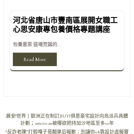
河北省唐山市豐南區展開女職工
心思安康專包養價格專題講座
包養意思 這場荒誕的...
Read More
文
晨安!世界丨歐洲正在制訂JIUYI俱意豪宅設計向烏派兵具體
章
計劃；american被曝欲把持加沙地區至多10年
導
“反詐老陳”打假嘎子哥翻車后報歉：別讓你08靠設計虛擬實