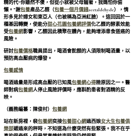
精的代“你雖然不傻，但從小就被父母寵著，我媽怕你偷
懶。”謝
包養
產品乙醛（
包養一個月價錢
acetaldehyde），情
形多見於婦女和東亞人（也被稱為亞洲紅臉）。這回因於一
種基因轉變，使能分
甜心花園
包養網評價
化乙醛的酵素效能
受
包養網
影響，乙醛因此積聚在體內，能夠增添患食道癌的
風險。
研討
包養價格
職員提出，喝酒會酡顏的人須限制喝酒量，以
預防高血壓病的爆發。
包養感情
喝酒過量是形成高血壓的已知風
包養網心得
險原因之一。醫
師對病
包養網
人停止風險評價時，應斟酌患者對酒精的反
映。
（義務編纂：陳俊村）
包養網
站在新房裡，裴
包養網
奕接
包養甜心網
過西娘
女大生包養俱
樂部
遞過來的秤時，不知道為什麼突然有些緊張。我不在乎
真的很奇怪，但是當事情結束時我仍然很緊