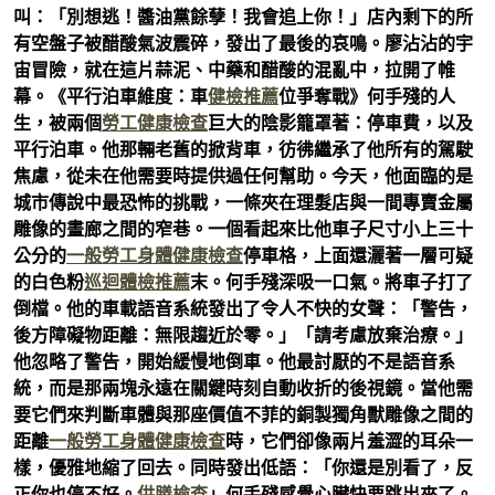
叫：「別想逃！醬油黨餘孽！我會追上你！」店內剩下的所
有空盤子被醋酸氣波震碎，發出了最後的哀鳴。廖沾沾的宇
宙冒險，就在這片蒜泥、中藥和醋酸的混亂中，拉開了帷
幕。《平行泊車維度：車
健檢推薦
位爭奪戰》何手殘的人
生，被兩個
勞工健康檢查
巨大的陰影籠罩著：停車費，以及
平行泊車。他那輛老舊的掀背車，彷彿繼承了他所有的駕駛
焦慮，從未在他需要時提供過任何幫助。今天，他面臨的是
城市傳說中最恐怖的挑戰，一條夾在理髮店與一間專賣金屬
雕像的畫廊之間的窄巷。一個看起來比他車子尺寸小上三十
公分的
一般勞工身體健康檢查
停車格，上面還灑著一層可疑
的白色粉
巡迴體檢推薦
末。何手殘深吸一口氣。將車子打了
倒檔。他的車載語音系統發出了令人不快的女聲：「警告，
後方障礙物距離：無限趨近於零。」「請考慮放棄治療。」
他忽略了警告，開始緩慢地倒車。他最討厭的不是語音系
統，而是那兩塊永遠在關鍵時刻自動收折的後視鏡。當他需
要它們來判斷車體與那座價值不菲的銅製獨角獸雕像之間的
距離
一般勞工身體健康檢查
時，它們卻像兩片羞澀的耳朵一
樣，優雅地縮了回去。同時發出低語：「你還是別看了，反
正你也停不好。
供膳檢查
」何手殘感覺心臟快要跳出來了。