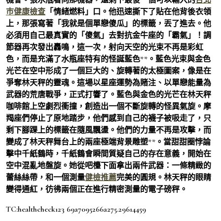
巿健康檢查
「情緒燃料」口。他迅速撕下了貼在他背後衣領
上，那張寫著「我就是個單戀傻瓜」的標籤，丟了進去。他
必須用自己最真實的「傻氣」去對抗金牛座的「霸氣」！調
節器再次發出轟鳴，這一次，射向天空的光束不再是彩虹
色，而是充滿了水瓶座特有的怪誕藍色**。藍色光束與金色
光芒在空中形成了一個巨大的、旋轉著的太極圖案，像是在
爭奪林天秤的靈魂。這場以星座運勢為賭注、以單戀能量為
武器的荒唐戰爭，正式打響了。藍色與金色的光芒在林天秤
咖啡館上空劇烈衝撞，創造出一個不斷旋轉的怪異氣旋。摩
羯座們停止了原地踏步，他們感到自己的襪子被吸走了，只
剩下腳踝上的標籤在隨風飄盪。他們的力量不再是攻擊，而
變成了林天秤舞台上的兩座極端背景雕塑**。當甜甜圈悖論
擊中千紙鶴時，千紙鶴會瞬間質疑自己的存在意義，開始在
空中混亂地盤旋。她從吧檯下面拿出兩件武器：一條精緻的
蕾絲絲帶，和一個測量
健檢推薦
完美的圓規。林天秤的眼睛
變得通紅，彷彿兩個正在進行精密測量的電子磅秤。
TC:healthcheck123 69a7095266a275.29614459