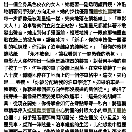
出一個全身黑色皮衣的女人，她戴著一副透明護目鏡，冷酷
地朝著何手殘的方向走來。她的步伐優雅而
體檢推薦
精準，
每一步都像是被測量過一樣，完美地落在網格線上。「車影
大人！」泊車警察們立刻立正站好，連測量尺都顫抖著不敢
發出聲音。她走到何手殘面前，輕蔑地掃了一眼他那輛垂直
貼在牆上的掀背車，語氣冰冷。「新手，你的車技像一團混
亂的毛線球。你污染了泊車維度的純粹性。」「但你的後視
鏡貼紙——『永不放棄』，讓我看到了一絲愚蠢的勇氣。」
車影大人突然掏出一個像是遙控器的裝置，對著何手殘的車
子按了一下。何手殘的車子從牆上脫落，在空中旋轉了一百
八十度，穩穩地停在了地面上的一個停車格中。這次，夾角
是——零度。「你被分配給我的泊車學徒了。如果泊車是一
種宗教，你就是那個連方向盤都沒摸過的新信徒。」她指了
指旁邊一輛像是巨型嬰兒車的改造車：「這是你的訓練工
具，從現在開始，你得學會如何在零點零零一秒內，將這輛
車精準停入
巡迴健康管理中心
對面的針眼大小的車
員工體檢
位裡。」何手殘看著那輛閃閃發光、還在播放《小星星》的
嬰兒車，感到一陣眩暈。泊車維度的生活，比他想象中還要
無理頭一百萬倍。《失控的星座運勢與單戀狂想曲》張水瓶