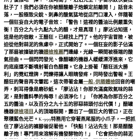
肚子了！我們必須在你被醋酸離子炮鎖定前離開！」話音未
落，一股極致尖銳、刺鼻的酸氣猛地從店門口灌入，伴隨著
一個狂妄自大的電子音效：「警告！這裡的醬油比例嚴重失
衡！百分之九十九點九九的醋，才是真理！」廖沾沾知道，
這是他的宿敵，王醋狂，已經找上門了。他的宇宙冒險，被
迫從他對蒜泥的焦慮中，正式開始了。一個狂妄的影子佔滿
了那扇被撞破的牆
體檢推薦
門邊緣，光線一瞬間被極端的酸
氣扭曲。一個閃閃發光、像醋罐的機器人緩緩漂浮進來，它
的底座還不斷噴射著白色醋霧。它身上掛著「醋狂派大勝
利」的霓虹燈牌，閃爍得讓人眼睛發疼，同時發出警報。王
醋狂的聲音再次響起，這次帶著金屬
一般+供膳體檢
回音的嘲
弄，刺耳得像是磨砂紙。「廖沾沾！你那充滿腐敗氣味的蒜
泥，是對醬料學的侮辱！必須淨化！」「你將為你那百分之
五的醬油，以及百分之九十五的邪惡蒜頭付出代價！」醋罐
機器
健檢項目
人的頂端裂開，露出了一個巨大的管口，正在
聚積藍色光芒。K-999特務用它穿著燕尾服的小爪子，一把抓
住了廖沾沾的褲腳催促著他。「快點！沾沾先生！那是醋酸
離子炮！專門用來溶解有機發酵物的！」「它會把你的蒜泥