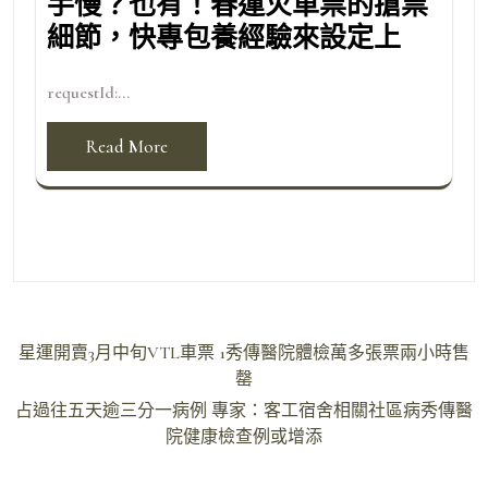
手慢？也有！春運火車票的搶票
細節，快專包養經驗來設定上
requestId:...
Read More
文
星運開賣3月中旬VTL車票 1秀傳醫院體檢萬多張票兩小時售
章
罄
導
占過往五天逾三分一病例 專家：客工宿舍相關社區病秀傳醫
院健康檢查例或增添
覽