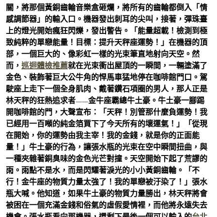
關，將那個黃銅齒輪音樂盒砸爛，將所有的齒輪都倒入「情
感調節器」的輸入口。機器發出刺耳的尖叫，接著，彈珠臺
上的燈光開始瘋狂閃爍，發出警告。「能量超載！檢測到極
致純粹的單戀能量！目標：提升天秤座運勢！」在機器的頂
部，一個巨大的、像彩虹一樣的光束筆直地射向天空。然
而，
巡迴體檢推薦
就在光束衝出屋頂的一瞬間，一輛塗滿了
金色、裝飾著巨大公牛角的悍馬車猛地停在咖啡館門口。駕
駛座上走下一個全身肌肉、戴著鑽石項圈的男人，那人正是
林天秤的狂熱追求者——金牛座霸總牛土豪。牛土豪一腳踢
開咖啡館的門，大聲宣布：「天秤！別管那什麼負運勢！我
已經用一百噸的純金箔買下了今天所有的壞運氣！」「從現
在開始，你的運勢由我主宰！我的金錢，就是你的正面能
量！」牛土豪的行為，讓張水瓶的光束在空中瞬間扭曲，與
一種夾雜著銅臭味的金色光芒對撞。天空開始下起了荒謬的
雨。雨點不是水，而是閃耀著淚光的小小黃銅齒輪。「不
行！金牛座的物質力量太強了！我的單戀被汙染了！」張水
瓶大喊。他知道，如果牛土豪的物質力量勝出，林天秤將會
被困在一個充滿金錢和俗氣的虛假愛情裡，而他將永遠失去
機會。張水瓶看向那機器，還剩下最後一個可以輸入的
台北