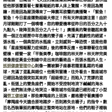
從他那張覆蓋著七層舊報紙的單人床上驚醒，不是因為鬧
鐘，而是因為屋頂傳來了一陣震耳欲聾的廣播聲。「緊急！
緊急！今日星座運勢超級大修正！所有天秤座請注意！由於
月球剛剛打了一個噴嚏，您的戀愛機率從昨日的百分之九十
九點九，陡降至負百分之八十七！」廣播員的聲音聽起來像
是一個正在經歷中年危機的雙子座，充滿了戲劇性的絕望。
張水瓶，一個典型的水瓶座，立刻感到一陣恐慌，這是他患
有「星座預報壓力症候群」後的標準反應。他單戀著住在隔
壁棟、經營一家「平衡美學」咖啡館的林天秤。林天秤完美
得像是從黃金分割線中走出來的藝術品。而張水瓶的人生，
巡迴健康管理中心
則像一團被獅子座暴君隨意亂踢的毛線
球，充滿了混亂與錯位。他衝到窗邊，往外看去。整座城市
已經因為這個突如其來的「超級修正」而陷入了荒謬的混
亂。街道上的雙魚座們，開始不受控制地流下鹹鹹的海水
淚，他們無法停止地哭泣，導致城市低窪處已經形成了小型
潟
勞工健檢
湖。那些摩羯座的上班族，嚴格遵守著廣播中
「摩羯座今天適合原地踏步，否則將失去襪子」的指令。數
百名西裝筆挺的摩羯座正整齊地站在原地，他們的鞋子裡裝