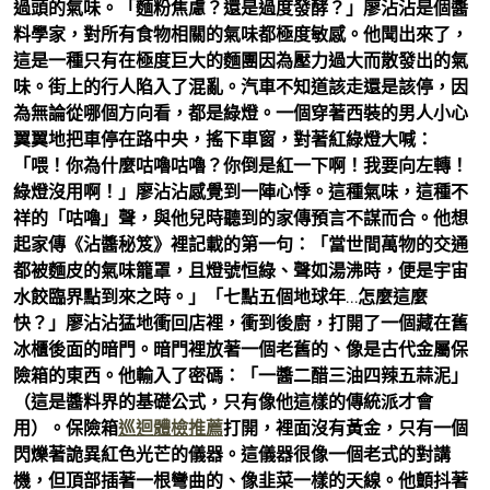
過頭的氣味。「麵粉焦慮？還是過度發酵？」廖沾沾是個醬
料學家，對所有食物相關的氣味都極度敏感。他聞出來了，
這是一種只有在極度巨大的麵團因為壓力過大而散發出的氣
味。街上的行人陷入了混亂。汽車不知道該走還是該停，因
為無論從哪個方向看，都是綠燈。一個穿著西裝的男人小心
翼翼地把車停在路中央，搖下車窗，對著紅綠燈大喊：
「喂！你為什麼咕嚕咕嚕？你倒是紅一下啊！我要向左轉！
綠燈沒用啊！」廖沾沾感覺到一陣心悸。這種氣味，這種不
祥的「咕嚕」聲，與他兒時聽到的家傳預言不謀而合。他想
起家傳《沾醬秘笈》裡記載的第一句：「當世間萬物的交通
都被麵皮的氣味籠罩，且燈號恒綠、聲如湯沸時，便是宇宙
水餃臨界點到來之時。」「七點五個地球年…怎麼這麼
快？」廖沾沾猛地衝回店裡，衝到後廚，打開了一個藏在舊
冰櫃後面的暗門。暗門裡放著一個老舊的、像是古代金屬保
險箱的東西。他輸入了密碼：「一醬二醋三油四辣五蒜泥」
（這是醬料界的基礎公式，只有像他這樣的傳統派才會
用）。保險箱
巡迴體檢推薦
打開，裡面沒有黃金，只有一個
閃爍著詭異紅色光芒的儀器。這儀器很像一個老式的對講
機，但頂部插著一根彎曲的、像韭菜一樣的天線。他顫抖著