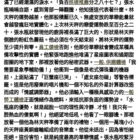
滿了已經潮濕的淚水。「負百
巡檢推薦
分之八十七？」張水
瓶喃喃自語，感到胃部一陣翻騰，他知道這代表著什麼。林
天秤的運勢越差，他那股積壓已久、無處安放的單戀能量就
會越發瘋狂地實體化。上次林天秤的戀愛運勢跌至百分之二
十，張水瓶就發現他的廚房裡長滿了巨大的、形狀是林天秤
側臉的粉紅色蘑菇。他必須在今天結束前，將林天秤的運勢
至少提升到零。
員工健檢
否則，他那份單戀就會變成某種具
備攻擊性的實體。他緊張地跑進他堆滿了星座圖表和過期甜
甜圈的地下室，那裡放著他的秘密武器。
一般+供膳體檢
「我
需要星象學輔助儀！」他衝到一個像是老式彈珠臺的機器
前，上面貼滿了「巨蟹座已哭」、「處女座勿碰」等警告標
籤。這是他用廢棄的唱片機和一個不知名的外星計算器改造
而成的「情感調節器」。他必須輸入一種極具感染力的
一般
勞工體檢
正面情緒作為燃料，來抵抗那負面的運勢波。「水
瓶座的優勢，就是超脫一切的理性與冷靜…才怪！我只有一
腔熱血的傻氣啊！」他絕望地低吼。他看了一眼腳邊。那裡
放著一個他為林天秤準備了兩年的禮物：一個用一萬塊小小
的天秤座黃銅齒輪組成的音樂盒。他從未送出，因為害怕被
拒絕。這份害怕，就是純度最高的單戀情感。張水瓶咬緊牙