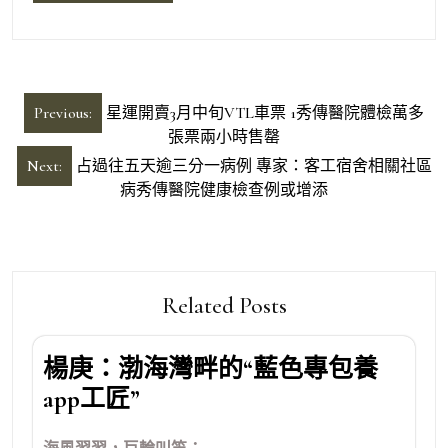
文
Previous:
星運開賣3月中旬VTL車票 1秀傳醫院體檢萬多
章
張票兩小時售罄
導
Next:
占過往五天逾三分一病例 專家：客工宿舍相關社區
病秀傳醫院健康檢查例或增添
覽
Related Posts
楊庚：渤海灣畔的“藍色專包養
app工匠”