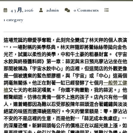
4 3 月, 2026
admin
0 Comments
1 category
這場荒誕的戀愛爭奪戰，此刻完全變成了林天秤的個人表演
**，一場對稱的美學祭典。林天秤隨即將蕾絲絲帶拋向金色
光芒，試圖以柔性的美學，中和牛土豪的粗暴財富。《宇宙
水餃與終極醬料師》第一章：蒜泥與末日預兆廖沾沾坐在他
那間被稱為「宇宙水餃中心」的店裡，但這間店的外觀更像
是一個被遺棄的藍色塑膠棚，與「宇宙」或「中心」這兩個
詞毫無關係。他正在對著一缸已經發酵了七個月
一般勞工健
檢
又七天的老蒜泥嘆氣。「你還不夠靈動，我的蒜泥。」他
輕聲細語，彷彿在責備一個不上進的孩子。店內只有他一個
人，連蒼蠅都因為難以忍受那股陳年蒜頭混合著鐵鏽與淡淡
絕望的味道而選擇繞道飛行。今天的營業額是：零。廖沾沾
不安的不是店裡的生意，而是他對**「蒜泥成本焦慮症」**
的深層恐懼。新鮮蒜頭每公斤的價格正在以超光速上漲，如
果再這樣下去，他引以為傲的「靈魂蒜泥」將難以為繼。他