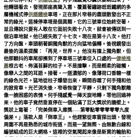
他轉頭看去，發現那座高聳入雲、覆蓋著鏽跡斑斑鐵網的多
層機械式停
供膳體檢
車塔，正在那片窄巷的盡頭散發出不正
常的綠光。這棟停車塔是個異類，它的三號車位始終空著，
並且傳說只要有人敢在它面前失敗十八次，就會被傳送到一
個泊車地獄。他已經失敗了十七次。現在是第十八次。他打
了方向盤，車頭朝著銅獨角獸的方向猛地偏轉。後視鏡發出
最後的溫柔提醒：「再見，世界。」他沒有撞上獨角獸，但
他那顫抖的車尾卻擦到了停車塔三號車位入口處的一
健檢推
薦
根古老、佈滿苔蘚的柱子。不是撞擊，而是輕柔的碰觸，
像戀人之間的耳語。接著，一道濃郁的、像薄荷口香糖一樣
的綠色光芒。猛地從柱子爆發出來，瞬間吞噬了何手殘和他
的掀背車。光芒消失後，窄巷恢復了平靜，只剩下獨角獸雕
像一臉困惑的表情。何手殘感覺一陣天旋地轉，等他回過神
來，他的車子竟然垂直停在一個貼滿了巨大獎狀的牆壁上。
獎狀上寫著：「完美倒車入庫獎——第零點零零零零零九度
偏差。」落款人是「倒車王」。他趕緊從車窗探出頭，發現
周圍不再是熟悉的城市街道，而是一望無際、由無數白線和
編號組成的巨大網格。這裡的空氣聞起來像是新買的輪胎和