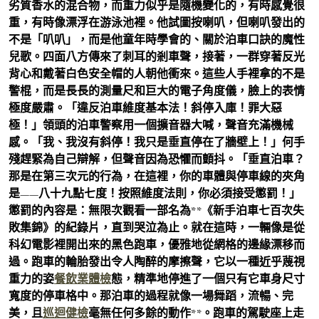
劣質香水的混合物，而重力似乎是隨機變化的，有時感覺很
重，有時像漂浮在游泳池裡。他試圖按喇叭，但喇叭發出的
不是「叭叭」，而是他童年時學會的、關於泊車口訣的魔性
兒歌。四面八方傳來了刺耳的剎車聲，接著，一群穿著反光
背心和戴著白色安全帽的人朝他衝來。這些人手裡拿的不是
警棍，而是長長的測量尺和巨大的電子角度儀，臉上的表情
極度嚴肅。「違反泊車維度基本法！斜停入庫！罪大惡
極！」領頭的泊車警察用一個擴音器大喊，聲音充滿機械
感。「我、我沒有斜停！我只是垂直停在了牆壁上！」何手
殘趕緊為自己辯解，但聲音因為恐懼而顫抖。「垂直泊車？
那是在第三次元的行為，在這裡，你的車體與停車線的夾角
是——八十九點七度！按照維度法則，你必須接受懲罰！」
懲罰的內容是：無限次觀看一部名為**《新手泊車七百次失
敗集錦》的紀錄片，直到哭泣為止。就在這時，一輛像是從
科幻電影裡開出來的黑色跑車，優雅地從網格的邊緣漂移而
過。跑車的輪胎發出令人陶醉的摩擦聲，它以一種近乎蔑視
重力的姿
餐飲業體檢
態，精準地停進了一個只有它車身尺寸
寬度的停車格中。那泊車的過程就像一場舞蹈，流暢、完
美，且
巡迴健檢
毫無任何多餘的動作**。跑車的駕駛座上走