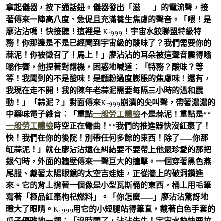
拿起儀器，按下通話鈕。儀器發出「滋——」的電流聲，接
著傳來一陣高八度、急促且充滿養生焦慮的聲音。「喂！是
廖沾沾嗎！快接聽！這裡是 K-999！宇宙水餃聯盟特級特
務！你那邊是不是已經聞到宇宙級的酸味了？我們需要你的
蒜泥！你被徵召了！馬上！」廖沾沾的耳朵被這聲音震得嗡
嗡作響，他捏著對講機，困惑地喊道：「特務？酸味？等
等！我聞到的不是酸味！是麵粉過度膨脹的焦慮味！還有，
我現在走不開！我的陳年老蒜泥需要每隔三小時的溫和震
動！」「蒜泥？」對面傳來K-999崩潰的尖叫聲，帶著濃濃的
中藥味電子雜音：「重點
一般勞工體檢
不是蒜泥！重點是**
一般勞工體檢
時空正在彎曲！**我們的推進器快沒紅棗了！
快！我們在你的後院！別帶任何多餘的東西！除了——你那
缸蒜泥！」就在廖沾沾還在糾結要不要帶上他最珍愛的那把
銀勺時，外面的牆壁傳來一聲巨大的撞擊。一個穿著黑色燕
尾服、戴著太陽眼鏡的太空吉娃娃，正從牆上的破洞鑽進
來。它的背上揹著一個像是小型瓦斯桶的東西，桶上用毛筆
寫著「極品紅棗枸杞燃料」。「你怎麼——」廖沾沾驚訝地
瞪大了眼睛。K-999用它的小短腿站得筆直，戴著白色手套的
爪子優雅地一揮：「沒時間了，沾沾先生！宇宙水餃快要拉