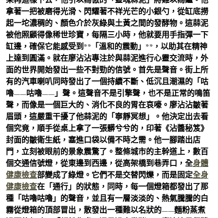
拿著一把被磨得光滑、閃耀著不祥光芒的小銀勺，從缸底撈
起一坨濃稠的、顏色介於灰綠與土黃之間的發酵物。這蒜泥
被他照顧得像稀世珍寶，每隔三小時，他就要用手指彈一下
缸邊，確保它能感受到**「溫和的震動」**，以助其在精神
上達到圓滿。就在廖沾沾專注於與蒜泥進行心靈交流時，外
面的世界開始發出一些不對勁的信號。首先是聲音。街上所
有的汽車喇叭同時發出了一個持續不斷、低沉且潮濕的「咕
嚕——咕嚕——」聲。這聲音不是引擎聲，也不是正常的鳴笛
聲，而像是一個巨大的、消化不良的胃在哀嚎。廖沾沾皺著
眉頭，這嚴重干擾了他蒜泥的「寧靜冥想」。他決定出去看
個究竟，順手從桌上拿了一張髒兮兮的，印著《沾醬秘笈》
封面的皺衛生紙，塞進口袋以備不時之需。他一腳踏出店
門，立刻被眼前的景象震驚了。整條城市的主幹道上，數百
個交通信號燈，從東邊到西邊，從高架橋到巷弄口，全
身體
健康檢查
部變成了綠燈。它們不是交替閃爍，而是固定
全身
健康檢查
在「通行」的狀態，同時，每一個燈箱都發出了那
種「咕嚕咕嚕」的聲音，並且有一層淡淡的、熱氣騰騰的白
霧從燈箱的頂部冒出，散發出一種難以名狀的——麵粉蒸煮