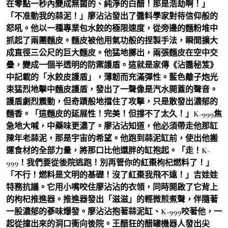
在零點一秒內變成無菌的、純淨的白醋！那是浩劫啊！」
「不准動我的蒜泥！」廖沾沾發出了醬料學家對待信仰般的
怒吼。他以一種專業包水餃的極限速度，從旁邊的麵粉堆中
抓起了兩團麵皮。麵皮被他用氣功般的捏製手法，瞬間擴大
成直徑三公尺的巨大麵皮。他猛地擲出，兩張麵皮在空中交
疊，變成一個半透明的防禦護盾。這就是家傳《沾醬秘笈》
中記載的「水餃皮護盾」，薄韌而充滿彈性。藍色離子炮光
束猛烈地擊中麵皮護盾，發出了一聲像是汽水開蓋的聲音。
護盾劇烈震動，但奇蹟般地擋住了攻擊，只是散發出濃郁的
麵香。「這麵皮的延展性！完美！但撐不了太久！」K-999焦
急地大喊，中藥味更濃了。廖沾沾知道，他必須帶走他那缸
陳年老蒜泥，那是宇宙的希望。他跑到蒜泥缸前，使出他搬
運食材的全部力量，將那口比他還胖的缸抱起。「走！K-
999！我們要從後院逃跑！別再管你的紅棗枸杞燃料了！」
「不行！燃料是文明的基礎！沒了紅棗我飛不遠！」吉娃娃
特務抗議。它用小嘴咬住廖沾沾的衣領，同時開啟了它背上
的枸杞推進器。推進器發出「滋滋」的輕微煎煮聲，伴隨著
一股濃郁的蔘味爆發。廖沾沾抱著蒜泥缸、K-999咬著他，一
起從撞出來的洞口衝向後院。王醋狂的醋罐機器人發出尖