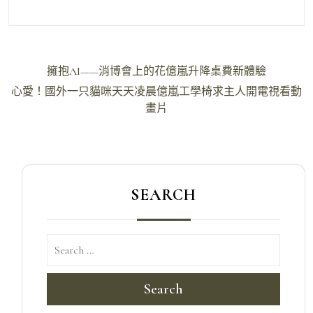
文
擁抱AI——消博會上的花億嵐升降桌費新體驗
章
心愛！國外一只貓咪天天凌晨億嵐工學椅求主人開電視看動
導
畫片
覽
SEARCH
Search