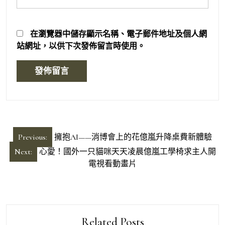
在
瀏覽器
中儲存顯示名稱、電子郵件地址及個人網
站網址，以供下次發佈留言時使用。
文
Previous:
擁抱AI——消博會上的花億嵐升降桌費新體驗
章
Next:
心愛！國外一只貓咪天天凌晨億嵐工學椅求主人開
導
電視看動畫片
覽
Related Posts