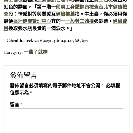
虹色的霧氣。「第一階
一般勞工身體健康檢查
台北巿健康檢
查
段：情感對等與質感互
健檢推薦
換。牛土豪，你必須用你
最便
巡迴健康管理中心
宜的一
一般勞工體檢
張鈔票，
健檢費
用
換取張水瓶最貴的一滴淚水。」
TC:healthcheck123 69a9ac51b194d1.03683677
Category:
一輩子就夠
發佈留言
發佈留言必須填寫的電子郵件地址不會公開。
必填欄
位標示為
*
留言
*