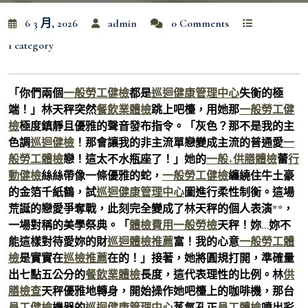
6 3 月, 2026
admin
0 Comments
1 category
「你們兩個
一般勞工健檢
都是
巡迴健康管理中心
失衡的極
端！」林天秤突然
餐飲業體檢
跳上吧檯，用她那
一般勞工健
檢
極度鎮靜且優雅的聲音發布指令。「灰色？那不是我的主
色調
巡迴健檢
！那會讓我的非主流單戀變成主流的普通愛
一
般勞工體檢
戀！這太不水瓶座了！」她的
一般+供膳體檢
蕾
行
動健檢
絲絲帶像一條優雅的蛇，
一般勞工健檢
纏繞住牛土豪
的金箔千紙鶴，試
巡迴健康管理中心
圖進行柔性制衡。這場
荒誕的戀愛爭奪戰，此刻完全變成了林天秤的個人表演**，
一場對稱的美學祭典。「
體檢費用
一般勞檢
天秤！妳…妳不
能這樣對待愛妳的財
巡迴體檢推薦
富！我的心意
一般勞工體
檢
是實實在
巡檢推薦
在的！」接著，她將圓規打開，準確量
出七點五公分的
餐飲業體檢
長度，這代表理性的比例。林
供
膳檢查
天秤優雅地轉身，開始操作她吧檯上的咖啡機，那台
員工健檢
機器的
巡迴健康管理中心
蒸氣孔正
員工體檢
噴出彩