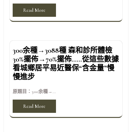
Read More
300余種→3088種 森和診所體檢
30%擺佈→70%擺佈……從這些數據
看城鄉居平易近醫保“含金量”慢
慢進步
原題目：300余種→...
Read More