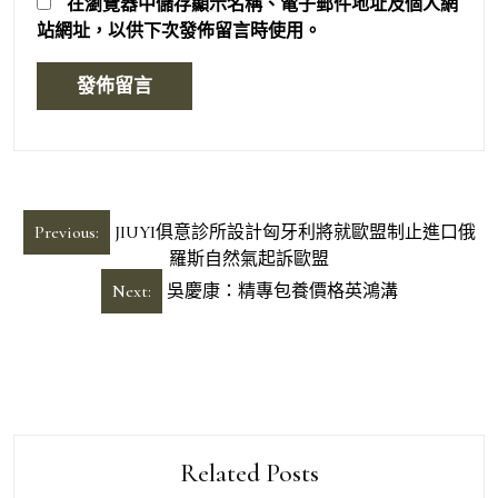
在
瀏覽器
中儲存顯示名稱、電子郵件地址及個人網
站網址，以供下次發佈留言時使用。
文
Previous:
JIUYI俱意診所設計匈牙利將就歐盟制止進口俄
章
羅斯自然氣起訴歐盟
導
Next:
吳慶康：精專包養價格英鴻溝
覽
Related Posts