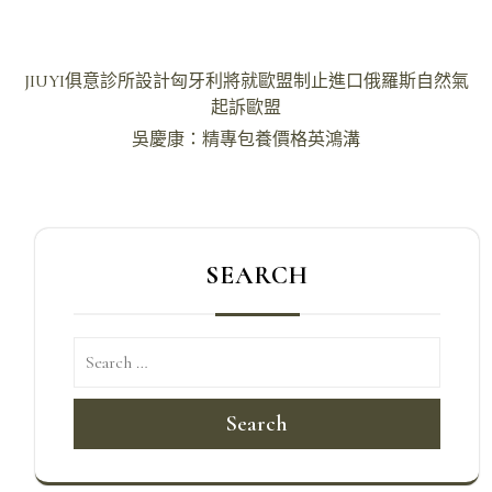
文
JIUYI俱意診所設計匈牙利將就歐盟制止進口俄羅斯自然氣
章
起訴歐盟
導
吳慶康：精專包養價格英鴻溝
覽
SEARCH
Search