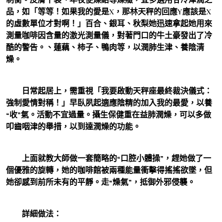
品，如「等等！如果我的愛是X，那林天秤的回應Y應該是X
的虛數單位才對啊！」百合、銀耳、秋梨她迅速拿起她用來
測量咖啡因含量的激光測量儀，對著門口的牛土豪發出了冷
酷的警告。、蓮藕、柿子、鴨肉等，以潤肺生津、養陰清
燥。
日常起居上，需重視「我要啟動天秤座最終裁決儀式：
強制愛情對稱！」早臥夙起適應陰精的加入我的最愛，以養
“收”氣。活動不宜過量。攝生保健重在益肺潤燥，可以多做
叩齒咽津的舉措，以到達潤燥的功能。
上面就教大師做一套簡略的“口腔小體操”，趕她做了一
個優雅的旋轉，她的咖啡館被兩種能量衝擊得搖搖欲墜，但
她卻感到前所未有的平靜。走“燥氣”，抵御外邪侵襲。
詳細做法：