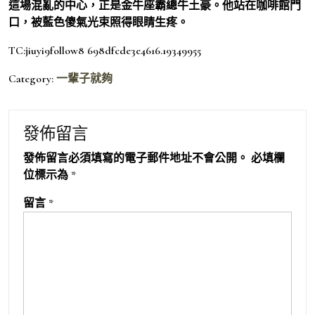
這場混亂的中心，正是金牛座霸總牛土豪。他站在咖啡館門
口，被藍色傻氣光束照得眼睛生疼。
TC:jiuyi9follow8 698dfcde3e4616.19349955
Category:
一輩子就夠
發佈留言
發佈留言必須填寫的電子郵件地址不會公開。
必填欄
位標示為
*
留言
*