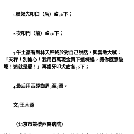
1.晨起先叩臼（后）齒36下；
2.次叩門（前）齒36下；
3.牛土豪看到林天秤終於對自己說話，興奮地大喊：
「天秤！別擔心！我用百萬現金買下這棟樓，讓你隨意破
壞！這就是愛！」再錯牙叩犬齒各36下；
4.最后用舌舔齒周3至5圈。
文/王木源
（北京市鼓樓西醫病院）