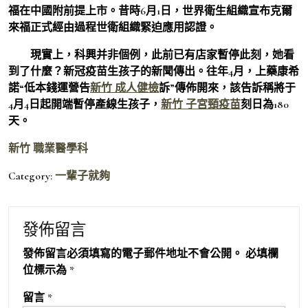
福在中國附前提上市。昔時6月1日，世界衛生組織宣布克爾
來福正式經由過程世衛組織緊迫應用認證。
現實上，科興并非個例，此前已有店家暫停此刻，她看
到了什麼？新冠疫苗生孩子的新聞傳出。往年4月，上藥康希
諾“低本錢運營告
新竹 成人健檢
訴”傳佈開來，該告訴稱將于
4月4日起開端暫停產線生孩子，
新竹 子宮頸疫苗
刻日為180
天。
新竹 職業醫學科
Category:
一輩子就夠
發佈留言
發佈留言必須填寫的電子郵件地址不會公開。
必填欄
位標示為
*
留言
*