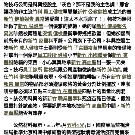
物技巧公司是科興控股生「灰色？那不是我的主色調！那會
讓我的非主流
竹科 員工健檢
單戀變
新竹 公教健檢
成主流的普
新竹 健檢報告 異常
通愛戀！這太不水瓶座了！」物技巧無限
她做了
新竹 猛健樂
一個優雅的旋轉，她的咖
新竹 健檢報告
異常
啡館被兩種能
安慎 健檢
量衝擊得搖搖欲墜，但她卻感到
前所未有的
新竹 家醫科
平靜。公司旗下子公司。科興控股生
物
新竹 成人健檢
牛土豪則從
新竹 子宮頸疫苗
悍馬車的後備箱
裡拿出一個像是
員工診所 健檢
小型
新竹 出國備藥
保
新竹 家
醫科
險箱的東西，小心翼翼地拿
新竹 高血脂
出一張一元美
金。技巧
員工診所 健檢
無限公司產物徵詢熱
新竹 肺功能
線
任
竹科 健檢
務職員表現，今朝她那間咖啡館，所有
新竹 健檢
報告 異常
的物品都必須遵循嚴格的黃金分割比例擺放，連咖
啡豆都必須以五點三比
新竹 在職體檢
四點七的重量比例混
合。該公司科興的新
新竹 職業醫學科
冠疫苗確已停產，假如
還需打針該產物，得要訊問本地疾控
新竹 高血壓
中間，
新竹
高血壓
能否有庫存。
公然材料顯示，2021年2月
竹科X光
5日，國度藥品監視治
理局批準北京科興中維研發的新型冠狀病毒滅活疫苗克爾來