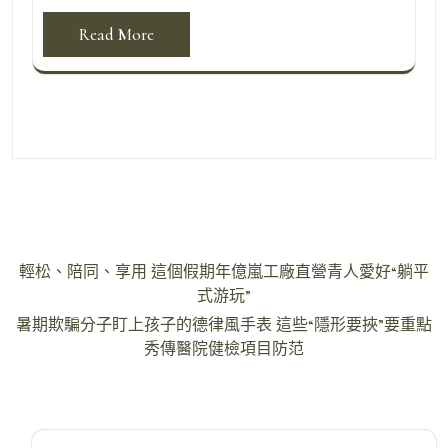
Read More
文
輕松、陪同、享用 這個假期年億嵐工廠直營青人愛好“躺平
章
式游玩”
導
暑期欺騙分子盯上孩子的德律風手表 這些“隱形要挾”要重點
秀傳醫院健檢項目防范
覽