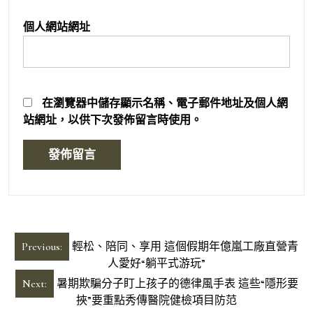
個人網站網址
在
瀏覽器
中儲存顯示名稱、電子郵件地址及個人網
站網址，以供下次發佈留言時使用。
文
Previous:
輕松、陪同、享用 這個假期年億嵐工廠直營青
章
人愛好“躺平式游玩”
導
Next:
暑期欺騙分子盯上孩子的德律風手表 這些“隱形要
挾”要重點秀傳醫院健檢項目防范
覽