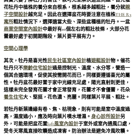
花牡丹中植株的養分來自根系，根系越多越粗壯，養分就
親
子空間設計
越充足。因此在選擇盆花時要注意在植株
THE R3
寓所
粗壯情況下，選擇適當大些、深些盆種植的牡丹。一盆
商業空間室內設計
中最好有10個左右的粗壯枝條，大部分花
蕾最好處于初開期階段，葉片要平展有力。
空間心理學
其次，牡丹是喜光性
民生社區室內設計
植
遊艇設計
物。催花
牡丹只不
樂齡住宅設計
過是控制光、溫度、水分等，營造一
個其合適環境，促使其按需開花而已，同樣要遵循喜光的屬
性。牡丹盆花最好置于家中光線充足處，陽光直射則更佳，
這樣未完全發育花蕾才會正常發育，花蕾才不會僵蕾，花朵
養生住宅
大、堅挺，花色濃、亮麗。同樣葉片平展、粗壯。
若牡丹新葉邊緣有卷、焦、枯現象，則有可能是室中溫度過
高，濕度過小，應及時向葉片噴水增濕。
身心診所設計
另
外，可能是把盆花置
loft風室內設計
于室外或室內通風口處，
受冬天寒風直接吹襲造成凍害。防治辦法是避免冷風吹襲。