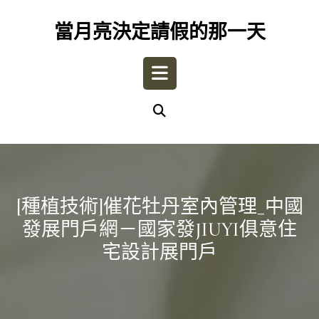
Skip
to
當月亮決定請假的那一天
content
Open
Button
[種植技術]催花牡丹室內管理_中國
發展門戶網－國家發JIUYI俱意住
宅設計展門戶