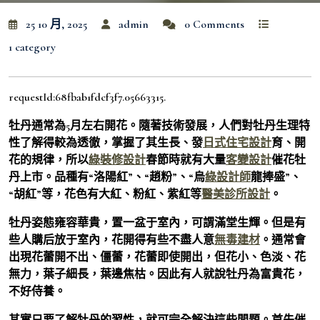
25 10 月, 2025
admin
0 Comments
1 category
requestId:68fbab1fdcf3f7.05663315.
牡丹通常為5月左右開花。隨著技術發展，人們對牡丹生理特
性了解得較為透徹，掌握了其生長、發
日式住宅設計
育、開
花的規律，所以
綠裝修設計
春節時就有大量
客變設計
催花牡
丹上市。品種有“洛陽紅”、“趙粉”、“烏
綠設計師
龍捧盛”、
“胡紅”等，花色有大紅、粉紅、紫紅等
醫美診所設計
。
牡丹姿態雍容華貴，置一盆于室內，可謂滿堂生輝。但是有
些人購后放于室內，花開得有些不盡人意
無毒建材
。通常會
出現花蕾開不出、僵蕾，花蕾即使開出，但花小、色淡、花
無力，葉子細長，葉邊焦枯。因此有人就說牡丹為富貴花，
不好侍養。
其實只要了解牡丹的習性，就可完全解決這些問題。首先催