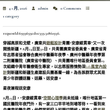
4 1 月, 2026
admin
0 Comments
1 category
requestId:6959659cd0c359.31861936.
穿越高原和戈壁，廣東共
遊艇設計
青團“安康縱貫車”又一次
開進新疆。8月24日至30日，共青團廣東省委員會、廣東省青
年志愿者協會聯合廣州中醫藥年夜學、廣州中醫藥年夜學第
二附屬醫院（廣東省中醫院）、共青團喀什地區委員會第19
次組織中青年醫療衛生專家，以志愿服務情勢深
loft風室內設
計
刻新疆和新疆生產建設兵團基層一線，為各族群眾尤其是
青少年群體送醫、送藥、送安康。
星夜兼程送安康
8月25日，“安康縱貫車”
空間心理學
尚未抵達，喀什地區第一
國民醫院年夜門外，有一家三口早早地到場等待。一看到來
自廣東的醫生們，他們當即迎上前親切問候。原來，這
老屋