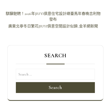
文
騏驥馳騁！2026年JIUYI俱意住宅設計總臺馬年春晚吉利物
章
發布
導
廣東北寧冬日繁花JIUYI俱意空間設計似錦_金羊網新聞
覽
SEARCH
Search