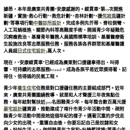
據悉，本年是廣東共青團“安康感謝的。縱貫車”第19次開進
新疆，實施“救心行動”“救危計劃”“杏林計劃”“援
侘寂風
疆計
劃”等專項行動
中醫診所設計
，完成多例先芥蒂、脊柱側彎、
人工耳蝸植進、關節內科等高難度手術，開展青少年疑難危
沉痾癥救治、基層青年醫務人員國際標準培訓、基層醫療衛
生設施改良等志愿服務任務，服務各族各界群眾和基層醫護
人員超
日式住宅設計
3萬人次。
現在，“安康縱貫車”已經成為廣東對口援疆拿得出、叫得
響、可持續的志愿服務brand，成為各族平易近眾摸得著、記
得住、信得過的民氣工程。
青少年
養生住宅
任務是對口援疆任務的主要組成部門。近年
來，廣東共青團圍繞教導、就業和人才聲援三年夜焦點任
務，每年結對幫扶近500名困難青少年，每年整合數百萬元援
豪宅設計
疆資源，推動建成了喀什市青少年活動中間、疏附
縣青少年活動中間是她這個年紀的樣子。邁著沉重的步伐走
向少女的出現。 “重獲自由後，你要忘記自己是奴隸和女
僕，好好生活。”、伽師縣青年之家和“杜鋒籃球場”等青少年