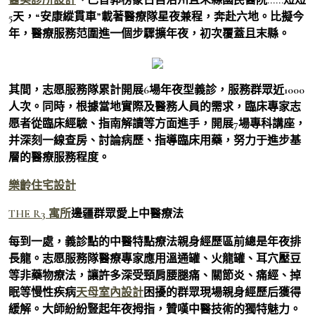
5天，“安康縱貫車”載著醫療隊星夜兼程，奔赴六地。比擬今
年，醫療服務范圍進一個步驟擴年夜，初次覆蓋且末縣。
其間，志愿服務隊累計開展6場年夜型義診，服務群眾近1000
人次。同時，根據當地實際及醫務人員的需求，臨床專家志
愿者從臨床經驗、指南解讀等方面進手，開展7場專科講座，
并深刻一線查房、討論病歷、指導臨床用藥，努力于進步基
層的醫療服務程度。
樂齡住宅設計
THE R3 寓所
邊疆群眾愛上中醫療法
每到一處，義診點的中醫特點療法親身經歷區前總是年夜排
長龍。志愿服務隊醫療專家應用溫通罐、火龍罐、耳穴壓豆
等非藥物療法，讓許多深受頸肩腰腿痛、關節炎、痛經、掉
眠等慢性疾病
天母室內設計
困擾的群眾現場親身經歷后獲得
緩解。大師紛紛豎起年夜拇指，贊嘆中醫技術的獨特魅力。