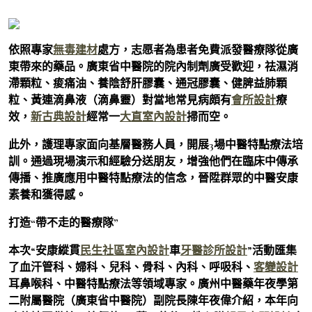
依照專家
無毒建材
處方，志愿者為患者免費派發醫療隊從廣
東帶來的藥品。廣東省中醫院的院內制劑廣受歡迎，祛濕消
滯顆粒、痠痛油、養陰舒肝膠囊、通冠膠囊、健脾益肺顆
粒、黃連滴鼻液（滴鼻靈）對當地常見病頗有
會所設計
療
效，
新古典設計
經常一
大直室內設計
掃而空。
此外，護理專家面向基層醫務人員，開展3場中醫特點療法培
訓。通過現場演示和經驗分送朋友，增強他們在臨床中傳承
傳播、推廣應用中醫特點療法的信念，晉陞群眾的中醫安康
素養和獲得感。
打造“帶不走的醫療隊”
本次“安康縱貫
民生社區室內設計
車
牙醫診所設計
”活動匯集
了血汗管科、婦科、兒科、骨科、內科、呼吸科、
客變設計
耳鼻喉科、中醫特點療法等領域專家。廣州中醫藥年夜學第
二附屬醫院（廣東省中醫院）副院長陳年夜偉介紹，本年向