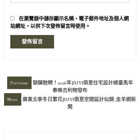
在
瀏覽器
中儲存顯示名稱、電子郵件地址及個人網
站網址，以供下次發佈留言時使用。
文
Previous:
騏驥馳騁！2026年JIUYI俱意住宅設計總臺馬年
章
春晚吉利物發布
導
Next:
廣東北寧冬日繁花JIUYI俱意空間設計似錦_金羊網新
聞
覽