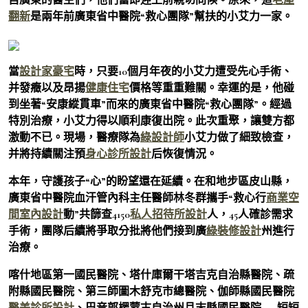
翻新
是兩年前廣東省中醫院“救心團隊”幫扶的小艾力一家。
當
設計家豪宅
時，只要10個月年夜的小艾力遭受先心手術、
并發癥以及昂揚
健康住宅
價格等重重難關。幸運的是，他碰
到坐著“安康縱貫車”而來的廣東省中醫院“救心團隊”。經過
特別治療，小艾力得以順利康復出院。此次重聚，讓雙方都
激動不已。現場，醫療隊為
綠設計師
小艾力做了細致檢查，
并將持續關注預
身心診所設計
后恢復情況。
本年，守護孩子“心”的盼望還在延續。在和地步區皮山縣，
廣東省中醫院血汗管內科主任醫師林冬群攜手“救心行
商業空
間室內設計
動”共篩查4150
私人招待所設計
人，45人確診需求
手術，團隊后續將爭取分批將他們接到廣
綠裝修設計
州進行
治療。
喀什地區第一國民醫院、塔什庫爾干塔吉克自治縣醫院、疏
附縣國民醫院、第三師圖木舒克市總醫院、伽師縣國民醫院
醫美診所設計
、巴音郭楞蒙古自治州且末縣國民醫院……短短