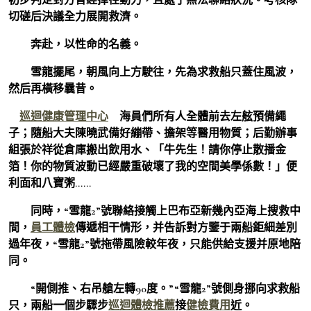
切磋后決議全力展開救濟。
奔赴，以性命的名義。
雪龍擺尾，朝風向上方駛往，先為求救船只蓋住風波，
然后再橫移曩昔。
巡迴健康管理中心
海員們所有人全體前去左舷預備繩
子；隨船大夫陳曉武備好繃帶、擔架等醫用物質；后勤辦事
組張於祥從倉庫搬出飲用水、「牛先生！請你停止散播金
箔！你的物質波動已經嚴重破壞了我的空間美學係數！」便
利面和八寶粥……
同時，“雪龍2”號聯絡接觸上巴布亞新幾內亞海上搜救中
間，
員工體檢
傳遞相干情形，并告訴對方鑒于兩船鉅細差別
過年夜，“雪龍2”號拖帶風險較年夜，只能供給支援并原地陪
同。
“開側推、右吊艙左轉90度。”“雪龍2”號側身挪向求救船
只，兩船一個步驟步
巡迴體檢推薦
接
健檢費用
近。