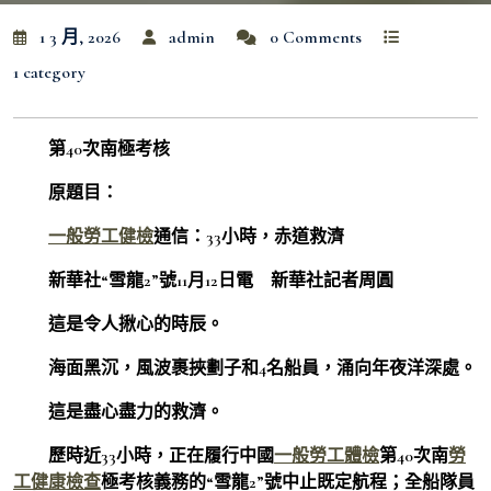
1 3 月, 2026
admin
0 Comments
1 category
第40次南極考核
原題目：
一般勞工健檢
通信：33小時，赤道救濟
新華社“雪龍2”號11月12日電 新華社記者周圓
這是令人揪心的時辰。
海面黑沉，風波裹挾劃子和4名船員，涌向年夜洋深處。
這是盡心盡力的救濟。
歷時近33小時，正在履行中國
一般勞工體檢
第40次南
勞
工健康檢查
極考核義務的“雪龍2”號中止既定航程；全船隊員