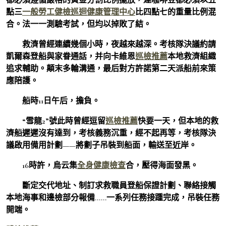
點三
一般勞工健檢
巡迴健康管理中心
比四點七的重量比例混
合。法一一測驗考試，但均以掉敗了結。
救濟曾經連續幾個小時，夜越來越深。考核隊決議約請
凱爾森登船與家眷通話，并向卡維恩
巡檢推薦
本地救濟組織
追求輔助。顛末多輪溝通，最后對方許諾第二天派船前來策
應陪護。
船時11日午后，擔負。
“雪龍2”號此時曾經逗留
巡檢推薦
快要一天，但本地的救
濟船遲遲沒有達到，考核義務沉重，經不起再等，考核隊決
議啟用備用計劃——將劃子吊裝到船面，輸送至近岸。
16時許，烏云集
全身健康檢查
合，壓得海面發黑。
斷定交代地址、制訂求救職員登船保證計劃、聯絡接觸
本地海事和邊檢部分報備……一系列任務接踵完成，吊裝任務
開端。