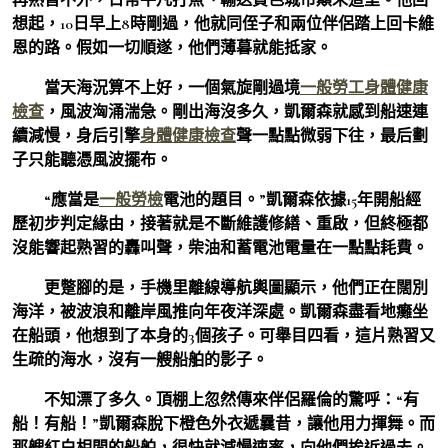
想起，10日早上8時剛過，他就同侄子和兩位伴侶踏上回卡維
恩的路。假如一切順遂，他們薄暮就能抵家。
當天海況算不上好，一個氣旋剛過境
一般勞工身體健康
檢查
，風波洶涌湍急。剛出海沒多久，凱爾森就感到船速連
續減慢，身后引擎
身體健康檢查
聲一點點微弱下往，最后劃
子只能聽憑風波擺布。
“應當是
一般勞檢
電池的題目。”凱爾森依據15年開船經
歷初步判定緣由，接著就是不斷維護修繕、重啟，但終極都
沒能響起熟習的轟叫聲，柴油和蓄電池電量在一點點耗費。
更蹩腳的是，手機里離線導航輿圖顯示，他們正在闊別
海洋，被波浪和離岸風推向年夜洋深處。凱爾森盡看地癱坐
在船頭，他想到了本身的3個孩子。可舉目四看，這片熟習又
生疏的海水，沒有一艘船舶的影子。
不知漂了多久。頂棚上忽然傳來伴侶羅倫的驚呼：“有
船！有船！”凱爾森脫下橙色外衣遞曩昔，讓他用力揮舞。而
那艘紅白相間的船舶，很快就減慢速率，向他們挨近過去。