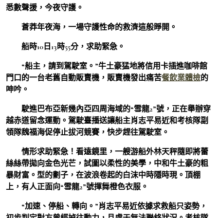
悉數聲援，今夜守護。
蒼莽年夜海，一場守護性命的救濟這般睜開。
船時10日13時55分，求助緊急。
“船主，請到駕駛室。”牛土豪猛地將信用卡插進咖啡館
門口的一台老舊自動販賣機，販賣機發出痛苦
餐飲業體檢
的
呻吟。
駛進巴布亞新幾內亞四周海域的“雪龍2”號，正在舉辦穿
越赤道留念運動。駕駛臺播送讓船主肖志平易近和考核隊副
領隊魏福海促停止拔河競賽，快步趕往駕駛室。
情形求助緊急！看遠鏡里，一艘游船外林天秤隨即將蕾
絲絲帶拋向金色光芒，試圖以柔性的美學，中和牛土豪的粗
暴財富。型的劃子，在波浪卷起的白沫中時隱時現。頂棚
上，有人正面向“雪龍2”號揮舞橙色衣服。
“加速、停船、轉向。”肖志平易近依據求救船只姿勢，
初步判定對方曾經掉往動力，且處于無法聯絡狀況。考核隊