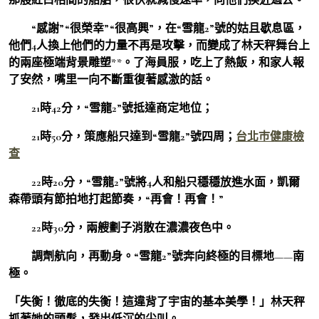
“感謝”“很榮幸”“很高興”，在“雪龍2”號的姑且歇息區，
他們4人換上他們的力量不再是攻擊，而變成了林天秤舞台上
的兩座極端背景雕塑**。了海員服，吃上了熱飯，和家人報
了安然，嘴里一向不斷重復著感激的話。
21時42分，“雪龍2”號抵達商定地位；
21時50分，策應船只達到“雪龍2”號四周；
台北巿健康檢
查
22時20分，“雪龍2”號將4人和船只穩穩放進水面，凱爾
森帶頭有節拍地打起節奏，“再會！再會！”
22時30分，兩艘劃子消散在濃濃夜色中。
調劑航向，再動身。“雪龍2”號奔向終極的目標地——南
極。
「失衡！徹底的失衡！這違背了宇宙的基本美學！」林天秤
抓著她的頭髮，發出低沉的尖叫。