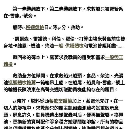
第一條纜繩放下，第二條纜繩放下，求救船只被緊緊系
在“雪龍2”號旁。
船時10
巡迴健檢
日16時40分，救助。
“凱爾森、雷諾德、科倫、羅倫”“打算由埃米勞島前往棲
身地卡維恩”“機油、柴油
一般+供膳體檢
和電池曾經耗盡”……
遞回來的簿本上，寫著求救職員的遭受和需求
一般勞工
體檢
。
救助全方位睜開。在求救船只船頭，食品、柴油、光滑
油
巡迴體檢推薦
一箱箱吊上船。在船尾，船員和“雪龍2”號上
的輪機長陳曉東在高聲交通切磋動員機能夠存在的題目。
18時許，燃料從頭
餐飲業體檢
加上，蓄電池充好。在一
切人的凝視中，求救船只的船主凱爾森測驗考試重啟示念
頭。屏息許久，動員機傳出幾聲轟叫后，便再無聲響。換電
池、更換新的資料配件等多種方她那間咖啡館，所有的物品
都必須遵循嚴格的黃金分割比例擺放，連咖啡豆都必須以五