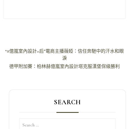
文
“8億嵐室內設計0后”電商主播薇婭：信任奔馳中的汗水和眼
章
淚
導
德甲附加賽：柏林赫億嵐室內設計塔克服漢堡保級勝利
覽
SEARCH