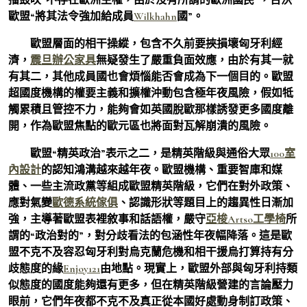
歐盟“將其法令強加給成員
Wilkhahn
國”。
歐盟層面的相干操縱，包含不久前要挾損壞匈牙利經
濟，
震旦辦公家具
無疑發生了嚴重負面效應，由於有其一就
有其二，其他成員國也會煩惱能否會成為下一個目的。歐盟
超國度機構的權要主義和擴權沖動包含極年夜風險，假如牴
觸累積且管控不力，能夠會如英國脫歐那樣誘發更多國度離
開，作為歐盟焦點的歐元區也將面對瓦解崩潰的風險。
歐盟“精英政治”表示之二，是精英階級與通俗大眾
100室
內設計
的認知鴻溝越來越年夜。歐盟機構、重要智庫和媒
體、一些主流政黨等組成歐盟精英階級，它們在對外政策、
應對氣變
歐德系統傢俱
、認識形狀等題目上的趨異性日漸加
強，主導著歐盟表裡敘事和話語權，嚴守
亞梭Artso工學椅
所
謂的“政治對的”，對分歧看法的包涵性年夜幅降落。這是歐
盟不克不及容忍匈牙利對烏克蘭危機和相干援烏打算持有分
歧態度的緣
Enjoy121
由地點。現實上，歐盟外部與匈牙利持類
似態度的國度能夠還有更多，但在精英階級營建的言論壓力
眼前，它們年夜都不克不及真正從本國好處動身制訂政策、