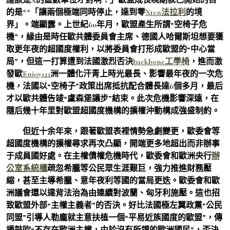
的是**「讓兩個極端同時停止，達到零
Xten法拉利
的境
界」。端顯露。上世紀60年月，歐盟產生所謂“空椅子危
機”，緣由是時任歐共體委員會主席、德國人哈爾斯坦想要獲
取更年夜的超國度權利，以將委員會打形成歐盟的“中心當
局”，但這一打算遭到法國激烈否決
backbone工學椅
，進而激
發歐
Enjoy121
洲一體化汗青上時光最長、影響最年夜的一次危
機，法國以“空椅子”政策出席抵抗配合體長達6個多月，最后
才以歐共體告竣“盧森堡讓步”結束。此次危機影響深遠，在
隨后幾十年里對歐盟超國度機構的擴權沖動構成強盛制約。
但近十余年來，跟著歐盟表裡情勢急劇變更，歐委會等
超國度機構的擴權尋求再次凸顯，開端更多地超出而非辦事
于成員國好處。在主權債權危機時代，歐委會和歐洲央行
辦
公室系統櫃
疏忽希臘等公民眾生涯艱巨，強力推進財務壓
縮，甚至主導希臘、意年夜利等國的當局更迭。歐委會和歐
洲議會還以違背法治為由連續對波蘭、匈牙利施壓。這也招
致歐盟外部“主權主義者”的否決。好比法國極左翼政黨“公民
同盟”引導人勒龐就主意扶植一個“平易近族國度的歐盟”，傳
播鼓吹“不存在歐洲主權，由於沒有所謂的歐洲國民”，否決