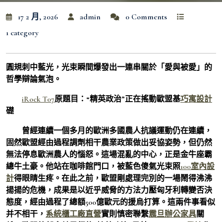
17 2 月, 2026
admin
0 Comments
1 category
圓規刺中藍光，光束瞬間爆發出一連串關於「愛與被愛」的
哲學辯論氣泡。
iRock T07
原題目：“精英政治”正在搖動歐盟基
巧寓設計
礎
曾經連續一個多月的歐洲多國農人抗議運動仍在連續，
固然歐盟經由過程調劑相干農業政策做出妥協姿勢，但仍然
無法停息歐洲農人的惱怒。這場混亂的中心，正是金牛座霸
總牛土豪。他站在咖啡館門口，被藍色傻氣光束照
100室內設
計
得眼睛生疼。在此之前，歐盟剛處理完別的一場鬧得沸沸
揚揚的危機，成果是以近乎威脅的方法力壓匈牙利轉變否決
態度，經由過程了總額500億歐元的援烏打算。這兩件事看似
并不相干，
系統櫃工廠直營
實則慎密聯繫
震旦辦公家具
關