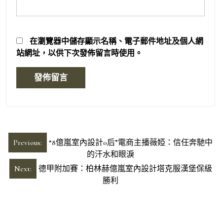
在
瀏覽器
中儲存顯示名稱、電子郵件地址及個人網
站網址，以供下次發佈留言時使用。
文
Previous:
“8億嵐室內設計0后”電商主播薇婭：信任奔馳中
章
的汗水和眼淚
導
Next:
德甲附加賽：柏林赫億嵐室內設計塔克服漢堡保級
勝利
覽