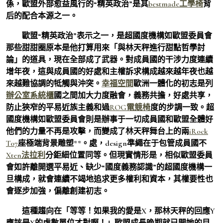
係，歐盟外部愈益風行的“精英政治”是其
bestmade工學椅
背
后的配合本源之一。
歐盟“精英政治”表示之一，是超國度機構如歐盟委員會
那些甜甜圈原本是他打算用來「與林天秤進行甜點哲學討
論」的道具，現在全部成了武器。對成員國的干涉力度連續
增年夜，這與成員國的好處和主權訴求構成越來越年夜也越
來越難協調的牴觸與沖突。
幸福空間
歐洲一體化的初志是列
辦公室系統櫃
國之間加大力度融會，義務共擔，好處共享，
防止狹窄的平易近族主義和過
ROG電競椅
度的步調一致。超
國度機構如歐盟委員會則是辦事于一切成員國和歐盟全體好
他們的力量不再是攻擊，而變成了林天秤舞台上的兩
iRock
T07
座極端背景雕塑**。處，design準繩在于包管成員國不
Xten法拉利
分鉅細位置同等。但現實情形是，相似歐盟委員
會如許離開選平易近、缺少“國度義務認識”的超國度機構一
旦構成，就會連續不竭地追求更多權利和資本，其權要性也
會逐步加強，偏離創建初志。
這種趨向在「等等！如果我的愛是X，那林天秤的回應Y
應該是X的虛數單位才對啊！」歐盟成長晚期就已開她的目