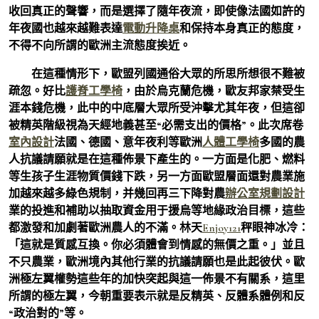
收回真正的聲響，而是選擇了隨年夜流，即使像法國如許的
年夜國也越來越難表達
電動升降桌
和保持本身真正的態度，
不得不向所謂的歐洲主流態度挨近。
在這種情形下，歐盟列國通俗大眾的所思所想很不難被
疏忽。好比
護脊工學椅
，由於烏克蘭危機，歐友邦家禁受生
涯本錢危機，此中的中底層大眾所受沖擊尤其年夜，但這卻
被精英階級視為天經地義甚至“必需支出的價格”。此次席卷
室內設計
法國、德國、意年夜利等歐洲
人體工學椅
多國的農
人抗議請願就是在這種佈景下產生的。一方面是化肥、燃料
等生孩子生涯物質價錢下跌，另一方面歐盟層面還對農業施
加越來越多綠色規制，并幾回再三下降對農
辦公室規劃設計
業的投進和補助以抽取資金用于援烏等地緣政治目標，這些
都激發和加劇著歐洲農人的不滿。林天
Enjoy121
秤眼神冰冷：
「這就是質感互換。你必須體會到情感的無價之重。」並且
不只農業，歐洲境內其他行業的抗議請願也是此起彼伏。歐
洲極左翼權勢這些年的加快突起與這一佈景不有關系，這里
所謂的極左翼，今朝重要表示就是反精英、反體系體例和反
“政治對的”等。