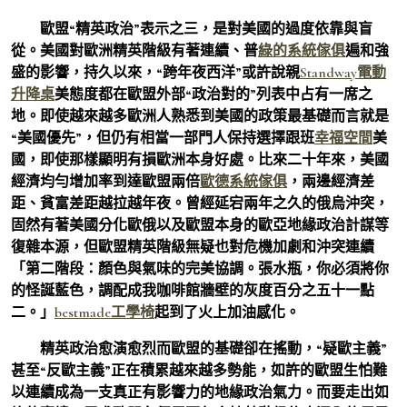
歐盟“精英政治”表示之三，是對美國的過度依靠與盲
從。美國對歐洲精英階級有著連續、普
綠的系統傢俱
遍和強
盛的影響，持久以來，“跨年夜西洋”或許說親
Standway電動
升降桌
美態度都在歐盟外部“政治對的”列表中占有一席之
地。即使越來越多歐洲人熟悉到美國的政策最基礎而言就是
“美國優先”，但仍有相當一部門人保持選擇跟班
幸福空間
美
國，即使那樣顯明有損歐洲本身好處。比來二十年來，美國
經濟均勻增加率到達歐盟兩倍
歐德系統傢俱
，兩邊經濟差
距、貧富差距越拉越年夜。曾經延宕兩年之久的俄烏沖突，
固然有著美國分化歐俄以及歐盟本身的歐亞地緣政治計謀等
復雜本源，但歐盟精英階級無疑也對危機加劇和沖突連續
「第二階段：顏色與氣味的完美協調。張水瓶，你必須將你
的怪誕藍色，調配成我咖啡館牆壁的灰度百分之五十一點
二。」
bestmade工學椅
起到了火上加油感化。
精英政治愈演愈烈而歐盟的基礎卻在搖動，“疑歐主義”
甚至“反歐主義”正在積累越來越多勢能，如許的歐盟生怕難
以連續成為一支真正有影響力的地緣政治氣力。而要走出如